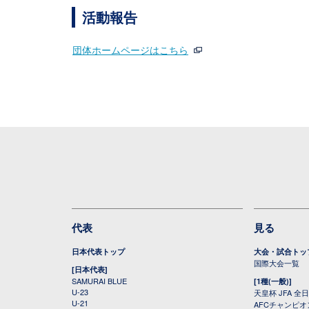
活動報告
団体ホームページはこちら
代表
見る
日本代表トップ
大会・試合トッ
国際大会一覧
[日本代表]
SAMURAI BLUE
[1種(一般)]
U-23
天皇杯 JFA 
U-21
AFCチャンピ