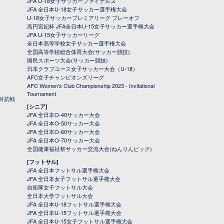
JFA U-18女子サッカーファイナルズ
JFA 全日本U-18女子サッカー選手権大会
U-18女子サッカープレミアリーグ プレーオフ
高円宮妃杯 JFA全日本U-15女子サッカー選手権大会
JFA U-15女子サッカーリーグ
全日本高等学校女子サッカー選手権大会
全国高等学校総合体育大会(サッカー競技)
国民スポーツ大会(サッカー競技)
日本クラブユース女子サッカー大会（U-18）
AFC女子チャンピオンズリーグ
AFC Women's Club Championship 2023 - Invitational
Tournament
対抗戦
[シニア]
JFA 全日本O-40サッカー大会
JFA 全日本O-50サッカー大会
JFA 全日本O-60サッカー大会
JFA 全日本O-70サッカー大会
全国健康福祉祭サッカー交流大会(ねんりんピック)
[フットサル]
JFA 全日本フットサル選手権大会
JFA 全日本女子フットサル選手権大会
自衛隊女子フットサル大会
全日本大学フットサル大会
JFA 全日本U-18フットサル選手権大会
JFA 全日本U-15フットサル選手権大会
JFA 全日本U-15女子フットサル選手権大会