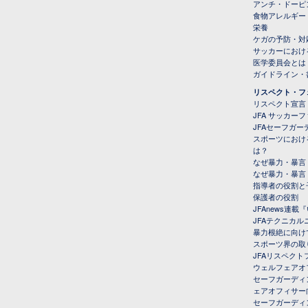
アンチ・ドーピ
食物アレルギー
栄養
ケガの予防・対
サッカーにおけ
医学委員会とは
ガイドライン・書
リスペクト・フ
リスペクト宣言
JFA サッカー
JFAセーフガ
スポーツにおけ
は？
なぜ暴力・暴言
なぜ暴力・暴言
指導者の役割と
保護者の役割
JFAnews連
JFAテクニカ
暴力根絶に向け
スポーツ界の取
JFAリスペク
ウェルフェアオ
セーフガーディ
ェアオフィサー
セーフガーディ