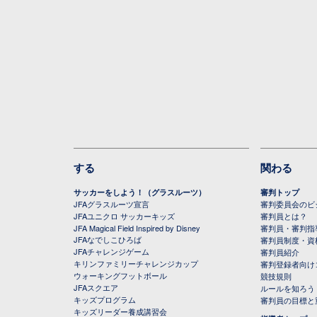
する
関わる
サッカーをしよう！（グラスルーツ）
審判トップ
JFAグラスルーツ宣言
審判委員会のビジ
JFAユニクロ サッカーキッズ
審判員とは？
JFA Magical Field Inspired by Disney
審判員・審判指
JFAなでしこひろば
審判員制度・資
JFAチャレンジゲーム
審判員紹介
キリンファミリーチャレンジカップ
審判登録者向け
ウォーキングフットボール
競技規則
JFAスクエア
ルールを知ろう
キッズプログラム
審判員の目標と
キッズリーダー養成講習会