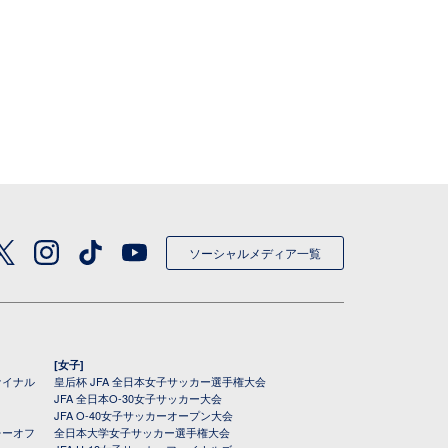
ソーシャルメディア一覧
[女子]
ァイナル
皇后杯 JFA 全日本女子サッカー選手権大会
JFA 全日本O-30女子サッカー大会
JFA O-40女子サッカーオープン大会
レーオフ
全日本大学女子サッカー選手権大会