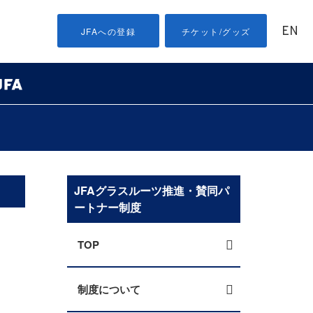
EN
JFAへの登録
チケット/グッズ
）
JFAグラスルーツ推進・賛同パ
ートナー制度
TOP
制度について