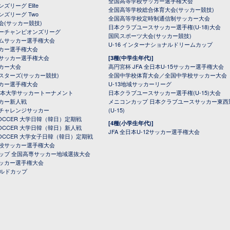
全国高等学校サッカー選手権大会
ズリーグ Elite
全国高等学校総合体育大会(サッカー競技)
ンズリーグ Two
全国高等学校定時制通信制サッカー大会
会(サッカー競技)
日本クラブユースサッカー選手権(U-18)大会
ーチャンピオンズリーグ
国民スポーツ大会(サッカー競技)
ムサッカー選手権大会
U-16 インターナショナルドリームカップ
カー選手権大会
サッカー選手権大会
[3種(中学生年代)]
カー大会
高円宮杯 JFA 全日本U-15サッカー選手権大会
スターズ(サッカー競技)
全国中学校体育大会／全国中学校サッカー大会
カー選手権大会
U-13地域サッカーリーグ
日本大学サッカートーナメント
日本クラブユースサッカー選手権(U-15)大会
カー新人戦
メニコンカップ 日本クラブユースサッカー東西
チャレンジサッカー
(U-15)
 SOCCER 大学日韓（韓日）定期戦
[4種(小学生年代)]
 SOCCER 大学日韓（韓日）新人戦
JFA 全日本U-12サッカー選手権大会
 SOCCER 大学女子日韓（韓日）定期戦
校サッカー選手権大会
ップ 全国高専サッカー地域選抜大会
ッカー選手権大会
ールドカップ