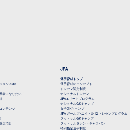
JFA
選手育成トップ
ョン2030
選手育成のコンセプト
トレセン認定制度
導者になりたい！
ナショナルトレセン
格
JFAエリートプログラム
ナショナルGKキャンプ
コンテンツ
女子GKキャンプ
JFA ガールズ･エイトU-12 トレセンプログラム
！
フットサルGKキャンプ
重点項目
フットサルタレントキャラバン
特別指定選手制度