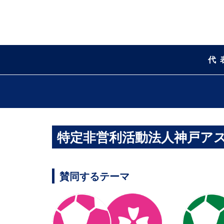
代
特定非営利活動法人神戸ア
賛同するテーマ