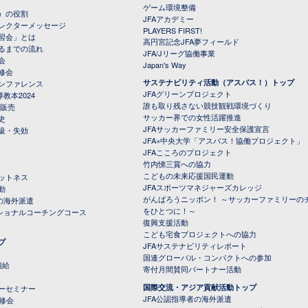
ゲーム環境整備
）の役割
JFAアカデミー
レクターメッセージ
PLAYERS FIRST!
習会」とは
高円宮記念JFA夢フィールド
るまでの流れ
JFA/Jリーグ協働事業
会
Japan's Way
修会
サステナビリティ活動（アスパス！）トップ
ンファレンス
JFAグリーンプロジェクト
教本2024
誰も取り残さない競技観戦環境づくり
 販売
サッカー界での女性活躍推進
史
JFAサッカーファミリー安全保護宣言
級・失効
JFA×中央大学「アスパス！協働プロジェクト」
JFAこころのプロジェクト
竹内悌三賞への協力
こどもの未来応援国民運動
ットネス
JFAスポーツマネジャーズカレッジ
動
がんばろうニッポン！ ～サッカーファミリーの
の海外派遣
をひとつに！～
ナショナルコーチングコース
復興支援活動
こども宅食プロジェクトへの協力
プ
JFAサステナビリティレポート
（PDFファイル）
国連グローバル・コンパクトへの参加
補給
寄付月間賛同パートナー活動
国際交流・アジア貢献活動トップ
ーセミナー
JFA公認指導者の海外派遣
研修会