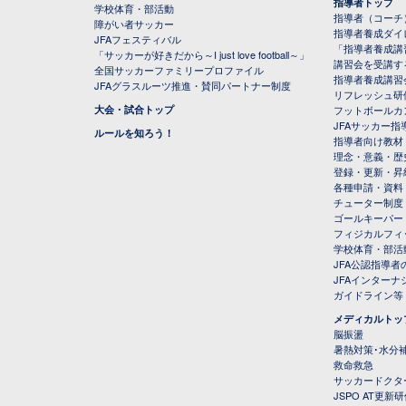
指導者トップ
学校体育・部活動
指導者（コーチ
障がい者サッカー
指導者養成ダイ
JFAフェスティバル
「指導者養成講
「サッカーが好きだから～I just love football～」
講習会を受講す
全国サッカーファミリープロファイル
指導者養成講習
JFAグラスルーツ推進・賛同パートナー制度
リフレッシュ研
大会・試合トップ
フットボールカ
JFAサッカー指導
ルールを知ろう！
指導者向け教材
理念・意義・歴
登録・更新・昇
各種申請・資料
チューター制度
ゴールキーパー
フィジカルフィ
学校体育・部活
JFA公認指導者
JFAインター
ガイドライン等
メディカルトッ
脳振盪
暑熱対策･水分
救命救急
サッカードクタ
JSPO AT更新