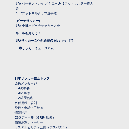
JFA バーモントカップ 全日本U-12フットサル選手権大
会
AFCフットサルクラブ選手権
[ビーチサッカー]
JFA 全日本ビーチサッカー大会
ルールを知ろう！
JFAサッカー文化創造拠点 blue-ing!
日本サッカーミュージアム
日本サッカー協会トップ
会長メッセージ
JFAの概要
JFAの目標
JFA成長戦略
各種規程・規則
登録・申請・手続き
情報開示
ESGデータ集（GRI対照表）
価値創造ストーリー
サステナビリティ活動（アスパス！）