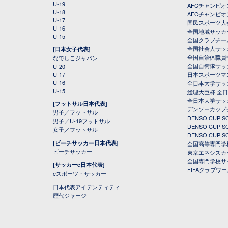
U-19
AFCチャンピオン
U-18
AFCチャンピオ
U-17
国民スポーツ大
U-16
全国地域サッカ
U-15
全国クラブチー
全国社会人サッ
[日本女子代表]
全国自治体職員
なでしこジャパン
全国自衛隊サッ
U-20
U-17
日本スポーツマ
U-16
全日本大学サッ
U-15
総理大臣杯 全
全日本大学サッ
[フットサル日本代表]
デンソーカップ
男子／フットサル
DENSO CUP
男子／U-19フットサル
DENSO CUP
女子／フットサル
DENSO CUP
[ビーチサッカー日本代表]
全国高等専門学
ビーチサッカー
東京エネシスカ
全国専門学校サ
[サッカーe日本代表]
FIFAクラブワ
eスポーツ・サッカー
日本代表アイデンティティ
歴代ジャージ