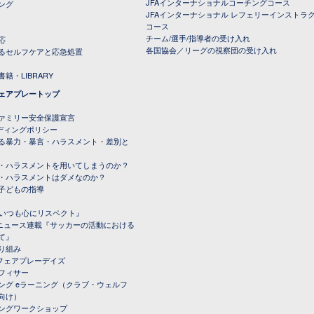
JFAインターナショナルコーチングコース
ング
JFAインターナショナル レフェリーインストラ
コース
チーム/選手/指導者の受け入れ
応
各国協会／リーグの視察団の受け入れ
るセルフケアと応急処置
籍・LIBRARY
ェアプレートップ
ファミリー安全保護宣言
ーディングポリシー
る暴力・暴言・ハラスメント・差別と
・ハラスメントを用いてしまうのか？
・ハラスメントはダメなのか？
子どもの指導
載『いつも心にリスペクト』
ルニュース連載『サッカーの活動における
て』
り組み
トフェアプレーデイズ
フィサー
ング eラーニング（クラブ・ウェルフ
向け）
ングワークショップ