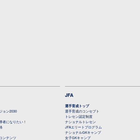
JFA
選手育成トップ
ョン2030
選手育成のコンセプト
トレセン認定制度
導者になりたい！
ナショナルトレセン
格
JFAエリートプログラム
ナショナルGKキャンプ
コンテンツ
女子GKキャンプ