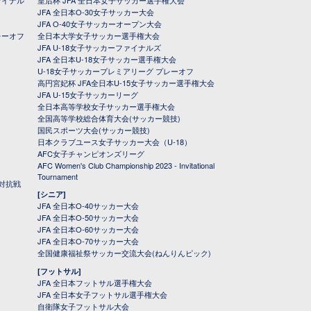
ァイナル
皇后杯 JFA 全日本女子サッカー選手権大会
JFA 全日本O-30女子サッカー大会
JFA O-40女子サッカーオープン大会
レーオフ
全日本大学女子サッカー選手権大会
JFA U-18女子サッカーファイナルズ
JFA 全日本U-18女子サッカー選手権大会
U-18女子サッカープレミアリーグ プレーオフ
高円宮妃杯 JFA全日本U-15女子サッカー選手権大会
JFA U-15女子サッカーリーグ
全日本高等学校女子サッカー選手権大会
全国高等学校総合体育大会(サッカー競技)
国民スポーツ大会(サッカー競技)
日本クラブユース女子サッカー大会（U-18）
AFC女子チャンピオンズリーグ
AFC Women's Club Championship 2023 - Invitational
Tournament
対抗戦
[シニア]
JFA 全日本O-40サッカー大会
JFA 全日本O-50サッカー大会
JFA 全日本O-60サッカー大会
JFA 全日本O-70サッカー大会
全国健康福祉祭サッカー交流大会(ねんりんピック)
[フットサル]
JFA 全日本フットサル選手権大会
JFA 全日本女子フットサル選手権大会
自衛隊女子フットサル大会