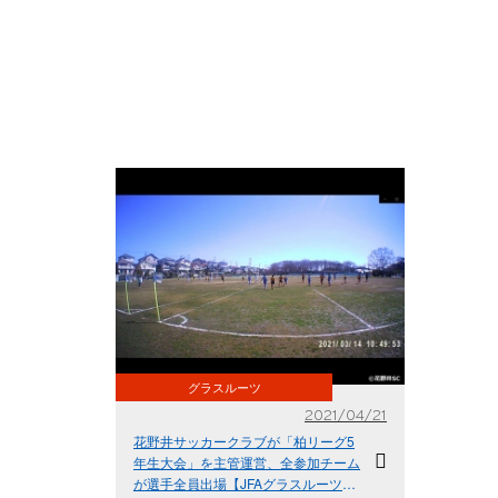
グラスルーツ
2021/04/21
花野井サッカークラブが「柏リーグ5
年生大会」を主管運営、全参加チーム
が選手全員出場【JFAグラスルーツ推