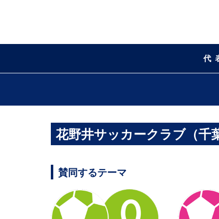
代
花野井サッカークラブ（千
賛同するテーマ