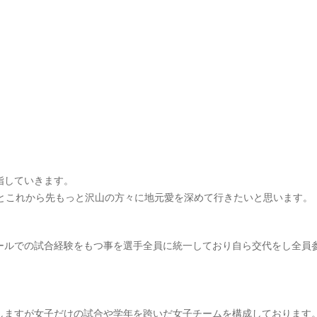
指していきます。
績とこれから先もっと沢山の方々に地元愛を深めて行きたいと思います。
ールでの試合経験をもつ事を選手全員に統一しており自ら交代をし全員
しますが女子だけの試合や学年を跨いだ女子チームを構成しております