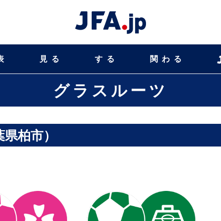
表
見る
する
関わる
グラスルーツ
葉県柏市）