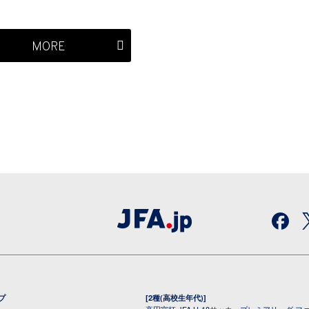
MORE
プ
[2種(高校生年代)]