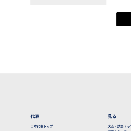
進・賛同パートナー 活動レポート】
代表
見る
日本代表トップ
大会・試合トッ