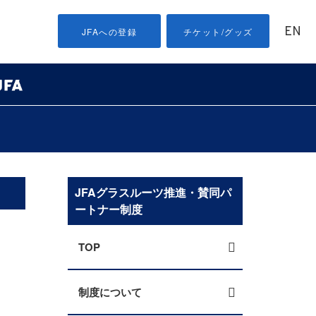
EN
JFAへの登録
チケット/グッズ
JFAグラスルーツ推進・賛同パ
ートナー制度
TOP
制度について