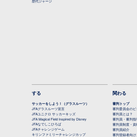
歴代ジャージ
する
関わる
サッカーをしよう！（グラスルーツ）
審判トップ
JFAグラスルーツ宣言
審判委員会のビジ
JFAユニクロ サッカーキッズ
審判員とは？
JFA Magical Field Inspired by Disney
審判員・審判指
JFAなでしこひろば
審判員制度・資
JFAチャレンジゲーム
審判員紹介
キリンファミリーチャレンジカップ
審判登録者向け