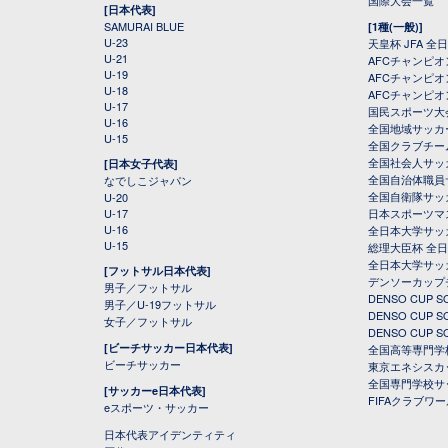
国際大会一覧
[日本代表]
SAMURAI BLUE
[1種(一般)]
U-23
天皇杯 JFA 
U-21
AFCチャンピ
U-19
AFCチャンピオン
U-18
AFCチャンピオ
U-17
国民スポーツ大
U-16
全国地域サッカ
U-15
全国クラブチー
全国社会人サッ
[日本女子代表]
全国自治体職員
なでしこジャパン
全国自衛隊サッ
U-20
U-17
日本スポーツマ
U-16
全日本大学サッ
U-15
総理大臣杯 全
全日本大学サッ
[フットサル日本代表]
デンソーカップ
男子／フットサル
DENSO CUP
男子／U-19フットサル
DENSO CUP
女子／フットサル
DENSO CUP
[ビーチサッカー日本代表]
全国高等専門学
ビーチサッカー
東京エネシスカ
全国専門学校サ
[サッカーe日本代表]
FIFAクラブワ
eスポーツ・サッカー
日本代表アイデンティティ