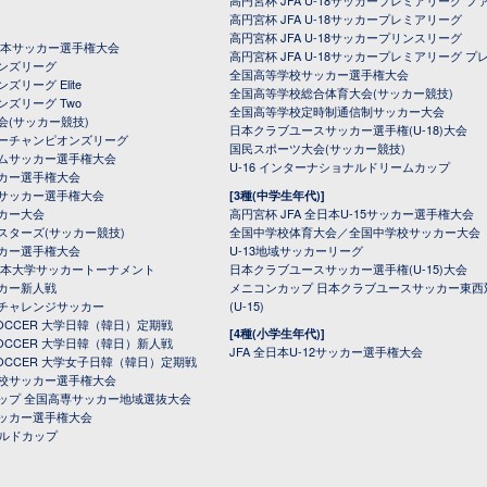
高円宮杯 JFA U-18サッカープレミアリーグ フ
高円宮杯 JFA U-18サッカープレミアリーグ
高円宮杯 JFA U-18サッカープリンスリーグ
全日本サッカー選手権大会
高円宮杯 JFA U-18サッカープレミアリーグ プ
オンズリーグ
全国高等学校サッカー選手権大会
ズリーグ Elite
全国高等学校総合体育大会(サッカー競技)
ンズリーグ Two
全国高等学校定時制通信制サッカー大会
会(サッカー競技)
日本クラブユースサッカー選手権(U-18)大会
ーチャンピオンズリーグ
国民スポーツ大会(サッカー競技)
ムサッカー選手権大会
U-16 インターナショナルドリームカップ
カー選手権大会
サッカー選手権大会
[3種(中学生年代)]
カー大会
高円宮杯 JFA 全日本U-15サッカー選手権大会
スターズ(サッカー競技)
全国中学校体育大会／全国中学校サッカー大会
カー選手権大会
U-13地域サッカーリーグ
日本大学サッカートーナメント
日本クラブユースサッカー選手権(U-15)大会
カー新人戦
メニコンカップ 日本クラブユースサッカー東西
チャレンジサッカー
(U-15)
 SOCCER 大学日韓（韓日）定期戦
[4種(小学生年代)]
 SOCCER 大学日韓（韓日）新人戦
JFA 全日本U-12サッカー選手権大会
 SOCCER 大学女子日韓（韓日）定期戦
校サッカー選手権大会
ップ 全国高専サッカー地域選抜大会
ッカー選手権大会
ールドカップ