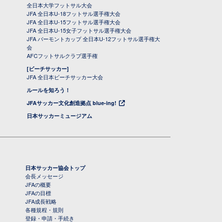
全日本大学フットサル大会
JFA 全日本U-18フットサル選手権大会
JFA 全日本U-15フットサル選手権大会
JFA 全日本U-15女子フットサル選手権大会
JFA バーモントカップ 全日本U-12フットサル選手権大
会
AFCフットサルクラブ選手権
[ビーチサッカー]
JFA 全日本ビーチサッカー大会
ルールを知ろう！
JFAサッカー文化創造拠点 blue-ing!
日本サッカーミュージアム
日本サッカー協会トップ
会長メッセージ
JFAの概要
JFAの目標
JFA成長戦略
各種規程・規則
登録・申請・手続き