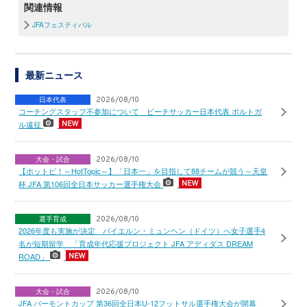
関連情報
JFAフェスティバル
最新ニュース
日本代表
2026/08/10
コーチングスタッフ不参加について ビーチサッカー日本代表 ポルトガ
ル遠征
大会・試合
2026/08/10
【ホットピ！～HotTopic～】「日本一」を目指して88チームが競う～天皇
杯 JFA 第106回全日本サッカー選手権大会
選手育成
2026/08/10
2026年度も実施が決定 バイエルン・ミュンヘン（ドイツ）へ女子選手4
名が短期留学 「育成年代応援プロジェクト JFA アディダス DREAM
ROAD」
大会・試合
2026/08/10
JFA バーモントカップ 第36回全日本U-12フットサル選手権大会が開幕