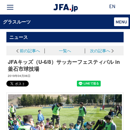
EN
グラスルーツ
ニュース
前の記事へ
│
一覧へ
│
次の記事へ
JFAキッズ（U-6/8）サッカーフェスティバル in
釜石市球技場
2019年04月06日