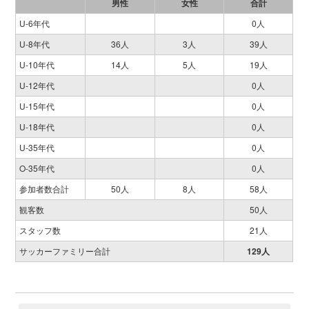
男性
女性
合計
U-6年代
0人
U-8年代
36人
3人
39人
U-10年代
14人
5人
19人
U-12年代
0人
U-15年代
0人
U-18年代
0人
U-35年代
0人
O-35年代
0人
参加者数合計
50人
8人
58人
観客数
50人
スタッフ数
21人
サッカーファミリー合計
129人
FA03-K-190406-282