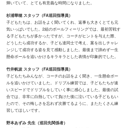
輝いていて、とても有意義な時間になりました。
杉浦華穂 スタッフ（FA巡回指導員）
子どもたちは、お話をよく聞いてくれ、返事も大きくとても元
気いっぱいでした。2組のボールフィーリングでは、最初苦戦す
る子どもたちが多かったですが、コーチがヒントを与えた際、
どうしたら成功するか、子ども達同士で考え、案を出しチャレ
ンジして成功する姿を見て感動しました。最後まで諦めず一生
懸命ボールを追いかけるキラキラとした表情が印象的でした。
竹井帆波 スタッフ（FA巡回指導員）
子どもたちみんなが、コーチのお話をよく聞き、一生懸命ボー
ルを追いかけていました。ドリブル練習では、子どもたちが速
いスピードでドリブルをしていく事に感心しました。最後の試
合では、非常に白熱していて負けた後に泣いている子どももい
たので、その悔しさを忘れず次勝てるように、またたくさん練
習してほしいです。
野本あずみ 先生（巡回先関係者）