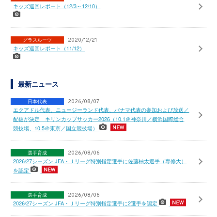
キッズ巡回レポート（12/3～12/10）
グラスルーツ
2020/12/21
キッズ巡回レポート（11/12）
最新ニュース
日本代表
2026/08/07
エクアドル代表、ニュージーランド代表、パナマ代表の参加および放送／
配信が決定 キリンカップサッカー2026（10.1＠神奈川／横浜国際総合
競技場、10.5＠東京／国立競技場）
選手育成
2026/08/06
2026/27シーズン JFA・Ｊリーグ特別指定選手に佐藤柚太選手（専修大）
を認定
選手育成
2026/08/06
2026/27シーズン JFA・Ｊリーグ特別指定選手に2選手を認定