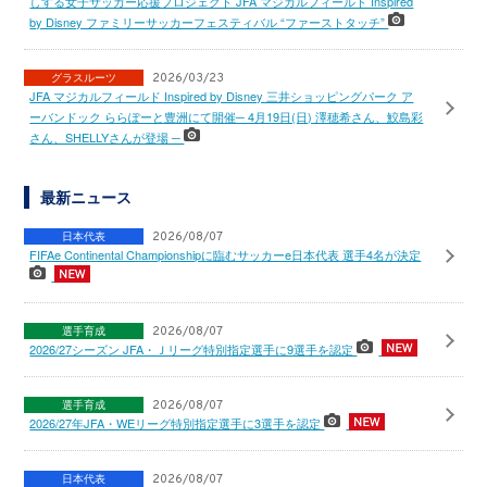
しする女子サッカー応援プロジェクト JFA マジカルフィールド Inspired
by Disney ファミリーサッカーフェスティバル “ファーストタッチ”
グラスルーツ
2026/03/23
JFA マジカルフィールド Inspired by Disney 三井ショッピングパーク ア
ーバンドック ららぽーと豊洲にて開催─ 4月19日(日) 澤穂希さん、鮫島彩
さん、SHELLYさんが登場 ─
最新ニュース
日本代表
2026/08/07
FIFAe Continental Championshipに臨むサッカーe日本代表 選手4名が決定
選手育成
2026/08/07
2026/27シーズン JFA・Ｊリーグ特別指定選手に9選手を認定
選手育成
2026/08/07
2026/27年JFA・WEリーグ特別指定選手に3選手を認定
日本代表
2026/08/07