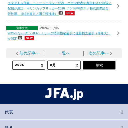
エクアドル代表、ニュージーランド代表、パナマ代表の参加および放送／
配信が決定 キリンカップサッカー2026（10.1＠神奈川／横浜国際総合
競技場、10.5＠東京／国立競技場）
選手育成
2026/08/06
2026/27シーズン JFA・Ｊリーグ特別指定選手に佐藤柚太選手（専修大）
を認定
前の記事へ
│
一覧へ
│
次の記事へ
代表
見る