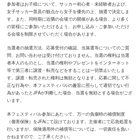
参加者はお子様について、サッカー初心者・未経験者および、
女子サッカー普及の観点から女子を優先の上、抽選で決定しま
す。また、同時期に近隣の会場での開催がある場合、より多く
の皆様にご参加いただけるよう、お申し込み・ご参加いただけ
る会場を制限させていただく場合があります。
当選者の抽選方法、応募受付の確認、当落選等についてのご質
問、お問い合わせは受け付けておりません。当選の権利は当選
者本人のものとし、当選の権利やプレゼントをインターネット
等で第三者に譲渡・転売などをすることは一切禁止いたしま
す。譲渡・転売された権利は無効となります。応募に関して不
正な行為や、本フェスティバルの趣旨に照らして適切でない行
為があったとJFAが判断した場合、当選を無効とする場合がござ
います。
本フェスティバル参加にあたって、万一の負傷時の補償制度
（傷害保険）をJFAにて設けております。主催者にて応急処置を
行いますが、保険適用外の補償等については、一切責任を負い
かねますので、ご了承ください。