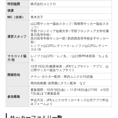
特別協賛
株式会社ユニクロ
後援
－
MC（全体）
青木京子
山口県サッカー協会スタッフ / 島根県サッカー協会スタ
ッフ /
宇部フロンティア短期大学 / 宇部フロンティア大学付属
香川高等学校 /
運営スタッフ
高川高等学校サッカー部 / 防府西高等学校女子サッカー
部 /
レノファ山口FCレディース / レノファ山口FCレディー
スU-18
マスコット協
レノファ山口FC「レノ丸」 / 山口県PR本部長「ちょる
力 他
る」
10月15日(月)概要発表：JFAウェブサイト・アプリ、山
口県サッカー協会ウェブサイト
開催告知
チラシ･ポスター配布：県内ユニクロ10店舗
県内幼稚園･保育園にチラシ配布 など
募集期間：10月19日(金) ～ 11月16日(金)17:00 ※12月
7日(金)まで募集延長
参加募集
申込方法：JFAユニクロサッカーキッズ公式アプリ申込
みフォームより
サッカーファミリー数