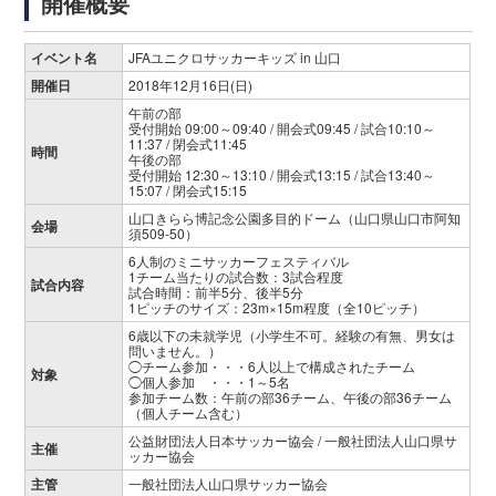
開催概要
イベント名
JFA
ユニクロサッカーキッズ
in
山口
開催日
2018
年
12
月
16
日(日)
午前の部
受付開始 09:00～09:40 / 開会式09:45 / 試合10:10～
11:37 / 閉会式11:45
時間
午後の部
受付開始 12:30～13:10 / 開会式13:15 / 試合13:40～
15:07 / 閉会式15:15
山口きらら博記念公園多目的ドーム（山口県山口市阿知
会場
須509-50）
6人制のミニサッカーフェスティバル
1チーム当たりの試合数：3試合程度
試合内容
試合時間：前半5分、後半5分
1ピッチのサイズ：23m×15m程度（全10ピッチ）
6歳以下の未就学児（小学生不可。経験の有無、男女は
問いません。）
◯チーム参加・・・6人以上で構成されたチーム
対象
◯個人参加 ・・・1～5名
参加チーム数：午前の部36チーム、午後の部36チーム
（個人チーム含む）
公益財団法人日本サッカー協会 / 一般社団法人山口県サ
主催
ッカー協会
主管
一般社団法人山口県サッカー協会