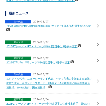
JFAユニクロサッカーキッズ in 札幌ドーム 開催レポート
最新ニュース
日本代表
2026/08/07
FIFAe Continental Championshipに臨むサッカーe日本代表 選手4名が決定
選手育成
2026/08/07
2026/27シーズン JFA・Ｊリーグ特別指定選手に9選手を認定
選手育成
2026/08/07
2026/27年JFA・WEリーグ特別指定選手に3選手を認定
日本代表
2026/08/07
エクアドル代表、ニュージーランド代表、パナマ代表の参加および放送／
配信が決定 キリンカップサッカー2026（10.1＠神奈川／横浜国際総合
競技場、10.5＠東京／国立競技場）
選手育成
2026/08/06
2026/27シーズン JFA・Ｊリーグ特別指定選手に佐藤柚太選手（専修大）