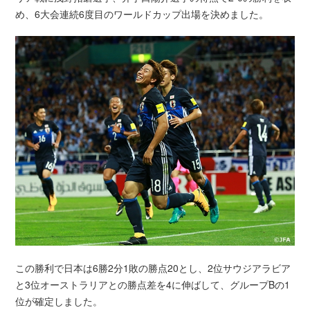
め、6大会連続6度目のワールドカップ出場を決めました。
この勝利で日本は6勝2分1敗の勝点20とし、2位サウジアラビア
と3位オーストラリアとの勝点差を4に伸ばして、グループBの1
位が確定しました。