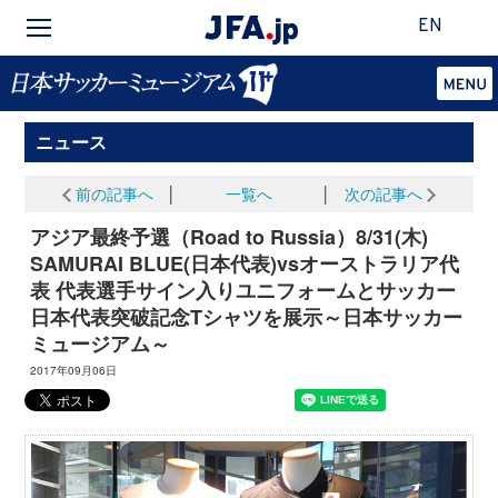
EN
ニュース
前の記事へ
│
一覧へ
│
次の記事へ
アジア最終予選（Road to Russia）8/31(木)
SAMURAI BLUE(日本代表)vsオーストラリア代
表 代表選手サイン入りユニフォームとサッカー
日本代表突破記念Tシャツを展示～日本サッカー
ミュージアム～
2017年09月06日