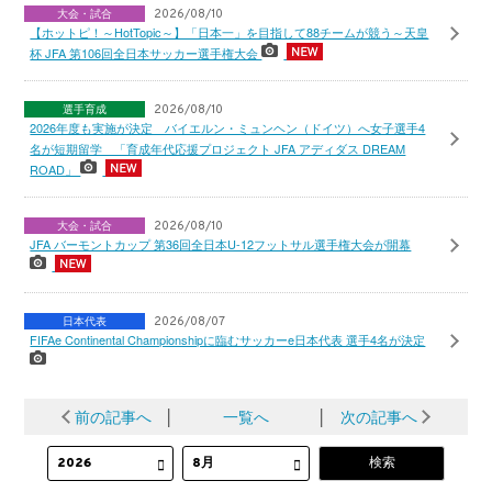
大会・試合
2026/08/10
【ホットピ！～HotTopic～】「日本一」を目指して88チームが競う～天皇
杯 JFA 第106回全日本サッカー選手権大会
選手育成
2026/08/10
2026年度も実施が決定 バイエルン・ミュンヘン（ドイツ）へ女子選手4
名が短期留学 「育成年代応援プロジェクト JFA アディダス DREAM
ROAD」
大会・試合
2026/08/10
JFA バーモントカップ 第36回全日本U-12フットサル選手権大会が開幕
日本代表
2026/08/07
FIFAe Continental Championshipに臨むサッカーe日本代表 選手4名が決定
前の記事へ
│
一覧へ
│
次の記事へ