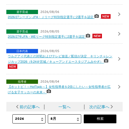
選手育成
2026/08/06
2026/27シーズン JFA・Ｊリーグ特別指定選手に2選手を認定
選手育成
2026/08/05
2026/27年JFA・WEリーグ特別指定選手に2選手を認定
日本代表
2026/08/05
ウルグアイ代表との対戦およびテレビ放送／配信が決定 キリンチャレン
ジカップ2026（9.24＠宮城／キューアンドエースタジアムみやぎ）
指導者
2026/08/04
【ホットピ！～HotTopic～】女性指導者を2倍にしたい～女性指導者が広
げる女子サッカーの未来～
前の記事へ
│
一覧へ
│
次の記事へ