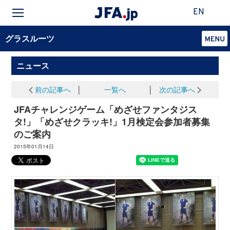
EN
グラスルーツ
ニュース
前の記事へ
│
一覧へ
│
次の記事へ
JFAチャレンジゲーム「めざせファンタジス
タ!」「めざせクラッキ!」1月検定会参加者募集
のご案内
2015年01月14日