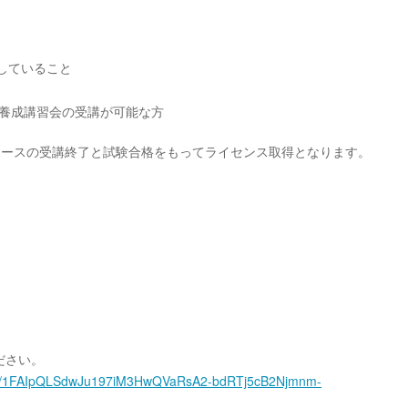
有していること
ーチ養成講習会の受講が可能な方
両コースの受講終了と試験合格をもってライセンス取得となります。
ださい。
/d/e/1FAIpQLSdwJu197iM3HwQVaRsA2-bdRTj5cB2Njmnm-