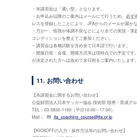
・本講習会は「通い型」となります。
・お申込み以降のご案内はメールにて行うため、
必ず
レスを登録したことにより、JFAからのメールが届か
・万が一、怪我や体調不良などにより全ての実技・実
コンディションを整えてご参加ください。
・講習会は各種試験を含め全て日本語で行います。
・開催日程・会場、開催方式等は現時点での予定です
が決定された方へは改めて全日程をご案内いたします
11. お問い合わせ
【本講習会に関するお問い合わせ】
公益財団法人日本サッカー協会 技術部 指導・育成グ
TEL：03-3830-1160（平日10:00～17:00）
Mail：
jfa_coaching_course@jfa.or.jp
【KICKOFFの入力・操作方法等のお問い合わせ】