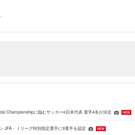
い。
inental Championshipに臨むサッカーe日本代表 選手4名が決定
ーズン JFA・Ｊリーグ特別指定選手に9選手を認定