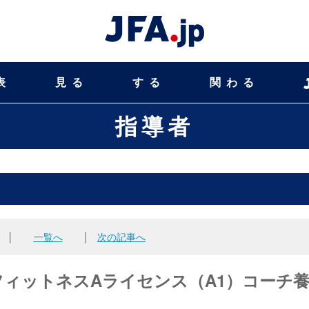
表
見る
する
関わる
指導者
│
一覧へ
│
次の記事へ
ジカルフィットネスAライセンス（A1）コーチ