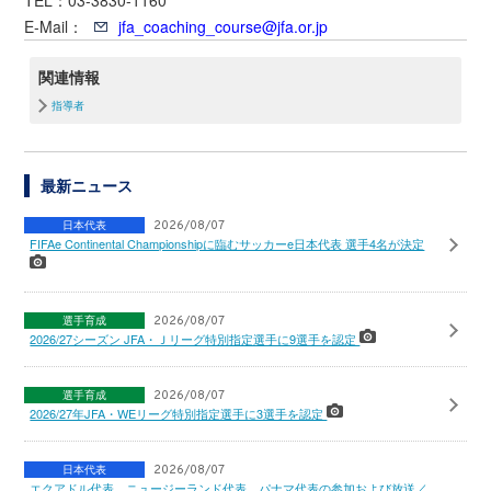
TEL：03-3830-1160
E-Mail：
jfa_coaching_course@jfa.or.jp
関連情報
指導者
最新ニュース
日本代表
2026/08/07
FIFAe Continental Championshipに臨むサッカーe日本代表 選手4名が決定
選手育成
2026/08/07
2026/27シーズン JFA・Ｊリーグ特別指定選手に9選手を認定
選手育成
2026/08/07
2026/27年JFA・WEリーグ特別指定選手に3選手を認定
日本代表
2026/08/07
エクアドル代表、ニュージーランド代表、パナマ代表の参加および放送／