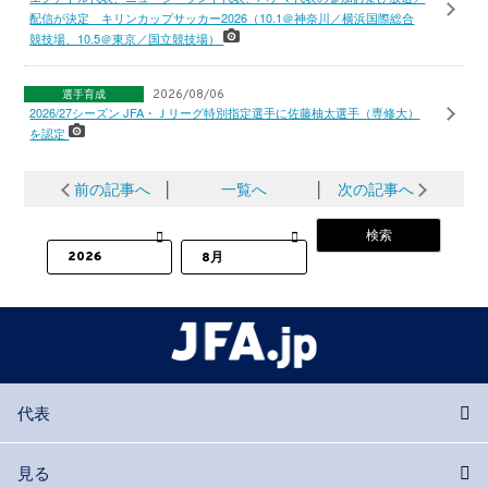
配信が決定 キリンカップサッカー2026（10.1＠神奈川／横浜国際総合
競技場、10.5＠東京／国立競技場）
選手育成
2026/08/06
2026/27シーズン JFA・Ｊリーグ特別指定選手に佐藤柚太選手（専修大）
を認定
前の記事へ
│
一覧へ
│
次の記事へ
代表
見る