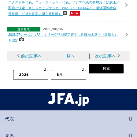
エクアドル代表、ニュージーランド代表、パナマ代表の参加および放送／
配信が決定 キリンカップサッカー2026（10.1＠神奈川／横浜国際総合
競技場、10.5＠東京／国立競技場）
選手育成
2026/08/06
2026/27シーズン JFA・Ｊリーグ特別指定選手に佐藤柚太選手（専修大）
を認定
前の記事へ
│
一覧へ
│
次の記事へ
代表
見る