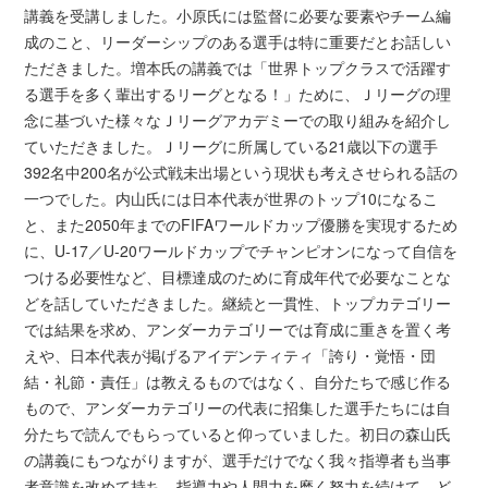
講義を受講しました。小原氏には監督に必要な要素やチーム編
成のこと、リーダーシップのある選手は特に重要だとお話しい
ただきました。増本氏の講義では「世界トップクラスで活躍す
る選手を多く輩出するリーグとなる！」ために、Ｊリーグの理
念に基づいた様々なＪリーグアカデミーでの取り組みを紹介し
ていただきました。Ｊリーグに所属している21歳以下の選手
392名中200名が公式戦未出場という現状も考えさせられる話の
一つでした。内山氏には日本代表が世界のトップ10になるこ
と、また2050年までのFIFAワールドカップ優勝を実現するため
に、U-17／U-20ワールドカップでチャンピオンになって自信を
つける必要性など、目標達成のために育成年代で必要なことな
どを話していただきました。継続と一貫性、トップカテゴリー
では結果を求め、アンダーカテゴリーでは育成に重きを置く考
えや、日本代表が掲げるアイデンティティ「誇り・覚悟・団
結・礼節・責任」は教えるものではなく、自分たちで感じ作る
もので、アンダーカテゴリーの代表に招集した選手たちには自
分たちで読んでもらっていると仰っていました。初日の森山氏
の講義にもつながりますが、選手だけでなく我々指導者も当事
者意識を改めて持ち、指導力や人間力を磨く努力を続けて、ど