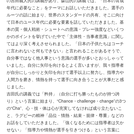
の吉田義人氏の講義があり、森山氏の講義では、「日本の育成
年代に必要なこと」をテーマにお話しいただきました。選手の
ルーツの話に始まり、世界のスタンダードの共有、そこに向け
て日本のユース年代に必要な要素を話していただきました。基
本の質・個人戦術・シュートへの意識・プレー強度などいくつ
かのポイントを挙げていた中で「主体性・当事者意識」に関し
てはより深く考えさせられました。「日本の子供たちはコーチ
に言われないと何もできない」と言われることがあるそうで、
自分事ではなく他人事という意識の選手が多いとおっしゃって
いました。自分に矢印を向けるとよく言いますが、我々指導者
が自分にしっかりと矢印を向けて選手以上に努力し、指導力や
人間力を磨き、情熱を持って選手に向き合うことが大事だと感
じました。
吉田氏の講義では「矜持」（自分に打ち勝ったものが持つ誇
り）という言葉に始まり、“Chance・challenge・change”の3つ
の“Cha”、心・技・体は心が充実してなければ成り立たないこ
と、ラグビーの精神「品位・情熱・結束・規律・尊重」などの
お話をしていただきました。「強くなるためには指導者は欠か
せない」「指導力や情熱が選手を引きつける」という言葉に