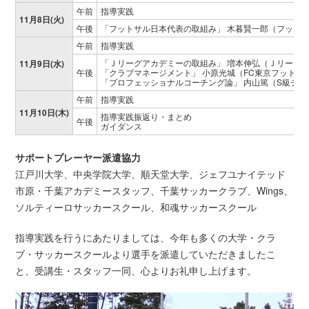
午前
指導実践
11月8日(火)
午後
「フットサル日本代表の取組み」 木暮賢一郎（フット
午前
指導実践
「Ｊリーグアカデミーの取組み」 増本伸弘（Ｊリーグ
11月9日(水)
午後
「クラブマネージメント」 小原光城（FC東京フットボ
「プロフェッショナルコーチング論」 内山篤（S級チュ
午前
指導実践
11月10日(木)
指導実践振返り・まとめ
午後
ガイダンス
サポートプレーヤー派遣協力
江戸川大学、中央学院大学、順天堂大学、ジェフユナイテッド
市原・千葉アカデミースタッフ、千葉サッカークラブ、Wings、
ソルティーロサッカースクール、和魂サッカースクール
指導実践を行うにあたりましては、今年も多くの大学・クラ
ブ・サッカースクールより選手を派遣していただきましたこ
と、受講生・スタッフ一同、心よりお礼申し上げます。