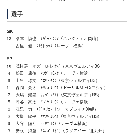
選手
GK
12 柴本 慎也 ｼﾊﾞﾓﾄ ｼﾝﾔ（ハレクティオ岡山）
1 古里 健 ﾌﾙｻﾄ ﾀｹﾙ（レーヴェ横浜）
FP
10 茂怜羅 オズ ﾓﾚｲﾗ ｵｽﾞ（東京ヴェルディBS）
4 松田 康佑 ﾏﾂﾀﾞ ｺｳｽｹ（レーヴェ横浜）
8 上里 琢文 ｳｴｻﾄ ﾀｸﾐ（東京ヴェルディBS）
11 森岡 亮太 ﾓﾘｵｶ ﾘｮｳﾀ（ドーサルM.FC/アシヤ）
7 大場 崇晃 ｵｵﾊﾞ ﾀｶｱｷ（東京ヴェルディBS）
5 坪谷 亮太 ﾂﾎﾞﾔ ﾘｮｳﾀ（レーヴェ横浜）
6 江黒 力 ｴｸﾞﾛ ﾁｶﾗ（ソーマプライア沖縄）
2 大槻 陽平 ｵｵﾂｷ ﾖｳﾍｲ（東京ヴェルディBS）
9 大谷 陸斗 ｵｵﾀﾆ ﾘｸﾄ（レーヴェ横浜）
3 安永 海童 ﾔｽﾅｶﾞ ﾐﾄﾞｳ（ラソアペーゴ北九州）