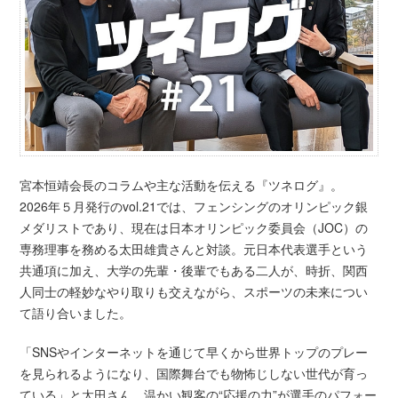
宮本恒靖会長のコラムや主な活動を伝える『ツネログ』。
2026年５月発行のvol.21では、フェンシングのオリンピック銀
メダリストであり、現在は日本オリンピック委員会（JOC）の
専務理事を務める太田雄貴さんと対談。元日本代表選手という
共通項に加え、大学の先輩・後輩でもある二人が、時折、関西
人同士の軽妙なやり取りも交えながら、スポーツの未来につい
て語り合いました。
「SNSやインターネットを通じて早くから世界トップのプレー
を見られるようになり、国際舞台でも物怖じしない世代が育っ
ている」と太田さん。温かい観客の“応援の力”が選手のパフォー