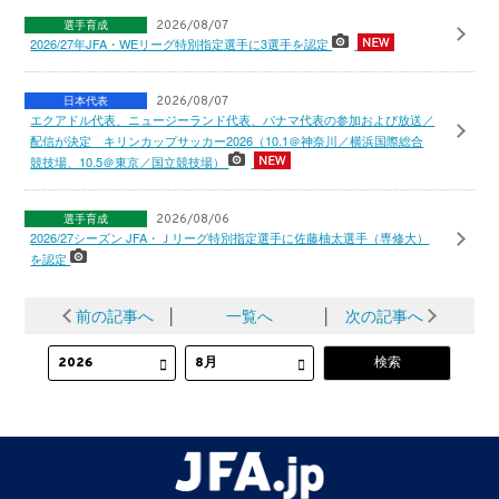
選手育成
2026/08/07
2026/27年JFA・WEリーグ特別指定選手に3選手を認定
日本代表
2026/08/07
エクアドル代表、ニュージーランド代表、パナマ代表の参加および放送／
配信が決定 キリンカップサッカー2026（10.1＠神奈川／横浜国際総合
競技場、10.5＠東京／国立競技場）
選手育成
2026/08/06
2026/27シーズン JFA・Ｊリーグ特別指定選手に佐藤柚太選手（専修大）
を認定
前の記事へ
│
一覧へ
│
次の記事へ