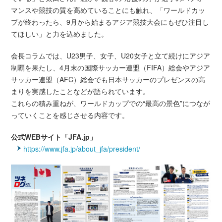
マンスや競技の質を高めていることにも触れ、「ワールドカッ
プが終わったら、9月から始まるアジア競技大会にもぜひ注目し
てほしい」と力を込めました。
会長コラムでは、U23男子、女子、U20女子と立て続けにアジア
制覇を果たし、4月末の国際サッカー連盟（FIFA）総会やアジア
サッカー連盟（AFC）総会でも日本サッカーのプレゼンスの高
まりを実感したことなどが語られています。
これらの積み重ねが、ワールドカップでの“最高の景色”につなが
っていくことを感じさせる内容です。
公式WEBサイト「JFA.jp」
https://www.jfa.jp/about_jfa/president/