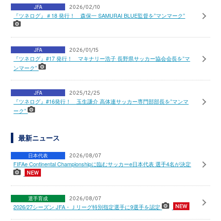
JFA
2026/02/10
『ツネログ』＃18 発行！ 森保一 SAMURAI BLUE監督を”マンマーク”
JFA
2026/01/15
『ツネログ』#17 発行！ マキナリー浩子 長野県サッカー協会会長を”マ
ンマーク”
JFA
2025/12/25
『ツネログ』#16発行！ 玉生謙介 高体連サッカー専門部部長を”マンマ
ーク”
最新ニュース
日本代表
2026/08/07
FIFAe Continental Championshipに臨むサッカーe日本代表 選手4名が決定
選手育成
2026/08/07
2026/27シーズン JFA・Ｊリーグ特別指定選手に9選手を認定