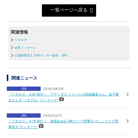
一覧ページへ戻る
関連情報
ツネログ
会長メッセージ
公益財団法人 日本サッカー協会（JFA）
関連ニュース
JFA
2026/04/08
『ツネログ』＃20 発行！ アディダス ジャパンの高橋慶多さん、金子勝
太さんを”（ダブル）マンマーク”
JFA
2026/03/11
『ツネログ』＃19 発行！ 海堀あゆみ WEリーグ理事/なでしこリーグ理
事長を”マンマーク”