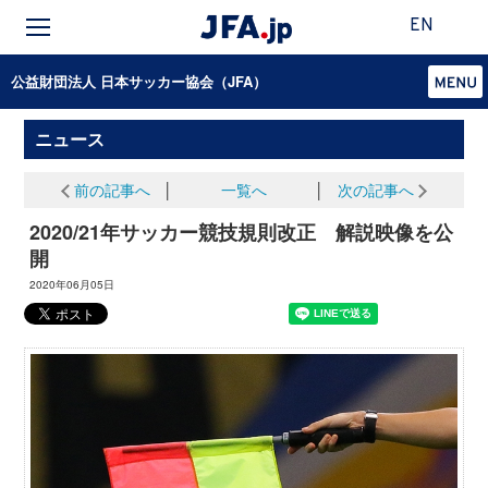
EN
公益財団法人 日本サッカー協会（JFA）
ニュース
前の記事へ
│
一覧へ
│
次の記事へ
2020/21年サッカー競技規則改正 解説映像を公
開
2020年06月05日