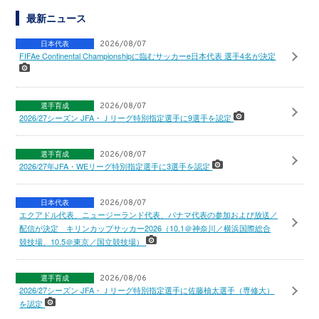
最新ニュース
日本代表
2026/08/07
FIFAe Continental Championshipに臨むサッカーe日本代表 選手4名が決定
選手育成
2026/08/07
2026/27シーズン JFA・Ｊリーグ特別指定選手に9選手を認定
選手育成
2026/08/07
2026/27年JFA・WEリーグ特別指定選手に3選手を認定
日本代表
2026/08/07
エクアドル代表、ニュージーランド代表、パナマ代表の参加および放送／
配信が決定 キリンカップサッカー2026（10.1＠神奈川／横浜国際総合
競技場、10.5＠東京／国立競技場）
選手育成
2026/08/06
2026/27シーズン JFA・Ｊリーグ特別指定選手に佐藤柚太選手（専修大）
を認定