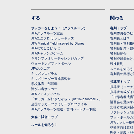
する
関わる
サッカーをしよう！（グラスルーツ）
審判トップ
JFAグラスルーツ宣言
審判委員会のビジ
JFAユニクロ サッカーキッズ
審判員とは？
JFA Magical Field Inspired by Disney
審判員・審判指
JFAなでしこひろば
審判員制度・資
JFAチャレンジゲーム
審判員紹介
キリンファミリーチャレンジカップ
審判登録者向け
ウォーキングフットボール
競技規則
JFAスクエア
ルールを知ろう
キッズプログラム
審判員の目標と
キッズリーダー養成講習会
指導者トップ
学校体育・部活動
指導者（コーチ
障がい者サッカー
指導者養成ダイ
JFAフェスティバル
「指導者養成講
「サッカーが好きだから～I just love football～」
講習会を受講す
全国サッカーファミリープロファイル
指導者養成講習
JFAグラスルーツ推進・賛同パートナー制度
リフレッシュ研
大会・試合トップ
フットボールカ
JFAサッカー指導
ルールを知ろう！
指導者向け教材
理念・意義・歴