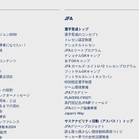
JFA
選手育成トップ
ョン2030
選手育成のコンセプト
トレセン認定制度
導者になりたい！
ナショナルトレセン
格
JFAエリートプログラム
ナショナルGKキャンプ
コンテンツ
女子GKキャンプ
JFA ガールズ･エイトU-12 トレセンプログラム
！
フットサルGKキャンプ
重点項目
フットサルタレントキャラバン
特別指定選手制度
ゲーム環境整備
）の役割
JFAアカデミー
レクターメッセージ
PLAYERS FIRST!
習会」とは
高円宮記念JFA夢フィールド
るまでの流れ
JFA/Jリーグ協働事業
会
Japan's Way
修会
サステナビリティ活動（アスパス！）トップ
ンファレンス
JFAグリーンプロジェクト
教本2024
誰も取り残さない競技観戦環境づくり
 販売
サッカー界での女性活躍推進
史