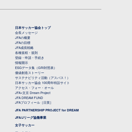
日本サッカー協会トップ
会長メッセージ
JFAの概要
JFAの目標
JFA成長戦略
各種規程・規則
登録・申請・手続き
情報開示
ESGデータ集（GRI対照表）
価値創造ストーリー
サステナビリティ活動（アスパス！）
日本サッカー協会 100周年特設サイト
アクセス・フォー・オール
JFA×文京 Dream Project
JFA DREAM FUND
JFAプロフィール［日英］
JFA PARTNERSHIP PROJECT for DREAM
JFA/Jリーグ協働事業
女子サッカー