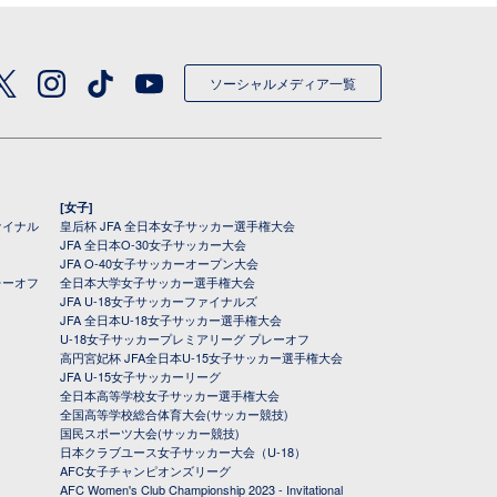
ソーシャルメディア一覧
[女子]
ァイナル
皇后杯 JFA 全日本女子サッカー選手権大会
JFA 全日本O-30女子サッカー大会
JFA O-40女子サッカーオープン大会
レーオフ
全日本大学女子サッカー選手権大会
JFA U-18女子サッカーファイナルズ
JFA 全日本U-18女子サッカー選手権大会
U-18女子サッカープレミアリーグ プレーオフ
高円宮妃杯 JFA全日本U-15女子サッカー選手権大会
JFA U-15女子サッカーリーグ
全日本高等学校女子サッカー選手権大会
全国高等学校総合体育大会(サッカー競技)
国民スポーツ大会(サッカー競技)
日本クラブユース女子サッカー大会（U-18）
AFC女子チャンピオンズリーグ
AFC Women's Club Championship 2023 - Invitational