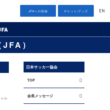
EN
JFAへの登録
チケット/グッズ
JFA）
日本サッカー協会
TOP
会長メッセージ
シャル