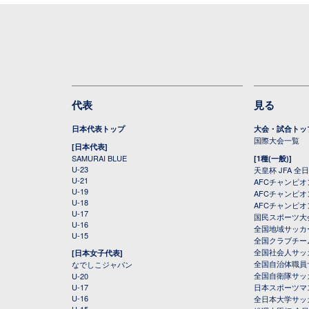
代表
見る
日本代表トップ
大会・試合トッ
国際大会一覧
[日本代表]
SAMURAI BLUE
[1種(一般)]
U-23
天皇杯 JFA 
U-21
AFCチャンピ
U-19
AFCチャンピオン
U-18
AFCチャンピオ
U-17
国民スポーツ大
U-16
全国地域サッカ
U-15
全国クラブチー
全国社会人サッ
[日本女子代表]
全国自治体職員
なでしこジャパン
全国自衛隊サッ
U-20
U-17
日本スポーツマ
U-16
全日本大学サッ