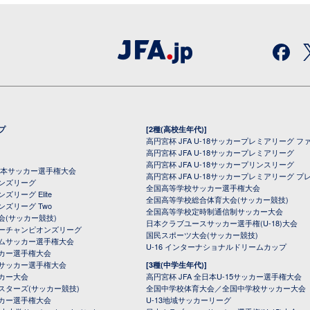
プ
[2種(高校生年代)]
高円宮杯 JFA U-18サッカープレミアリーグ フ
高円宮杯 JFA U-18サッカープレミアリーグ
高円宮杯 JFA U-18サッカープリンスリーグ
全日本サッカー選手権大会
高円宮杯 JFA U-18サッカープレミアリーグ プ
オンズリーグ
全国高等学校サッカー選手権大会
ズリーグ Elite
全国高等学校総合体育大会(サッカー競技)
ンズリーグ Two
全国高等学校定時制通信制サッカー大会
会(サッカー競技)
日本クラブユースサッカー選手権(U-18)大会
ーチャンピオンズリーグ
国民スポーツ大会(サッカー競技)
ムサッカー選手権大会
U-16 インターナショナルドリームカップ
カー選手権大会
サッカー選手権大会
[3種(中学生年代)]
カー大会
高円宮杯 JFA 全日本U-15サッカー選手権大会
スターズ(サッカー競技)
全国中学校体育大会／全国中学校サッカー大会
カー選手権大会
U-13地域サッカーリーグ