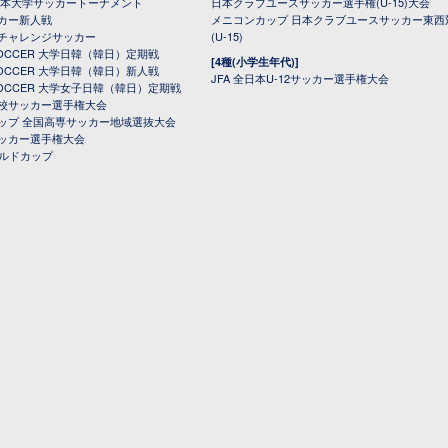
日本大学サッカートーナメント
日本クラブユースサッカー選手権(U-15)大会
カー新人戦
メニコンカップ 日本クラブユースサッカー東西
チャレンジサッカー
(U-15)
 SOCCER 大学日韓（韓日）定期戦
[4種(小学生年代)]
 SOCCER 大学日韓（韓日）新人戦
JFA 全日本U-12サッカー選手権大会
 SOCCER 大学女子日韓（韓日）定期戦
校サッカー選手権大会
ップ 全国高専サッカー地域選抜大会
ッカー選手権大会
ールドカップ