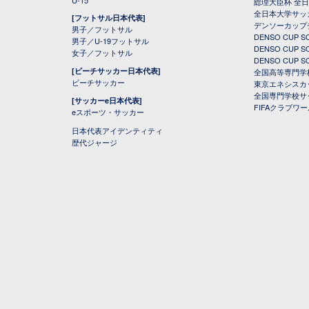
U-15
総理大臣杯 全
全日本大学サッ
[フットサル日本代表]
デンソーカップ
男子／フットサル
DENSO CUP
男子／U-19フットサル
DENSO CUP
女子／フットサル
DENSO CUP
[ビーチサッカー日本代表]
全国高等専門学
ビーチサッカー
東京エネシスカ
全国専門学校サ
[サッカーe日本代表]
FIFAクラブワ
eスポーツ・サッカー
日本代表アイデンティティ
歴代ジャージ