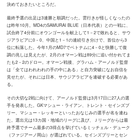
決めておきたいところだ。
最終予選の出足は3連勝と順調だった。雲行きが怪しくなったの
は昨年10月。MD4のSAMURAI BLUE（日本代表）との一戦に、
試合終了4分前にオウンゴールを献上して1－2で敗れると、サウ
ジアラビアに0－0、中国と1－1の連続引き分けで、首位から3
位に転落した。今年1月のMD7でベトナムに4－0と快勝して復
調の兆しは見えたが、2月のオマーン戦は89分に追い付かれてま
たも2－2のドロー。オマーン戦後、グラハム・アーノルド監督
は「全てはわれわれの手の中にある」と自力突破になお自信を
見せたが、それには日本、サウジアラビアを連破する必要があ
る。
その大切な2戦に向けて、アーノルド監督は3月17日に27人の選
手を発表した。GKマシュー・ライアン、トレント・セインズブ
リー、マシュー・レッキーといったおなじみの選手が名を連ね
た。選出元は13カ国・地域のリーグに及び、Ｊリーグからは最
終予選でチーム最多の3得点を挙げているミッチェル・デューク
（ファジアーノ岡山）が選ばれている。セインズブリーとセン