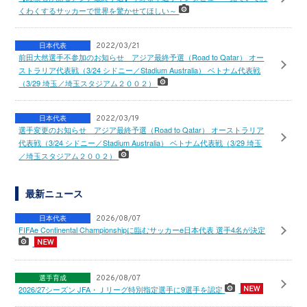
くわくするサッカーで世界を驚かせてほしい～
日本代表
2022/03/21
前田大然選手不参加のお知らせ アジア最終予選（Road to Qatar） オー
ストラリア代表戦（3/24 シドニー／Stadium Australia） ベトナム代表戦
（3/29 埼玉／埼玉スタジアム２００２）
日本代表
2022/03/19
選手変更のお知らせ アジア最終予選（Road to Qatar） オーストラリア
代表戦（3/24 シドニー／Stadium Australia） ベトナム代表戦（3/29 埼玉
／埼玉スタジアム２００２）
最新ニュース
日本代表
2026/08/07
FIFAe Continental Championshipに臨むサッカーe日本代表 選手4名が決定
選手育成
2026/08/07
2026/27シーズン JFA・Ｊリーグ特別指定選手に9選手を認定