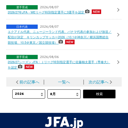
選手育成
2026/08/07
2026/27年JFA・WEリーグ特別指定選手に3選手を認定
日本代表
2026/08/07
エクアドル代表、ニュージーランド代表、パナマ代表の参加および放送／
配信が決定 キリンカップサッカー2026（10.1＠神奈川／横浜国際総合
競技場、10.5＠東京／国立競技場）
選手育成
2026/08/06
2026/27シーズン JFA・Ｊリーグ特別指定選手に佐藤柚太選手（専修大）
を認定
前の記事へ
│
一覧へ
│
次の記事へ