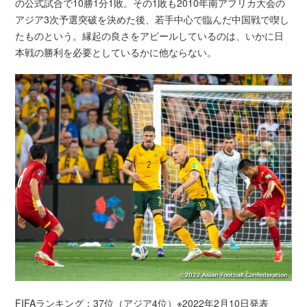
の公式試合で10勝1分1敗。その1敗も2010年南アフリカ大会の
アジア3次予選突破を決めた後、若手中心で臨んだ中国戦で喫し
たものという。縁起の良さをアピールしているのは、いかに日
本戦の勝利を必要としているかに他ならない。
FIFAランキング：37位（アジア4位）※2022年2月10日発表