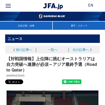
EN
試合日程・結果
選手・スタッフ
ニュース
前の記事へ
│
一覧へ
│
次の記事へ
【対戦国情報】上位陣に挑むオーストラリアは
自力突破へ連勝が必須～アジア最終予選（Road
to Qatar）
2022年03月23日