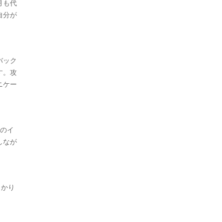
月も代
自分が
バック
す。攻
ニケー
ーのイ
しなが
っかり