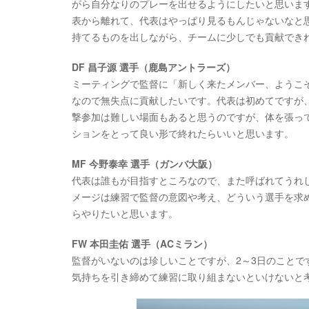
がら自分なりのプレーを出せるようにしたいと思いま
表から離れて、代表はやっぱり見るもんじゃないなと
持てるものを出しながら、チームに少しでも貢献でき
DF 昌子源 選手（鹿島アントラーズ）
ミーティングで監督に「新しく来たメンバー、ようこ
なので無失点に貢献したいです。代表は初めてですが
撃参加は難しい場面もあると思うのですが、体を張っ
ションをとって良い形で終れたらいいと思います。
MF 今野泰幸 選手（ガンバ大阪）
代表は誰もが目指すところなので、また呼ばれてうれ
メージは練習で監督の意図や考え、どういう選手を求
らやりたいと思います。
FW 本田圭佑 選手（ACミラン）
監督がいないのは珍しいことですが、2～3日のことで
気持ちを引き締めて練習に取り組まないといけないと