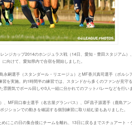
ンチャレンジカップ2014のホンジュラス戦（14日、愛知・豊田スタジアム）
）に向けて、愛知県内で合宿を開始しました。
島永嗣選手（スタンダール・リエージュ）とMF香川真司選手（ボルシ
練習を実施。約1時間半の練習では、スタンドから多くのファンが見守
た雰囲気でボール回しや3人一組に分かれてのフットバレーなどを行い
）、MF田口泰士選手（名古屋グランパス）、DF昌子源選手（鹿島アン
のポジションでの動きを確認する個別練習に取り組む姿もありました。
ためにこの日の集合後にチームを離れ、13日に戻るまでスチュアート・