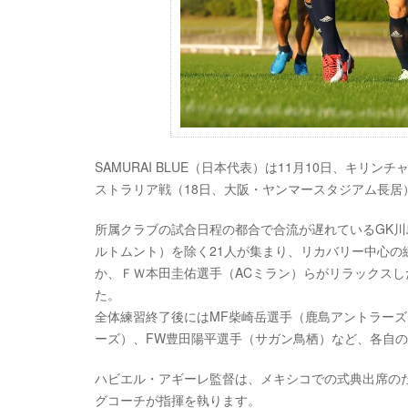
SAMURAI BLUE（日本代表）は11月10日、キリ
ストラリア戦（18日、大阪・ヤンマースタジアム長居
所属クラブの試合日程の都合で合流が遅れているGK川
ルトムント）を除く21人が集まり、リカバリー中心の
か、ＦＷ本田圭佑選手（ACミラン）らがリラックスし
た。
全体練習終了後にはMF柴崎岳選手（鹿島アントラーズ
ーズ）、FW豊田陽平選手（サガン鳥栖）など、各自
ハビエル・アギーレ監督は、メキシコでの式典出席の
グコーチが指揮を執ります。