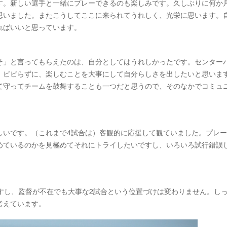
す。新しい選手と一緒にプレーできるのも楽しみです。久しぶりに何か
思いました。またこうしてここに来られてうれしく、光栄に思います。
ればいいと思っています。
そ」と言ってもらえたのは、自分としてはうれしかったです。センター
、ビビらずに、楽しむことを大事にして自分らしさを出したいと思いま
て守ってチームを鼓舞することも一つだと思うので、そのなかでコミュ
しいです。（これまで4試合は）客観的に応援して観ていました。プレ
めているのかを見極めてそれにトライしたいですし、いろいろ試行錯誤
すし、監督が不在でも大事な2試合という位置づけは変わりません。し
考えています。