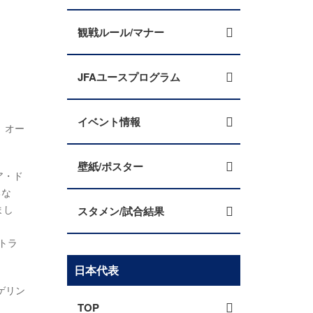
観戦ルール/マナー
JFAユースプログラム
イベント情報
、オー
壁紙/ポスター
ア・ド
るな
まし
スタメン/試合結果
トラ
日本代表
ゲリン
TOP