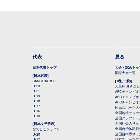
代表
見る
日本代表トップ
大会・試合トッ
国際大会一覧
[日本代表]
SAMURAI BLUE
[1種(一般)]
U-23
天皇杯 JFA 
U-21
AFCチャンピ
U-19
AFCチャンピオン
U-18
AFCチャンピオ
U-17
国民スポーツ大
U-16
全国地域サッカ
U-15
全国クラブチー
全国社会人サッ
[日本女子代表]
全国自治体職員
なでしこジャパン
全国自衛隊サッ
U-20
U-17
日本スポーツマ