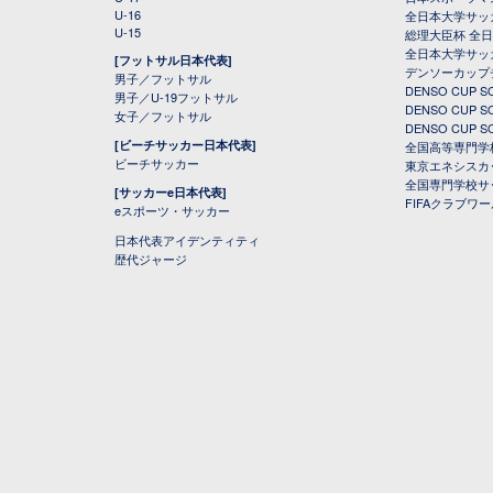
U-16
全日本大学サッ
U-15
総理大臣杯 全
全日本大学サッ
[フットサル日本代表]
デンソーカップ
男子／フットサル
DENSO CUP
男子／U-19フットサル
DENSO CUP
女子／フットサル
DENSO CUP
[ビーチサッカー日本代表]
全国高等専門学
ビーチサッカー
東京エネシスカ
全国専門学校サ
[サッカーe日本代表]
FIFAクラブワ
eスポーツ・サッカー
日本代表アイデンティティ
歴代ジャージ