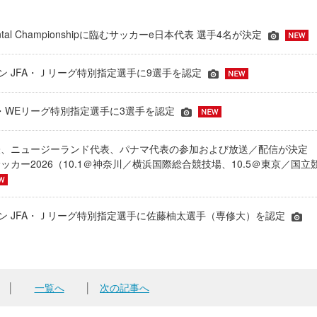
inental Championshipに臨むサッカーe日本代表 選手4名が決定
ーズン JFA・Ｊリーグ特別指定選手に9選手を認定
JFA・WEリーグ特別指定選手に3選手を認定
表、ニュージーランド代表、パナマ代表の参加および放送／配信が決
ッカー2026（10.1＠神奈川／横浜国際総合競技場、10.5＠東京／国立
シーズン JFA・Ｊリーグ特別指定選手に佐藤柚太選手（専修大）を認定
│
一覧へ
│
次の記事へ