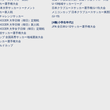
カー選手権大会
U-13地域サッカーリーグ
日本大学サッカートーナメント
日本クラブユースサッカー選手権(U-15)大会
カー新人戦
メニコンカップ 日本クラブユースサッカー東西
チャレンジサッカー
(U-15)
 SOCCER 大学日韓（韓日）定期戦
[4種(小学生年代)]
 SOCCER 大学日韓（韓日）新人戦
JFA 全日本U-12サッカー選手権大会
 SOCCER 大学女子日韓（韓日）定期戦
校サッカー選手権大会
ップ 全国高専サッカー地域選抜大会
ッカー選手権大会
ールドカップ