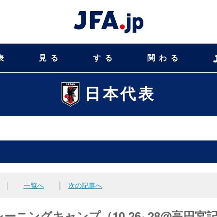
表
見る
する
関わる
日本代表
│
一覧へ
│
次の記事へ
ニングキャンプ（10.26~28@高円宮