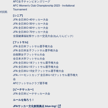
AFC女子チャンピオンズリーグ
AFC Women's Club Championship 2023 - Invitational
Tournament
対抗戦
[シニア]
JFA 全日本O-40サッカー大会
JFA 全日本O-50サッカー大会
JFA 全日本O-60サッカー大会
JFA 全日本O-70サッカー大会
全国健康福祉祭サッカー交流大会(ねんりんピック)
[フットサル]
JFA 全日本フットサル選手権大会
JFA 全日本女子フットサル選手権大会
自衛隊女子フットサル大会
全日本大学フットサル大会
JFA 全日本U-18フットサル選手権大会
JFA 全日本U-15フットサル選手権大会
JFA 全日本U-15女子フットサル選手権大会
JFA バーモントカップ 全日本U-12フットサル選手権大
会
AFCフットサルクラブ選手権
[ビーチサッカー]
JFA 全日本ビーチサッカー大会
ルールを知ろう！
JFAサッカー文化創造拠点 blue-ing!