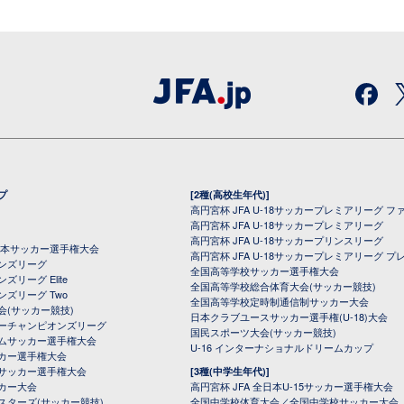
プ
[2種(高校生年代)]
高円宮杯 JFA U-18サッカープレミアリーグ フ
高円宮杯 JFA U-18サッカープレミアリーグ
高円宮杯 JFA U-18サッカープリンスリーグ
全日本サッカー選手権大会
高円宮杯 JFA U-18サッカープレミアリーグ プ
オンズリーグ
全国高等学校サッカー選手権大会
ズリーグ Elite
全国高等学校総合体育大会(サッカー競技)
ンズリーグ Two
全国高等学校定時制通信制サッカー大会
会(サッカー競技)
日本クラブユースサッカー選手権(U-18)大会
ーチャンピオンズリーグ
国民スポーツ大会(サッカー競技)
ムサッカー選手権大会
U-16 インターナショナルドリームカップ
カー選手権大会
サッカー選手権大会
[3種(中学生年代)]
カー大会
高円宮杯 JFA 全日本U-15サッカー選手権大会
スターズ(サッカー競技)
全国中学校体育大会／全国中学校サッカー大会