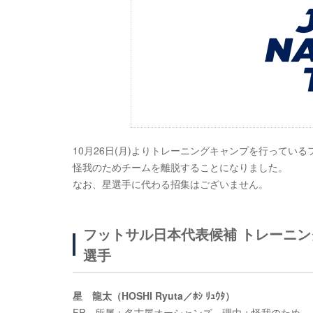
10月26日(月)よりトレーニングキャンプを行ってい
怪我のためチームを離脱することになりました。
なお、星選手に代わる招集はございません。
フットサル日本代表候補 トレーニン
選手
星 龍太（HOSHI Ryuta／ﾎｼ ﾘｭｳﾀ）
FP 所属：名古屋オーシャンズ 理由：怪我のため