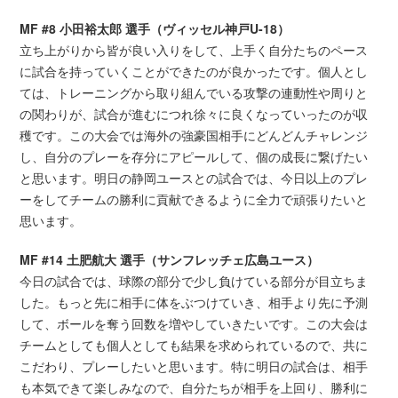
MF #8 小田裕太郎 選手（ヴィッセル神戸U-18）
立ち上がりから皆が良い入りをして、上手く自分たちのペース
に試合を持っていくことができたのが良かったです。個人とし
ては、トレーニングから取り組んでいる攻撃の連動性や周りと
の関わりが、試合が進むにつれ徐々に良くなっていったのが収
穫です。この大会では海外の強豪国相手にどんどんチャレンジ
し、自分のプレーを存分にアピールして、個の成長に繋げたい
と思います。明日の静岡ユースとの試合では、今日以上のプレ
ーをしてチームの勝利に貢献できるように全力で頑張りたいと
思います。
MF #14 土肥航大 選手（サンフレッチェ広島ユース）
今日の試合では、球際の部分で少し負けている部分が目立ちま
した。もっと先に相手に体をぶつけていき、相手より先に予測
して、ボールを奪う回数を増やしていきたいです。この大会は
チームとしても個人としても結果を求められているので、共に
こだわり、プレーしたいと思います。特に明日の試合は、相手
も本気できて楽しみなので、自分たちが相手を上回り、勝利に