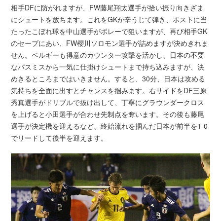
相手DFに防がれますが、FW藤尾翔太選手が拾い振り向きざま
にシュートを放ちます。これをGKが辛うじて弾き、ポストに当
たったこぼれ球を中山選手がボレーで狙いますが、再び相手GK
のセーブにあい、FW櫻川ソロモン選手が詰めますが決めきれま
せん。ベルギーも得意のカウンター攻撃を活かし、日本の不要
なパスミスから一気に仕掛けシュートまで持ち込みますが、決
めきるところまではいきません。すると、30分、日本は攻める
気持ちを全面に出すとチャンスを掴みます。右サイドをDF三原
秀真選手がドリブルで抜け出して、丁寧にグラウンダークロス
を上げると小田選手が合わせ先制点を奪います。その後も藤尾
選手が決定機を迎えるなど、終始流れを掴んだ日本が前半を1-0
でリードして後半を迎えます。