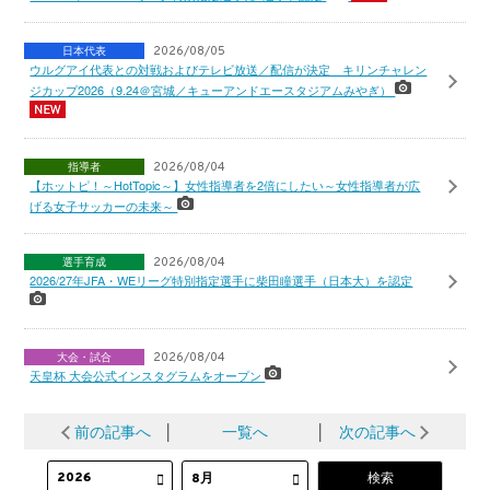
日本代表
2026/08/05
ウルグアイ代表との対戦およびテレビ放送／配信が決定 キリンチャレン
ジカップ2026（9.24＠宮城／キューアンドエースタジアムみやぎ）
指導者
2026/08/04
【ホットピ！～HotTopic～】女性指導者を2倍にしたい～女性指導者が広
げる女子サッカーの未来～
選手育成
2026/08/04
2026/27年JFA・WEリーグ特別指定選手に柴田瞳選手（日本大）を認定
大会・試合
2026/08/04
天皇杯 大会公式インスタグラムをオープン
前の記事へ
│
一覧へ
│
次の記事へ