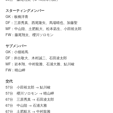
スターティングメンバー
GK：板橋洋青
DF：三原秀真、西尾隆矢、馬場晴也、加藤聖
MF：中山陸、土肥航大、松本凪生、小田裕太郎
FW：藤尾翔太、櫻川ソロモン
サブメンバー
GK：小畑裕馬
DF：井出敬大、木村誠二、石田凌太郎
MF：岩本翔、中村龍雅、石浦大雅、鮎川峻
FW：晴山岬
交代
57分 小田裕太郎 → 鮎川峻
57分 櫻川ソロモン → 晴山岬
67分 三原秀真 → 石田凌太郎
67分 中山陸 → 石浦大雅
67分 土肥航大 → 中村龍雅