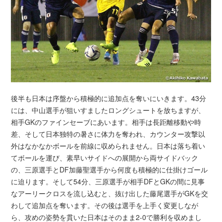
後半も日本は序盤から積極的に追加点を奪いにいきます。43分
には、中山選手が狙いすましたロングシュートを放ちますが、
相手GKのファインセーブにあいます。相手は長距離移動や時
差、そして日本独特の暑さに体力を奪われ、カウンター攻撃以
外はなかなかボールを前線に収められません。日本は落ち着い
てボールを運び、素早いサイドへの展開から両サイドバック
の、三原選手とDF加藤聖選手から何度も積極的に仕掛けゴール
に迫ります。そして54分、三原選手が相手DFとGKの間に見事
なアーリークロスを流し込むと、抜け出した藤尾選手がGKを交
わして追加点を奪います。その後は選手を上手く変更しなが
ら、攻めの姿勢を貫いた日本はそのまま2-0で勝利を収めまし