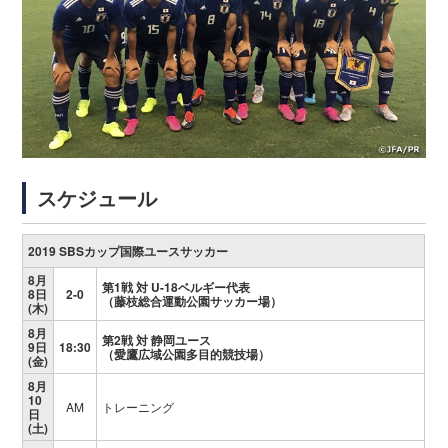
スケジュール
2019 SBSカップ国際ユースサッカー
8月
第1戦 対 U-18ベルギー代表
8日
2-0
（藤枝総合運動公園サッカー場）
(木)
8月
第2戦 対 静岡ユース
9日
18:30
（愛鷹広域公園多目的競技場
）
(金)
8月
10
AM
トレーニング
日
(土)