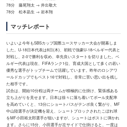
78分 藤尾翔太 → 井出敬大
78分 松本凪生 → 岩本翔
マッチレポート
いよいよ今年もSBSカップ国際ユースサッカー大会が開幕しま
した。U-18日本代表は8日(木)、初戦で強豪U-18ベルギー代表と
対戦し、2-0で勝利を収め、幸先良いスタートを切りました。ベ
ルギー代表は現在、FIFAランク1位、育成大国として多くの若い
優秀な選手がトップチームで活躍しています。昨年のロシアワ
ールドカップでもベスト16で対戦し、非常に苦い思い出を残し
た相手です。
試合は、開始10分程は両チームが積極的に仕掛け、緊張感ある
立ち上がりを見せます。日本は徐々に落ち着いてボール支配率
を高めていくと、13分にショートパスがテンポ良く繋がり、MF
中山陸選手が決定機を迎え、シュートブロックされたこぼれ球
をMF小田裕太郎選手が狙いますが、シュートはポストに弾かれ
ます。さらに15分、小田選手が左サイドで仕掛けると、一度は