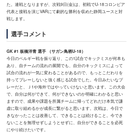
た。連戦となりますが、次戦9日(金)は、初戦でU-18コロンビア
代表と接戦を演じVARにて劇的な勝利を収めた静岡ユースと対
戦します。
選手コメント
GK #1 板橋洋青 選手 （サガン鳥栖U-18）
今日のベルギー戦を振り返り、この1試合でキックミスが何本も
あり、自チームの流れの展開でも、自分のキックミスによって
試合の流れが一気に変わることがあるので、もっとこだわりを
持ってプレーしないと強く感じる試合でした。今日みたいなプ
レーだと、Ｊ1や海外ではやっていけないと思います。この大会
で、自分は何ができて、何ができないのか明確にわかると思い
ますので、成果や課題を所属チームに帰ってどれだけ本気で謙
虚に取り組めるかが成長に繋がると思います。次戦は、今日で
きなかったことは改善して、できることは続けること。今でき
ないことを無理せずしようとせずに、自分ができることを必死
にやり続けたいです。