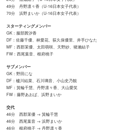
49分 丹野凛々香（U-16日本女子代表）
70分 浜野まいか（U-16日本女子代表）
スターティングメンバー
GK：服部茜汐香
DF：佐藤千優、林愛花、荻久保優里、井手ひなた
MF：西郡茉優、太田萌咲、天野紗、猪瀨結子
FW：西尾葉音、根府桃子
サブメンバー
GK：野田にな
DF：櫨川結菜、石川璃音、小山史乃観
MF：箕輪千慧、丹野凛々香、大山愛笑
FW：藤野あおば、浜野まいか
交代
46分 西郡茉優 → 箕輪千慧
46分 西尾葉音 → 浜野まいか
46分 根府桃子 → 丹野凛々香