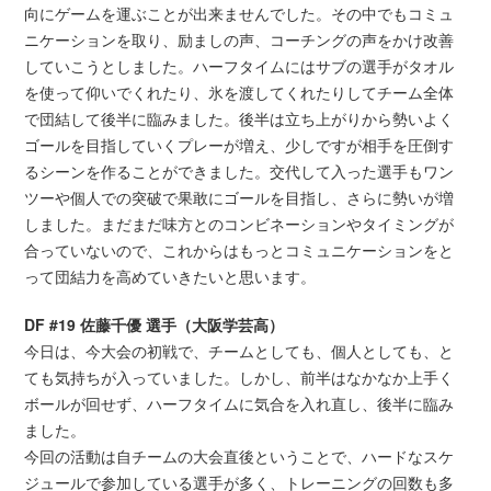
向にゲームを運ぶことが出来ませんでした。その中でもコミュ
ニケーションを取り、励ましの声、コーチングの声をかけ改善
していこうとしました。ハーフタイムにはサブの選手がタオル
を使って仰いでくれたり、氷を渡してくれたりしてチーム全体
で団結して後半に臨みました。後半は立ち上がりから勢いよく
ゴールを目指していくプレーが増え、少しですが相手を圧倒す
るシーンを作ることができました。交代して入った選手もワン
ツーや個人での突破で果敢にゴールを目指し、さらに勢いが増
しました。まだまだ味方とのコンビネーションやタイミングが
合っていないので、これからはもっとコミュニケーションをと
って団結力を高めていきたいと思います。
DF #19 佐藤千優 選手（大阪学芸高）
今日は、今大会の初戦で、チームとしても、個人としても、と
ても気持ちが入っていました。しかし、前半はなかなか上手く
ボールが回せず、ハーフタイムに気合を入れ直し、後半に臨み
ました。
今回の活動は自チームの大会直後ということで、ハードなスケ
ジュールで参加している選手が多く、トレーニングの回数も多