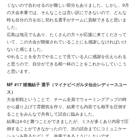
くないので合わせるのが難しい部分もありました。しかし、9月
の大会本番では、そんなことは言い訳にできないので、どんな
時も自分の力を出し切れる選手がチームに貢献できると思いま
した。
広島は地元でもあり、たくさんの方々が応援に来てくださって
いて、この大会が開催されていることにも感謝しなければいけ
ないと感じました。
やれることを全力でやることで見ている人に感謝を伝えられる
と思うので、自分ができる精一杯のことをこれからしていこう
と思います。
MF #17 猪瀨結子 選手（マイナビベガルタ仙台レディースユー
ス）
大会初戦ということで、チーム全員でウォーミングアップの時
から盛り上げて雰囲気を作り、結果でも内容でも相手を圧倒す
ることをみんなで共有して試合に臨みました。
結果は4-0と勝つことができましたが、ミスが多くあり内容で圧
倒することができなかったので、次の試合までにコミュニケー
ションを取るなどして、改善できるようにしたいです。