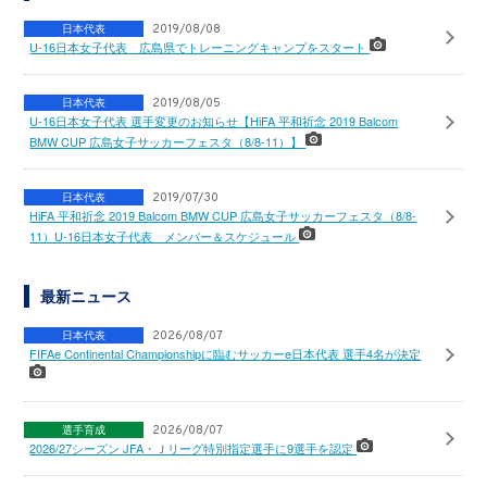
日本代表
2019/08/08
U-16日本女子代表 広島県でトレーニングキャンプをスタート
日本代表
2019/08/05
U-16日本女子代表 選手変更のお知らせ【HiFA 平和祈念 2019 Balcom
BMW CUP 広島女子サッカーフェスタ（8/8-11）】
日本代表
2019/07/30
HiFA 平和祈念 2019 Balcom BMW CUP 広島女子サッカーフェスタ（8/8-
11）U-16日本女子代表 メンバー＆スケジュール
最新ニュース
日本代表
2026/08/07
FIFAe Continental Championshipに臨むサッカーe日本代表 選手4名が決定
選手育成
2026/08/07
2026/27シーズン JFA・Ｊリーグ特別指定選手に9選手を認定