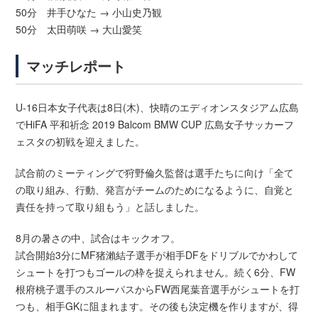
50分 井手ひなた → 小山史乃観
50分 太田萌咲 → 大山愛笑
マッチレポート
U-16日本女子代表は8日(木)、快晴のエディオンスタジアム広島
でHiFA 平和祈念 2019 Balcom BMW CUP 広島女子サッカーフ
ェスタの初戦を迎えました。
試合前のミーティングで狩野倫久監督は選手たちに向け「全て
の取り組み、行動、発言がチームのためになるように、自覚と
責任を持って取り組もう」と話しました。
8月の暑さの中、試合はキックオフ。
試合開始3分にMF猪瀨結子選手が相手DFをドリブルでかわして
シュートを打つもゴールの枠を捉えられません。続く6分、FW
根府桃子選手のスルーパスからFW西尾葉音選手がシュートを打
つも、相手GKに阻まれます。その後も決定機を作りますが、得