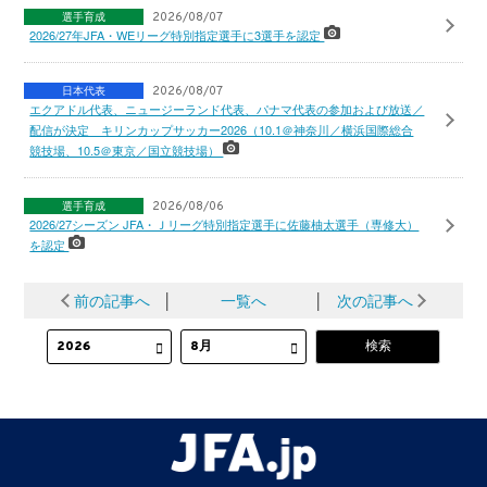
選手育成
2026/08/07
2026/27年JFA・WEリーグ特別指定選手に3選手を認定
日本代表
2026/08/07
エクアドル代表、ニュージーランド代表、パナマ代表の参加および放送／
配信が決定 キリンカップサッカー2026（10.1＠神奈川／横浜国際総合
競技場、10.5＠東京／国立競技場）
選手育成
2026/08/06
2026/27シーズン JFA・Ｊリーグ特別指定選手に佐藤柚太選手（専修大）
を認定
前の記事へ
│
一覧へ
│
次の記事へ