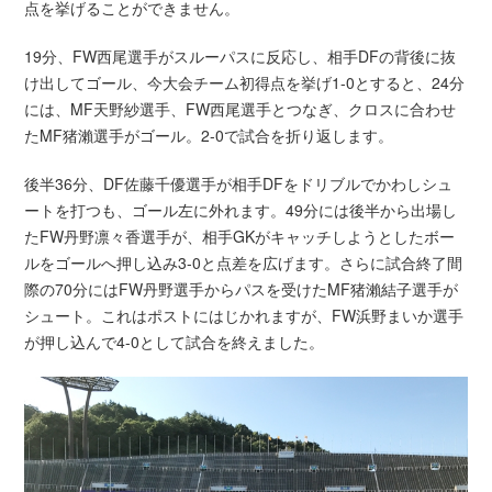
点を挙げることができません。
19分、FW西尾選手がスルーパスに反応し、相手DFの背後に抜
け出してゴール、今大会チーム初得点を挙げ1-0とすると、24分
には、MF天野紗選手、FW西尾選手とつなぎ、クロスに合わせ
たMF猪瀨選手がゴール。2-0で試合を折り返します。
後半36分、DF佐藤千優選手が相手DFをドリブルでかわしシュ
ートを打つも、ゴール左に外れます。49分には後半から出場し
たFW丹野凛々香選手が、相手GKがキャッチしようとしたボー
ルをゴールへ押し込み3-0と点差を広げます。さらに試合終了間
際の70分にはFW丹野選手からパスを受けたMF猪瀨結子選手が
シュート。これはポストにはじかれますが、FW浜野まいか選手
が押し込んで4-0として試合を終えました。