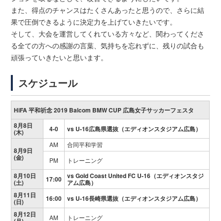
また、得点のチャンスはたくさんあったと思うので、さらに結
果で圧倒できるように決定力を上げていきたいです。
そして、大会を運営してくれている方々など、関わってくださ
る全ての方への感謝の言葉、気持ちを忘れずに、残りの試合も
頑張っていきたいと思います。
スケジュール
HiFA 平和祈念 2019 Balcom BMW CUP 広島女子サッカーフェスタ
8月8日
4-0
vs U-16広島県選抜（エディオンスタジアム広島）
(木)
AM
合同平和学習
8月9日
(金)
PM
トレーニング
8月10日
vs Gold Coast United FC U-16（エディオンスタジ
17:00
(土)
アム広島）
8月11日
16:00
vs U-16長崎県選抜（エディオンスタジアム広島）
(日)
8月12日
AM
トレーニング
(月)