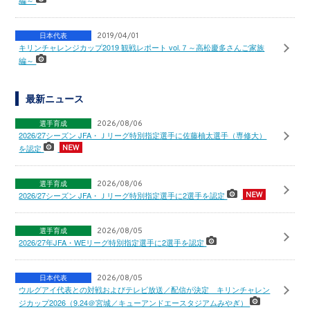
編～
日本代表
2019/04/01
キリンチャレンジカップ2019 観戦レポート vol.７～高松慶多さんご家族
編～
最新ニュース
選手育成
2026/08/06
2026/27シーズン JFA・Ｊリーグ特別指定選手に佐藤柚太選手（専修大）
を認定
選手育成
2026/08/06
2026/27シーズン JFA・Ｊリーグ特別指定選手に2選手を認定
選手育成
2026/08/05
2026/27年JFA・WEリーグ特別指定選手に2選手を認定
日本代表
2026/08/05
ウルグアイ代表との対戦およびテレビ放送／配信が決定 キリンチャレン
ジカップ2026（9.24＠宮城／キューアンドエースタジアムみやぎ）