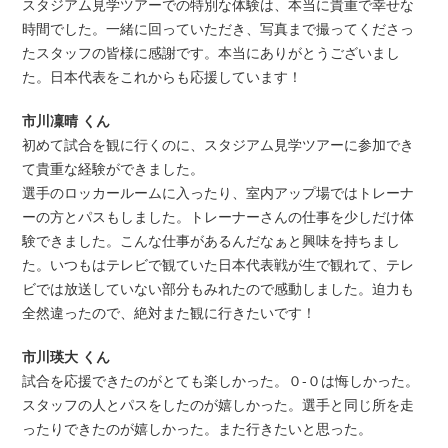
スタジアム見学ツアーでの特別な体験は、本当に貴重で幸せな
時間でした。一緒に回っていただき、写真まで撮ってくださっ
たスタッフの皆様に感謝です。本当にありがとうございまし
た。日本代表をこれからも応援しています！
市川凜晴 くん
初めて試合を観に行くのに、スタジアム見学ツアーに参加でき
て貴重な経験ができました。
選手のロッカールームに入ったり、室内アップ場ではトレーナ
ーの方とパスもしました。トレーナーさんの仕事を少しだけ体
験できました。こんな仕事があるんだなぁと興味を持ちまし
た。いつもはテレビで観ていた日本代表戦が生で観れて、テレ
ビでは放送していない部分もみれたので感動しました。迫力も
全然違ったので、絶対また観に行きたいです！
市川瑛大 くん
試合を応援できたのがとても楽しかった。０-０は悔しかった。
スタッフの人とパスをしたのが嬉しかった。選手と同じ所を走
ったりできたのが嬉しかった。また行きたいと思った。