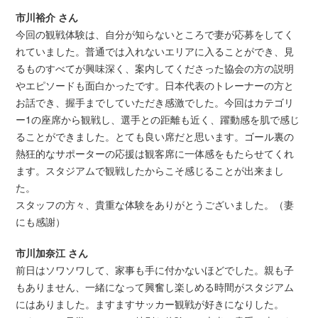
市川裕介 さん
今回の観戦体験は、自分が知らないところで妻が応募をしてく
れていました。普通では入れないエリアに入ることができ、見
るものすべてが興味深く、案内してくださった協会の方の説明
やエピソードも面白かったです。日本代表のトレーナーの方と
お話でき、握手までしていただき感激でした。今回はカテゴリ
ー1の座席から観戦し、選手との距離も近く、躍動感を肌で感じ
ることができました。とても良い席だと思います。ゴール裏の
熱狂的なサポーターの応援は観客席に一体感をもたらせてくれ
ます。スタジアムで観戦したからこそ感じることが出来まし
た。
スタッフの方々、貴重な体験をありがとうございました。（妻
にも感謝）
市川加奈江 さん
前日はソワソワして、家事も手に付かないほどでした。親も子
もありません、一緒になって興奮し楽しめる時間がスタジアム
にはありました。ますますサッカー観戦が好きになりした。