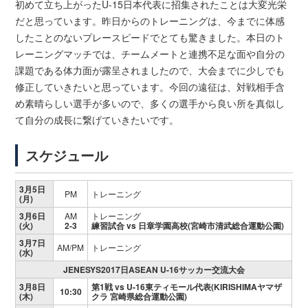
初めて立ち上がったU-15日本代表に招集されたことは大変光栄
だと思っています。昨日からのトレーニングは、今までに体感
したことのないプレースピードでとても驚きました。本日のト
レーニングマッチでは、チームメートと連携不足な面や自分の
課題である体力面が露呈されましたので、大会までに少しでも
修正していきたいと思っています。今回の遠征は、対戦相手含
め素晴らしい選手が多いので、多くの選手から良い所を真似し
て自分の成長に繋げていきたいです。
スケジュール
3月5日
PM
トレーニング
(月)
3月6日
AM
トレーニング
(火)
2-3
練習試合 vs 日章学園高校(宮崎市清武総合運動公園)
3月7日
AM/PM
トレーニング
(水)
JENESYS2017日ASEAN U-16サッカー交流大会
3月8日
第1戦 vs U-16東ティモール代表(
KIRISHIMAヤマザ
10:30
(木)
クラ 宮崎県総合運動公園
)