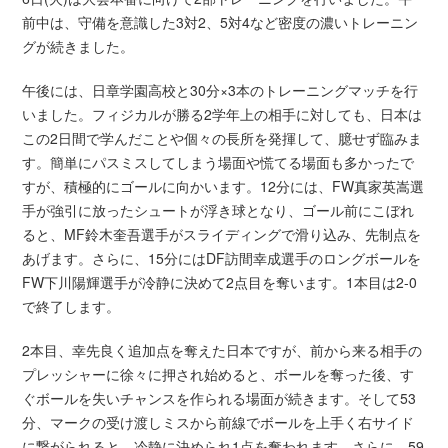
前中は、守備を意識した3対2、5対4など密度の濃いトレーニン
グが続きました。
午後には、日章学園高校と30分×3本のトレーニングマッチを行
いました。フィジカルが勝る2学年上の相手に対しても、日本は
この2日間で学んだことや個々の長所を発揮して、臆せず臨みま
す。簡単にパスミスしてしまう場面や慌てる場面も多かったで
すが、積極的にゴールに向かいます。12分には、FW真家英嵩選
手が強引に放ったシュートが浮き球となり、ゴール前にこぼれ
ると、MF鈴木奎吾選手がスライディングで滑り込み、先制点を
あげます。さらに、15分にはDF訪間幸成選手のロングボールを
FW下川陽輝選手が冷静に決めて2点目を奪います。1本目は2-0
で終了します。
2本目、幸先良く追加点を奪えた日本ですが、前から来る相手の
プレッシャーに徐々に押され始めると、ボールを奪った後、す
ぐボールを失いチャンスを作られる場面が続きます。そして53
分、マークの受け渡しミスから前線でボールを上手く右サイド
に繋がられると、冷静に決められ1点を奪われます。さらに、59