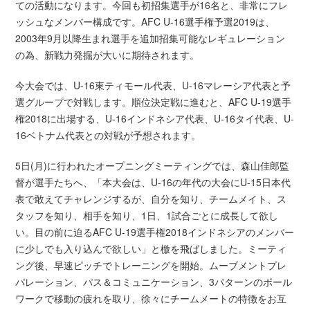
ての活動になります。今回も初招集選手が16名と、非常にフレ
ッシュなメンバー構成です。AFC U-16選手権予選2019は、
2003年9月以降生まれ選手を追加招集可能なレギュレーション
の為、新戦力発掘が大いに期待されます。
今大会では、U-16東ティモール代表、U-16マレーシア代表と予
選グループで対戦します。順位決定戦に進むと、AFC U-19選手
権2018に出場する、U-16インドネシア代表、U-16タイ代表、U-
16ベトナム代表との対戦が予想されます。
5日(月)に行われたオープニングミーティングでは、森山佳郎監
督が選手たちへ、「本大会は、U-16の年代の大会にU-15日本代
表で敢えてチャレンジするが、自分を知り、チームメイト、ス
タッフを知り、相手を知り、1日、1試合ごとに成長して欲し
い。目の前に迫るAFC U-19選手権2018インドネシアのメンバー
に少しでも入り込んで欲しい」と檄を飛ばしました。ミーティ
ング後、早速ピッチでトレーニングを開始。ムーブメントプレ
パレーション、パス＆コミュニケーション、3パターンのボール
ワークで移動の疲れを取り、徐々にチームメートの特徴をお互