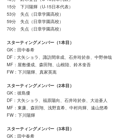
15分 下川陽輝（U-15日本代表）
53分 失点（日章学園高校）
59分 失点（日章学園高校）
70分 失点（日章学園高校）
スターティングメンバー（1本目）
GK：田中春希
DF：大矢ショラ、諏訪間幸成、石井玲於奈、中野伸哉
MF：屋敷優成、森田翔、山根陸、鈴木奎吾
FW：下川陽輝、真家英嵩
スターティングメンバー（2本目）
GK：彼島優
DF：大矢ショラ、福原陽向、石井玲於奈、大迫蒼人
MF：東廉、森田翔、浅野直希、中村尚輝、遠山悠希
FW：下川陽輝
スターティングメンバー（3本目）
GK：田中春希