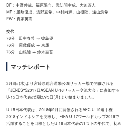
DF：中野伸哉、福原陽向、諏訪間幸成、大迫蒼人
MF：屋敷優成、浅野直希、中村尚輝、山根陸、遠山悠希
FW：真家英嵩
交代
76分 田中春希 → 彼島優
76分 屋敷優成 → 東廉
76分 山根陸 → 鈴木奎吾
マッチレポート
3月8日(木)より宮崎県総合運動公園サッカー場で開催される
「JENESYS2017日ASEAN U-16サッカー交流大会」に参加する
U-15日本代表の活動が5日(月)より始まりました。
U-15日本代表は、2018年9月に開催されるAFC U-19選手権
2018インドネシアを突破し、FIFA U-17ワールドカップ2019で
活躍することを目標としたU-16日本代表の1つ下の年代で、初め