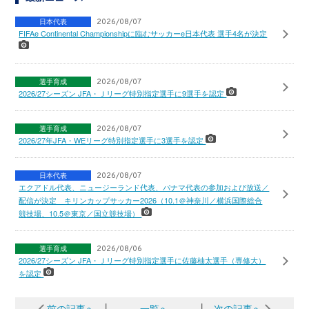
日本代表
2026/08/07
FIFAe Continental Championshipに臨むサッカーe日本代表 選手4名が決定
選手育成
2026/08/07
2026/27シーズン JFA・Ｊリーグ特別指定選手に9選手を認定
選手育成
2026/08/07
2026/27年JFA・WEリーグ特別指定選手に3選手を認定
日本代表
2026/08/07
エクアドル代表、ニュージーランド代表、パナマ代表の参加および放送／
配信が決定 キリンカップサッカー2026（10.1＠神奈川／横浜国際総合
競技場、10.5＠東京／国立競技場）
選手育成
2026/08/06
2026/27シーズン JFA・Ｊリーグ特別指定選手に佐藤柚太選手（専修大）
を認定
前の記事へ
│
一覧へ
│
次の記事へ