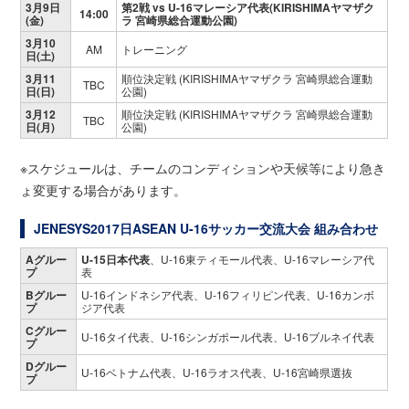
3月9日
第2戦 vs U-16マレーシア代表(
KIRISHIMAヤマザク
14:00
(金)
ラ 宮崎県総合運動公園
)
3月10
AM
トレーニング
日(土)
3月11
順位決定戦 (KIRISHIMAヤマザクラ 宮崎県総合運動
TBC
日(日)
公園)
3月12
順位決定戦 (KIRISHIMAヤマザクラ 宮崎県総合運動
TBC
日(月)
公園)
※スケジュールは、チームのコンディションや天候等により急き
ょ変更する場合があります。
JENESYS2017日ASEAN U-16サッカー交流大会 組み合わせ
Aグルー
U-15日本代表
、U-16東ティモール代表、U-16マレーシア代
プ
表
Bグルー
U-16インドネシア代表、U-16フィリピン代表、U-16カンボ
プ
ジア代表
Cグルー
U-16タイ代表、U-16シンガポール代表、U-16ブルネイ代表
プ
Dグルー
U-16ベトナム代表、U-16ラオス代表、U-16宮崎県選抜
プ