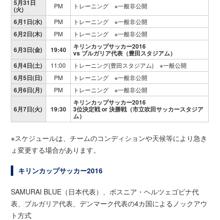
5月31日
PM
トレーニング ※一般非公開
(火)
6月1日(水)
PM
トレーニング ※一般非公開
6月2日(木)
PM
トレーニング ※一般非公開
キリンカップサッカー2016
6月3日(金)
19:40
vs ブルガリア代表（豊田スタジアム）
6月4日(土)
11:00
トレーニング(豊田スタジアム) ※一般公開
6月5日(日)
PM
トレーニング ※一般非公開
6月6日(月)
PM
トレーニング ※一般非公開
キリンカップサッカー2016
6月7日(火)
19:30
3位決定戦 or 決勝戦（市立吹田サッカースタジア
ム）
※スケジュールは、チームのコンディションや天候等により急き
ょ変更する場合があります。
キリンカップサッカー2016
SAMURAI BLUE（日本代表）、ボスニア・ヘルツェゴビナ代
表、ブルガリア代表、デンマーク代表の4カ国によるノックアウ
ト方式