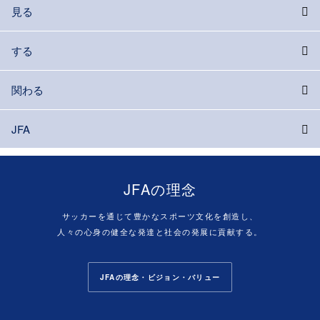
見る
する
関わる
JFA
JFAの理念
サッカーを通じて豊かなスポーツ文化を創造し、
人々の心身の健全な発達と社会の発展に貢献する。
JFAの理念・ビジョン・バリュー