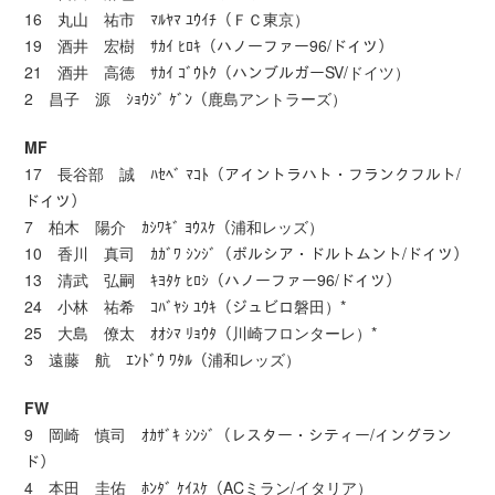
16 丸山 祐市 ﾏﾙﾔﾏ ﾕｳｲﾁ（ＦＣ東京）
19 酒井 宏樹 ｻｶｲ ﾋﾛｷ（ハノーファー96/ドイツ）
21 酒井 高徳 ｻｶｲ ｺﾞｳﾄｸ（ハンブルガーSV/ドイツ）
2 昌子 源 ｼｮｳｼﾞ ｹﾞﾝ（鹿島アントラーズ）
MF
17 長谷部 誠 ﾊｾﾍﾞ ﾏｺﾄ（アイントラハト・フランクフルト/
ドイツ）
7 柏木 陽介 ｶｼﾜｷﾞ ﾖｳｽｹ（浦和レッズ）
10 香川 真司 ｶｶﾞﾜ ｼﾝｼﾞ（ボルシア・ドルトムント/ドイツ）
13 清武 弘嗣 ｷﾖﾀｹ ﾋﾛｼ（ハノーファー96/ドイツ）
24 小林 祐希 ｺﾊﾞﾔｼ ﾕｳｷ（ジュビロ磐田）*
25 大島 僚太 ｵｵｼﾏ ﾘｮｳﾀ（川崎フロンターレ）*
3 遠藤 航 ｴﾝﾄﾞｳ ﾜﾀﾙ（浦和レッズ）
FW
9 岡崎 慎司 ｵｶｻﾞｷ ｼﾝｼﾞ（レスター・シティー/イングラン
ド）
4 本田 圭佑 ﾎﾝﾀﾞ ｹｲｽｹ（ACミラン/イタリア）