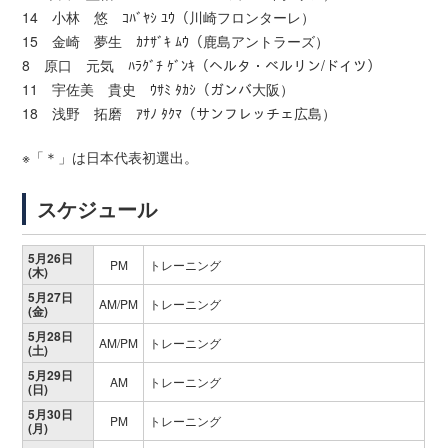
14 小林 悠 ｺﾊﾞﾔｼ ﾕｳ（川崎フロンターレ）
15 金崎 夢生 ｶﾅｻﾞｷ ﾑｳ（鹿島アントラーズ）
8 原口 元気 ﾊﾗｸﾞﾁ ｹﾞﾝｷ（ヘルタ・ベルリン/ドイツ）
11 宇佐美 貴史 ｳｻﾐ ﾀｶｼ（ガンバ大阪）
18 浅野 拓磨 ｱｻﾉ ﾀｸﾏ（サンフレッチェ広島）
※「＊」は日本代表初選出。
スケジュール
5月26日
PM
トレーニング
(木)
5月27日
AM/PM
トレーニング
(金)
5月28日
AM/PM
トレーニング
(土)
5月29日
AM
トレーニング
(日)
5月30日
PM
トレーニング
(月)