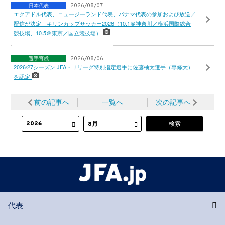
日本代表
2026/08/07
エクアドル代表、ニュージーランド代表、パナマ代表の参加および放送／
配信が決定 キリンカップサッカー2026（10.1＠神奈川／横浜国際総合
競技場、10.5＠東京／国立競技場）
選手育成
2026/08/06
2026/27シーズン JFA・Ｊリーグ特別指定選手に佐藤柚太選手（専修大）
を認定
前の記事へ
│
一覧へ
│
次の記事へ
代表