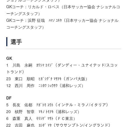
GKコーチ：リカルド・ロペス（日本サッカー協会 ナショナルコ
ーチングスタッフ）
GKコーチ：浜野 征哉 ﾊﾏﾉ ﾕｷﾔ（日本サッカー協会 ナショナル
コーチングスタッフ）
選手
GK
1 川島 永嗣 ｶﾜｼﾏ ｴｲｼﾞ（ダンディー・ユナイテッド/スコッ
トランド）
23 東口 順昭 ﾋｶﾞｼｸﾞﾁ ﾏｻｱｷ（ガンバ大阪）
12 西川 周作 ﾆｼｶﾜ ｼｭｳｻｸ（浦和レッズ）
DF
5 長友 佑都 ﾅｶﾞﾄﾓ ﾕｳﾄ（インテル・ミラノ/イタリア）
20 槙野 智章 ﾏｷﾉ ﾄﾓｱｷ（浦和レッズ）
6 森重 真人 ﾓﾘｼｹﾞ ﾏｻﾄ（ＦＣ東京）
22 吉田 麻也 ﾖｼﾀﾞ ﾏﾔ（サウサンプトン/イングランド）