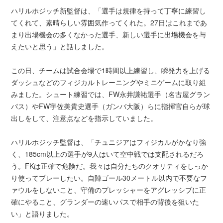
ハリルホジッチ新監督は、「選手は規律を持って丁寧に練習し
てくれて、素晴らしい雰囲気作ってくれた。27日はこれまであ
まり出場機会の多くなかった選手、新しい選手に出場機会を与
えたいと思う」と話しました。
この日、チームは試合会場で1時間以上練習し、瞬発力を上げる
ダッシュなどのフィジカルトレーニングやミニゲームに取り組
みました。シュート練習では、FW永井謙祐選手（名古屋グラン
パス）やFW宇佐美貴史選手（ガンバ大阪）らに指揮官自らが球
出しをして、注意点などを指示していました。
ハリルホジッチ監督は、「チュニジアはフィジカルがかなり強
く、185cm以上の選手が9人はいて空中戦では支配されるだろ
う。FKは正確で危険だ。我々は自分たちのクオリティをしっか
り使ってプレーしたい。自陣ゴール30メートル以内で不要なフ
ァウルをしないこと、守備のプレッシャーをアグレッシブに正
確にやること、グランダーの速いパスで相手の背後を狙いた
い」と語りました。