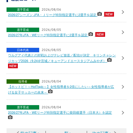
選手育成
2026/08/06
2026/27シーズン JFA・Ｊリーグ特別指定選手に2選手を認定
選手育成
2026/08/05
2026/27年JFA・WEリーグ特別指定選手に2選手を認定
日本代表
2026/08/05
ウルグアイ代表との対戦およびテレビ放送／配信が決定 キリンチャレン
ジカップ2026（9.24＠宮城／キューアンドエースタジアムみやぎ）
指導者
2026/08/04
【ホットピ！～HotTopic～】女性指導者を2倍にしたい～女性指導者が広
げる女子サッカーの未来～
選手育成
2026/08/04
2026/27年JFA・WEリーグ特別指定選手に柴田瞳選手（日本大）を認定
前の記事へ
│
一覧へ
│
次の記事へ