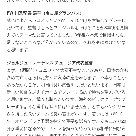
FW 川又堅碁 選手（名古屋グランパス）
試合に出たら点はとりたいので、それだけを意識してプレーし
たいです。監督はもっとフィジカルを上げることが3年後を見据
えてのテーマだと言っていました。3年後を本気で目指すなら、
足りないところなど分かっているので、それを身に着けたいな
と思います。
ジョルジュ・レーケンス チュニジア代表監督
まず、1週間前チュニジアで大変不幸なことがあり、日本の方も
含めて亡くなられた方々に哀悼の意を表します。不幸なことが
あったからこそ、明日は良い試合をしたいと思います。日本は
新しい監督を迎えてホームでプレーするので勝ちを望んでいる
と思いますが、我々も勝ちたいです。海外のビッグクラブでプ
レーするような選手は我々にはいませんが、とてもハングリー
さを持った良いチームで良い若手がいます。若手には（2016
年）オリンピック予選を控えて重要な試合です。立ち上がり20
分が重要になるので、ナイフを持って待っている相手に飛び込
むようなことはせず、集中力を切らさずにスピーディにプレー