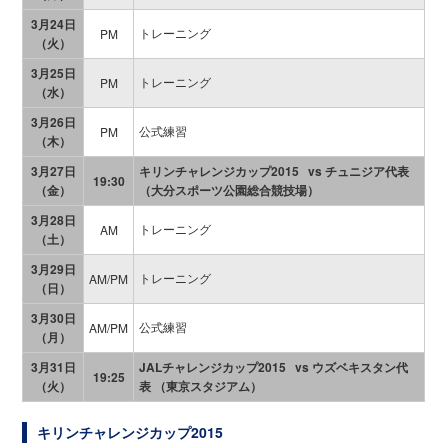
3月24日
トレーニング
PM
（火）
3月25日
トレーニング
PM
（水）
3月26日
公式練習
PM
（木）
3月27日
キリンチャレンジカップ2015 vs チュニジア代表
19:30
（金）
（大分スポーツ公園総合競技場）
3月28日
トレーニング
AM
（土）
3月29日
トレーニング
AM/PM
（日）
3月30日
公式練習
AM/PM
（月）
3月31日
JALチャレンジカップ2015 vs ウズベキスタン代
19:25
（火）
表 （東京スタジアム）
キリンチャレンジカップ2015