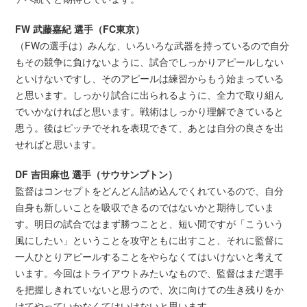
FW 武藤嘉紀 選手（FC東京）
（FWの選手は）みんな、いろいろな武器を持っているので自分
もその競争に負けないように、試合でしっかりアピールしない
といけないですし、そのアピールは練習からもう始まっている
と思います。しっかり試合に出られるように、全力で取り組ん
でいかなければと思います。戦術はしっかり理解できていると
思う。後はピッチでそれを表現できて、あとは自分の良さを出
せればと思います。
DF 吉田麻也 選手（サウサンプトン）
監督はコンセプトをどんどん詰め込んでくれているので、自分
自身も新しいことを吸収できるのではないかと期待していま
す。明日の試合ではまず勝つことと、短い間ですが「こういう
風にしたい」ということを攻守ともに出すこと、それに監督に
一人ひとりアピールすることをやらなくてはいけないと考えて
います。今回はトライアウトみたいなもので、監督はまだ選手
を把握しきれていないと思うので、次に向けての生き残りをか
けてやっていかなくてはいけないと思います。