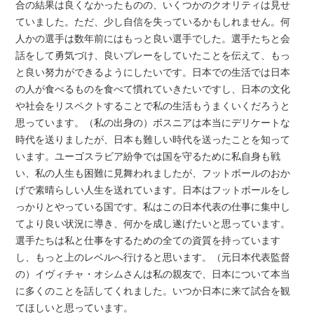
合の結果は良くなかったものの、いくつかのクオリティは見せ
ていました。ただ、少し自信を失っているかもしれません。何
人かの選手は数年前にはもっと良い選手でした。選手たちと会
話をして勇気づけ、良いプレーをしていたことを伝えて、もっ
と良い努力ができるようにしたいです。日本での生活では日本
の人が食べるものを食べて慣れていきたいですし、日本の文化
や社会をリスペクトすることで私の生活もうまくいくだろうと
思っています。（私の出身の）ボスニアは本当にデリケートな
時代を送りましたが、日本も難しい時代を送ったことを知って
います。ユーゴスラビア紛争では国を守るために私自身も戦
い、私の人生も困難に見舞われましたが、フットボールのおか
げで素晴らしい人生を送れています。日本はフットボールをし
っかりとやっている国です。私はこの日本代表の仕事に集中し
てより良い状況に導き、何かを成し遂げたいと思っています。
選手たちは私と仕事をするための全ての資質を持っています
し、もっと上のレベルへ行けると思います。（元日本代表監督
の）イヴィチャ・オシムさんは私の親友で、日本について本当
に多くのことを話してくれました。いつか日本に来て試合を観
てほしいと思っています。