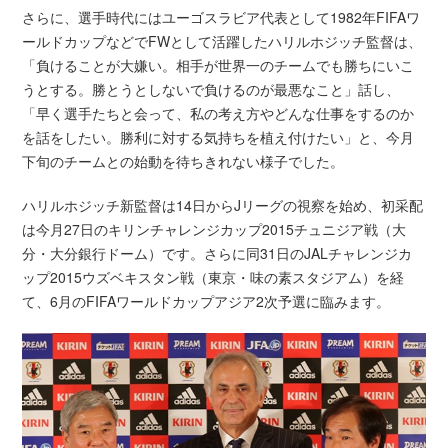
さらに、選手時代にはユーゴスラビア代表として1982年FIFAワ
ールドカップなどでFWとして活躍したハリルホジッチ監督は、
「負けることが大嫌い。相手が世界一のチームでも勝ちにいこ
うとする。勝とうとしないで負けるのが最悪なこと」話し、
「早く選手たちと会って、私の考え方やどんな仕事をするのか
を話をしたい。勝利に対する気持ちを植え付けたい」と、今月
下旬のチームとの始動を待ちきれない様子でした。
ハリルホジッチ新監督は14日からJリーグの視察を始め、初采配
は今月27日のキリンチャレンジカップ2015チュニジア戦（大
分・大分銀行ドーム）です。さらに同31日のJALチャレンジカ
ップ2015ウズベキスタン戦（東京・味の素スタジアム）を経
て、6月のFIFAワールドカップアジア2次予選に臨みます。