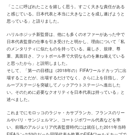
「ここに呼ばれたことを嬉しく思う。すごく大きな責任がある
と感じている。日本代表と本当に大きなことを成し遂げようと
思っている」と語りました。
ハリルホジッチ新監督は、他にも多くのオファーがあった中で
日本代表監督の仕事を引き受けたと明かし、理由について「私
のメンタリティに似たものを持っている。厳しさ、規律、尊
重、真面目さ、フットボール界で大切なものを兼ね備えている
と思ったから」と説明しました。
そして、「第一の目標は（2018年の）FIFAワールドカップに出
場することだが、出場するだけでなく、さらに上を目指し、グ
ループステージを突破してノックアウトステージへ進出した
い。そのために必要なクオリティを日本代表は持っている」と
述べました。
これまでにモロッコのラジャ・カサブランカ、フランスのリー
ルやパリ・サンジェルマン、コートジボワール代表などを率
い、前職のアルジェリア代表監督時代には就任した2011年当時
FIFAランク52位だった同国代表を昨夏のFIFAワールドカップで