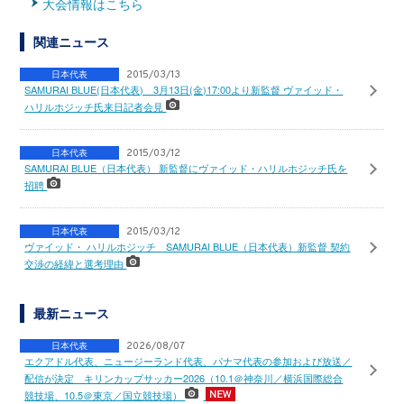
大会情報はこちら
関連ニュース
日本代表
2015/03/13
SAMURAI BLUE(日本代表) 3月13日(金)17:00より新監督 ヴァイッド・
ハリルホジッチ氏来日記者会見
日本代表
2015/03/12
SAMURAI BLUE（日本代表） 新監督にヴァイッド・ハリルホジッチ氏を
招聘
日本代表
2015/03/12
ヴァイッド・ ハリルホジッチ SAMURAI BLUE（日本代表）新監督 契約
交渉の経緯と選考理由
最新ニュース
日本代表
2026/08/07
エクアドル代表、ニュージーランド代表、パナマ代表の参加および放送／
配信が決定 キリンカップサッカー2026（10.1＠神奈川／横浜国際総合
競技場、10.5＠東京／国立競技場）