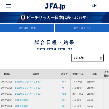
EN
ビーチサッカー日本代表
- 2014年 -
試合日程・結果
選手・スタッフ
試合日程・結果
FIXTURES & RESULTS
公式
開催日
試合名
スコア
対戦チーム
会場
記録
2014/07/25
BSWWムンディアリト2014
○5-4
アメリカ
Espinho
2014/07/26
BSWWムンディアリト2014
○5-1
ハンガリー
Espinho
2014/07/27
BSWWムンディアリト2014
●2-8
ポルトガル
Espinho
2014/08/01
国際親善試合
●3-4
ハンガリー
Siofok
2014/08/02
国際親善試合
○5-4
ハンガリー
Siofok