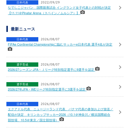
日本代表
2022/09/29
なでしこジャパン 国際親善試合 イングランド女子代表との対戦が決定
【11.11＠Pinatar Arena（スペイン／ムルシア）】
最新ニュース
日本代表
2026/08/07
FIFAe Continental Championshipに臨むサッカーe日本代表 選手4名が決定
選手育成
2026/08/07
2026/27シーズン JFA・Ｊリーグ特別指定選手に9選手を認定
選手育成
2026/08/07
2026/27年JFA・WEリーグ特別指定選手に3選手を認定
日本代表
2026/08/07
エクアドル代表、ニュージーランド代表、パナマ代表の参加および放送／
配信が決定 キリンカップサッカー2026（10.1＠神奈川／横浜国際総合
競技場、10.5＠東京／国立競技場）