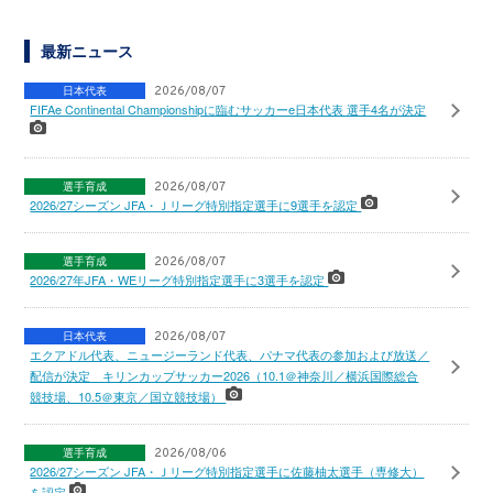
最新ニュース
日本代表
2026/08/07
FIFAe Continental Championshipに臨むサッカーe日本代表 選手4名が決定
選手育成
2026/08/07
2026/27シーズン JFA・Ｊリーグ特別指定選手に9選手を認定
選手育成
2026/08/07
2026/27年JFA・WEリーグ特別指定選手に3選手を認定
日本代表
2026/08/07
エクアドル代表、ニュージーランド代表、パナマ代表の参加および放送／
配信が決定 キリンカップサッカー2026（10.1＠神奈川／横浜国際総合
競技場、10.5＠東京／国立競技場）
選手育成
2026/08/06
2026/27シーズン JFA・Ｊリーグ特別指定選手に佐藤柚太選手（専修大）
を認定