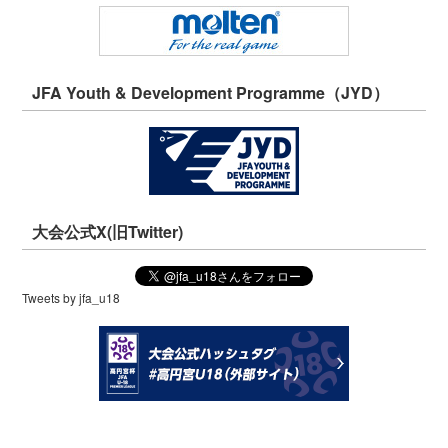
JFA Youth & Development Programme（JYD）
大会公式X(旧Twitter)
Tweets by jfa_u18