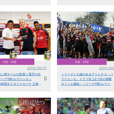
es da J.League YBC Levain
カーナ 王者決定戦 2019 KANAGAWA
da CONMEBOL Sul-Americana
大会・試合
大会・試合
2019/08/07
2019/08
見に両チームの監督と選手が出
Ｊリーグとも縁のあるアトレチコ・パ
リーグYBCルヴァンカッ
ラナエンセ。クラブ史上2つ目の国際
NMEBOLスダメリカーナ 王者決
タイトル挑戦～ＪリーグYBCルヴァン
19 KANAGAWA
カップ/CONMEBOLスダメリカーナ王
者決定戦～