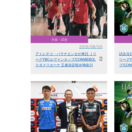
大会・試合
2019/08/05
アトレチコ・パラナエンセが来日 Ｊリ
試合当
ーグYBCルヴァンカップ/CONMEBOL
リーグ
スダメリカーナ 王者決定戦＠神奈川
プ/CO
定戦～