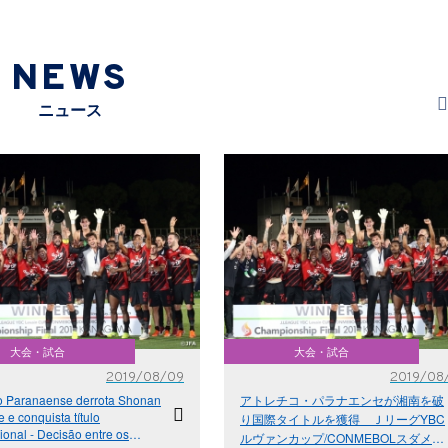
NEWS
ニュース
大会・試合
大会・試合
2019/08/09
2019/08
co Paranaense derrota Shonan
アトレチコ・パラナエンセが湘南を破
 e conquista título
り国際タイトルを獲得 ＪリーグYBC
ional - Decisão entre os
ルヴァンカップ/CONMEBOLスダメリ