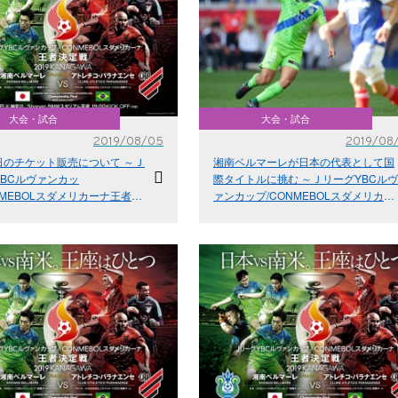
大会・試合
大会・試合
2019/08/05
2019/08
日のチケット販売について ～Ｊ
湘南ベルマーレが日本の代表として国
YBCルヴァンカッ
際タイトルに挑む ～ＪリーグYBCルヴ
NMEBOLスダメリカーナ王者決
ァンカップ/CONMEBOLスダメリカー
ナ王者決定戦～