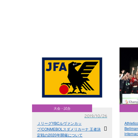
大会・試合
2019/10/26
ＪリーグYBCルヴァンカッ
Athleti
Bellmare
プ/CONMEBOLスダメリカーナ 王者決
internac
定戦の2020年開催について