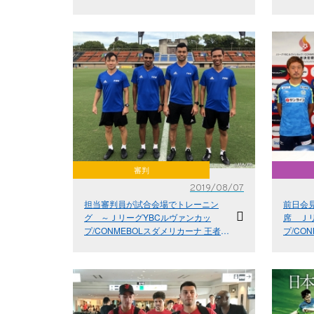
campeõ
Cup e 
審判
2019/08/07
担当審判員が試合会場でトレーニン
前日会
グ ～ＪリーグYBCルヴァンカッ
席 Ｊ
プ/CONMEBOLスダメリカーナ 王者決
プ/CO
定戦 2019 KANAGAWA～
定戦 20