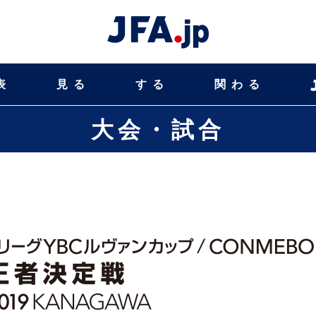
表
見る
する
関わる
大会・試合