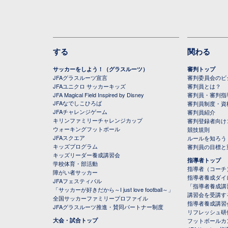
する
関わる
サッカーをしよう！（グラスルーツ）
審判トップ
JFAグラスルーツ宣言
審判委員会のビジ
JFAユニクロ サッカーキッズ
審判員とは？
JFA Magical Field Inspired by Disney
審判員・審判指
JFAなでしこひろば
審判員制度・資
JFAチャレンジゲーム
審判員紹介
キリンファミリーチャレンジカップ
審判登録者向け
ウォーキングフットボール
競技規則
JFAスクエア
ルールを知ろう
キッズプログラム
審判員の目標と
キッズリーダー養成講習会
指導者トップ
学校体育・部活動
指導者（コーチ
障がい者サッカー
指導者養成ダイ
JFAフェスティバル
「指導者養成講
「サッカーが好きだから～I just love football～」
講習会を受講す
全国サッカーファミリープロファイル
指導者養成講習
JFAグラスルーツ推進・賛同パートナー制度
リフレッシュ研
大会・試合トップ
フットボールカ