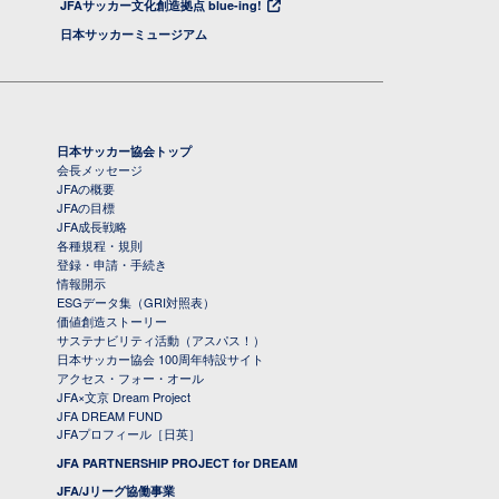
JFAサッカー文化創造拠点 blue-ing!
日本サッカーミュージアム
日本サッカー協会トップ
会長メッセージ
JFAの概要
JFAの目標
JFA成長戦略
各種規程・規則
登録・申請・手続き
情報開示
ESGデータ集（GRI対照表）
価値創造ストーリー
サステナビリティ活動（アスパス！）
日本サッカー協会 100周年特設サイト
アクセス・フォー・オール
JFA×文京 Dream Project
JFA DREAM FUND
JFAプロフィール［日英］
JFA PARTNERSHIP PROJECT for DREAM
JFA/Jリーグ協働事業