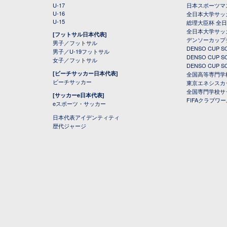
U-17
日本スポーツマ
U-16
全日本大学サッ
U-15
総理大臣杯 全
全日本大学サッ
[フットサル日本代表]
デンソーカップ
男子／フットサル
DENSO CUP
男子／U-19フットサル
DENSO CUP
女子／フットサル
DENSO CUP
[ビーチサッカー日本代表]
全国高等専門学
ビーチサッカー
東京エネシスカ
全国専門学校サ
[サッカーe日本代表]
FIFAクラブワ
eスポーツ・サッカー
日本代表アイデンティティ
歴代ジャージ