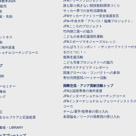
教本2024
誰も取り残さない競技観戦環境づくり
 販売
サッカー界での女性活躍推進
史
JFAサッカーファミリー安全保護宣言
級・失効
JFA×中央大学「アスパス！協働プロジェクト」
JFAこころのプロジェクト
竹内悌三賞への協力
こどもの未来応援国民運動
ットネス
JFAスポーツマネジャーズカレッジ
動
がんばろうニッポン！ ～サッカーファミリーの
の海外派遣
をひとつに！～
ナショナルコーチングコース
復興支援活動
こども宅食プロジェクトへの協力
プ
JFAサステナビリティレポート
（PDFファイル）
国連グローバル・コンパクトへの参加
補給
寄付月間賛同パートナー活動
国際交流・アジア貢献活動トップ
ーセミナー
JFA公認指導者の海外派遣
研修会
JFAインターナショナルコーチングコース
ング
JFAインターナショナル レフェリーインストラ
コース
チーム/選手/指導者の受け入れ
応
各国協会／リーグの視察団の受け入れ
るセルフケアと応急処置
籍・LIBRARY
ェアプレートップ