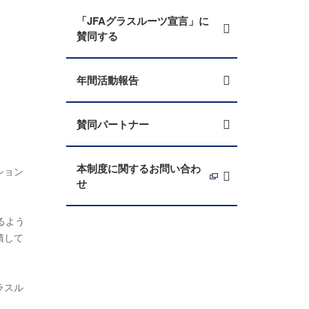
「JFAグラスルーツ宣言」に
賛同する
年間活動報告
賛同パートナー
本制度に関するお問い合わ
ション
せ
るよう
積して
ラスル