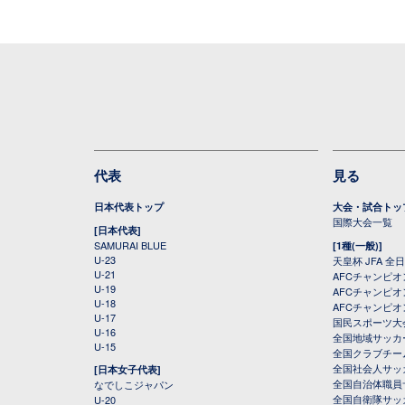
代表
見る
日本代表トップ
大会・試合トッ
国際大会一覧
[日本代表]
SAMURAI BLUE
[1種(一般)]
U-23
天皇杯 JFA 
U-21
AFCチャンピ
U-19
AFCチャンピオン
U-18
AFCチャンピオ
U-17
国民スポーツ大
U-16
全国地域サッカ
U-15
全国クラブチー
全国社会人サッ
[日本女子代表]
全国自治体職員
なでしこジャパン
全国自衛隊サッ
U-20