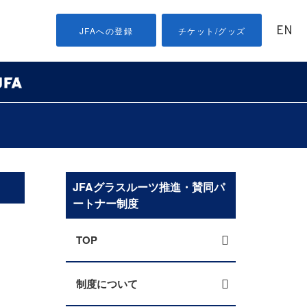
EN
JFAへの登録
チケット/グッズ
JFAグラスルーツ推進・賛同パ
ートナー制度
TOP
制度について