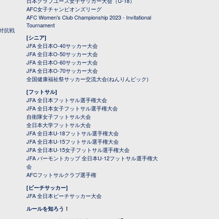
日本クラブユース女子サッカー大会（U-18）
AFC女子チャンピオンズリーグ
AFC Women's Club Championship 2023 - Invitational
Tournament
対抗戦
[シニア]
JFA 全日本O-40サッカー大会
JFA 全日本O-50サッカー大会
JFA 全日本O-60サッカー大会
JFA 全日本O-70サッカー大会
全国健康福祉祭サッカー交流大会(ねんりんピック)
[フットサル]
JFA 全日本フットサル選手権大会
JFA 全日本女子フットサル選手権大会
自衛隊女子フットサル大会
全日本大学フットサル大会
JFA 全日本U-18フットサル選手権大会
JFA 全日本U-15フットサル選手権大会
JFA 全日本U-15女子フットサル選手権大会
JFA バーモントカップ 全日本U-12フットサル選手権大
会
AFCフットサルクラブ選手権
[ビーチサッカー]
JFA 全日本ビーチサッカー大会
ルールを知ろう！