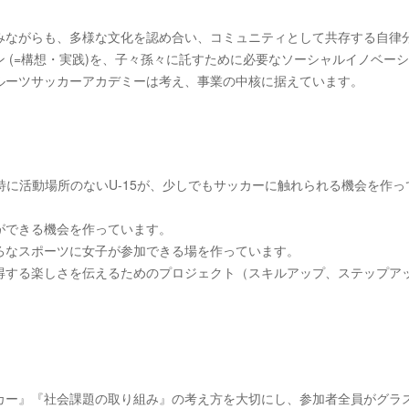
みながらも、多様な文化を認め合い、コミュニティとして共存する自律
 (=構想・実践)を、子々孫々に託すために必要なソーシャルイノベー
ルーツサッカーアカデミーは考え、事業の中核に据えています。
）。特に活動場所のないU-15が、少しでもサッカーに触れられる機会を作っ
ができる機会を作っています。
ろなスポーツに女子が参加できる場を作っています。
得する楽しさを伝えるためのプロジェクト（スキルアップ、ステップア
カー』『社会課題の取り組み』の考え方を大切にし、参加者全員がグラ