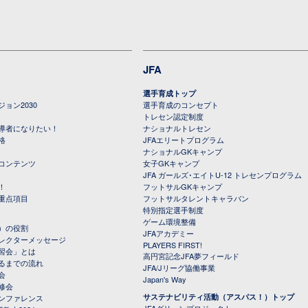
JFA
選手育成トップ
ョン2030
選手育成のコンセプト
トレセン認定制度
導者になりたい！
ナショナルトレセン
格
JFAエリートプログラム
ナショナルGKキャンプ
コンテンツ
女子GKキャンプ
JFA ガールズ･エイトU-12 トレセンプログラム
！
フットサルGKキャンプ
重点項目
フットサルタレントキャラバン
特別指定選手制度
ゲーム環境整備
）の役割
JFAアカデミー
レクターメッセージ
PLAYERS FIRST!
習会」とは
高円宮記念JFA夢フィールド
るまでの流れ
JFA/Jリーグ協働事業
会
Japan's Way
修会
サステナビリティ活動（アスパス！）トップ
ンファレンス
JFAグリーンプロジェクト