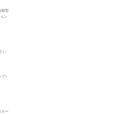
分散型
ション
てい
ップ）
スルー