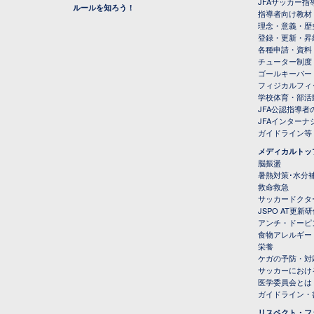
JFAサッカー指導
ルールを知ろう！
指導者向け教材
理念・意義・歴
登録・更新・昇
各種申請・資料
チューター制度
ゴールキーパー
フィジカルフィ
学校体育・部活
JFA公認指導者
JFAインター
ガイドライン等
メディカルトッ
脳振盪
暑熱対策･水分
救命救急
サッカードクタ
JSPO AT更新
アンチ・ドーピ
食物アレルギー
栄養
ケガの予防・対
サッカーにおけ
医学委員会とは
ガイドライン・書
リスペクト・フ