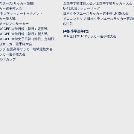
スターズ(サッカー競技)
全国中学校体育大会／全国中学校サッカー大会
カー選手権大会
U-13地域サッカーリーグ
日本大学サッカートーナメント
日本クラブユースサッカー選手権(U-15)大会
カー新人戦
メニコンカップ 日本クラブユースサッカー東西
チャレンジサッカー
(U-15)
 SOCCER 大学日韓（韓日）定期戦
[4種(小学生年代)]
 SOCCER 大学日韓（韓日）新人戦
JFA 全日本U-12サッカー選手権大会
 SOCCER 大学女子日韓（韓日）定期戦
校サッカー選手権大会
ップ 全国高専サッカー地域選抜大会
ッカー選手権大会
ールドカップ