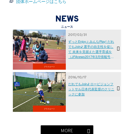
団体ホームページはこちら
NEWS
ニュース
2017/03/31
ずっとEnjoy♫ みんなPlay! だれ
でもJoin♪ 選手の自主性を促し
て 未来を見据えた選手育成を
（JFAnews2017年3月情報号よ
り転載）
グラスルーツ
2016/10/17
だれでもJoin♪ ロービジョンフ
ットサル日本代表監督のクリニ
ックに参加
グラスルーツ
MORE