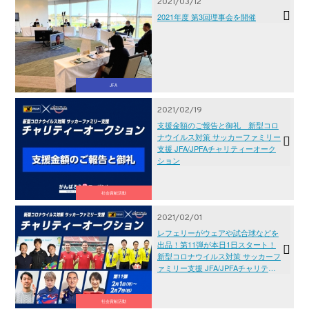
2021/03/12
2021年度 第3回理事会を開催
JFA
2021/02/19
支援金額のご報告と御礼 新型コロ
ナウイルス対策 サッカーファミリー
支援 JFA/JPFAチャリティーオーク
ション
社会貢献活動
2021/02/01
レフェリーがウェアや試合球などを
出品！第11弾が本日1日スタート！
新型コロナウイルス対策 サッカーフ
ァミリー支援 JFA/JPFAチャリティ
ーオークション
社会貢献活動