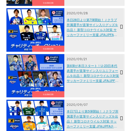
社会貢献活動
2020/09/28
本日28日より第7弾開始！Ｊクラブ
所属選手が直筆サイン入りグッズを
出品！ 新型コロナウイルス対策 サ
ッカーファミリー支援 JFA/JPFAチ
ャリティーオークション
社会貢献活動
2020/09/21
第6弾が本日スタート！U-23日本代
表選手が直筆サイン入りユニフォー
ムを出品！ 新型コロナウイルス対策
サッカーファミリー支援 JFA/JPFA
チャリティーオークション
社会貢献活動
2020/09/07
本日7日より第5弾開始！Ｊクラブ所
属選手が直筆サイン入りグッズを出
品！ 新型コロナウイルス対策 サッ
カーファミリー支援 JFA/JPFAチャ