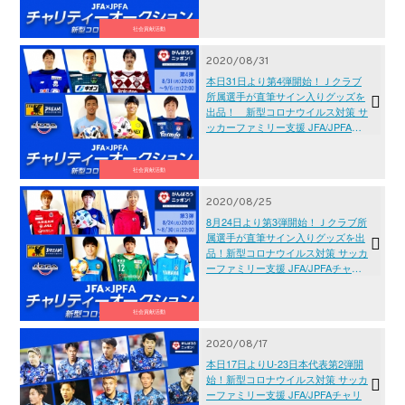
リティーオークション
社会貢献活動
2020/08/31
本日31日より第4弾開始！Ｊクラブ
所属選手が直筆サイン入りグッズを
出品！ 新型コロナウイルス対策 サ
ッカーファミリー支援 JFA/JPFAチ
ャリティーオークション
社会貢献活動
2020/08/25
8月24日より第3弾開始！Ｊクラブ所
属選手が直筆サイン入りグッズを出
品！新型コロナウイルス対策 サッカ
ーファミリー支援 JFA/JPFAチャリ
ティーオークション
社会貢献活動
2020/08/17
本日17日よりU-23日本代表第2弾開
始！新型コロナウイルス対策 サッカ
ーファミリー支援 JFA/JPFAチャリ