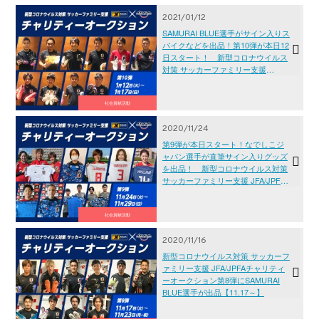
2021/01/12
SAMURAI BLUE選手がサイン入りス
パイクなどを出品！第10弾が本日12
日スタート！ 新型コロナウイルス
対策 サッカーファミリー支援
JFA/JPFAチャリティーオークション
社会貢献活動
2020/11/24
第9弾が本日スタート！なでしこジ
ャパン選手が直筆サイン入りグッズ
を出品！ 新型コロナウイルス対策
サッカーファミリー支援 JFA/JPFA
チャリティーオークション
社会貢献活動
2020/11/16
新型コロナウイルス対策 サッカーフ
ァミリー支援 JFA/JPFAチャリティ
ーオークション第8弾にSAMURAI
BLUE選手が出品【11.17～】