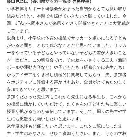
藤田克己氏（香川県サッカー協会 専務理事）
小学校体育サポート研修会が始まった当初からとても良い取り
組みだと思い、本県でも拡げていきたいと願っていました。今
回、JFAから岡本さんが来県くださり開催できたことに大変感謝
しています。
以前より、小学校の体育の授業でサッカーを嫌いになる子ども
がいると聞き、ともて残念なことだと思っていました。サッカ
ーをやっている子どもとやっていない子どもの差が大きいこと
が一因だと。この研修会では、その差を小さくする工夫（新聞
ボールや運動内容など）や子どもたち（研修会では先生たち）
からアイデアを引き出し積極的に関与してもらう工夫、参加者
をポジティブに評価する声かけもあり、全員がとてもたのしく
参加できていたと思います。
参加くださった先生方もこれから先生になる学生も、これから
の授業に活かしていただけて、たくさんの子どもたちに楽しい
授業が拡がるものと確信しています。そして、周りの先生や学
生にも拡散をお願いしたいと思います。
来年度以降も開催したいと思います。これをご覧になった先
生・学生のみなさん、ぜひご参加ください。また、うちの学校