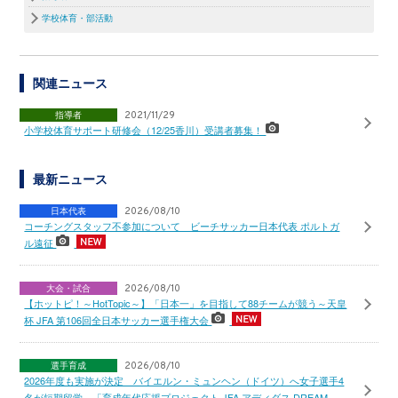
学校体育・部活動
関連ニュース
指導者
2021/11/29
小学校体育サポート研修会（12/25香川）受講者募集！
最新ニュース
日本代表
2026/08/10
コーチングスタッフ不参加について ビーチサッカー日本代表 ポルトガ
ル遠征
大会・試合
2026/08/10
【ホットピ！～HotTopic～】「日本一」を目指して88チームが競う～天皇
杯 JFA 第106回全日本サッカー選手権大会
選手育成
2026/08/10
2026年度も実施が決定 バイエルン・ミュンヘン（ドイツ）へ女子選手4
名が短期留学 「育成年代応援プロジェクト JFA アディダス DREAM