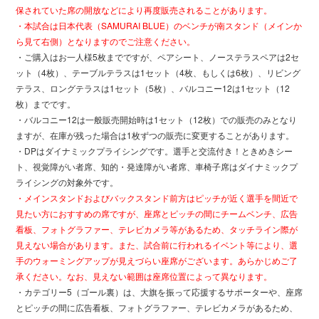
保されていた席の開放などにより再度販売されることがあります。
・本試合は日本代表（SAMURAI BLUE）のベンチが南スタンド（メインか
ら見て右側）となりますのでご注意ください。
・ご購入はお一人様5枚までですが、ペアシート、ノーステラスペアは2セ
ット（4枚）、テーブルテラスは1セット（4枚、もしくは6枚）、リビング
テラス、ロングテラスは1セット（5枚）、バルコニー12は1セット（12
枚）までです。
・バルコニー12は一般販売開始時は1セット（12枚）での販売のみとなり
ますが、在庫が残った場合は1枚ずつの販売に変更することがあります。
・DPはダイナミックプライシングです。選手と交流付き！ときめきシー
ト、視覚障がい者席、知的・発達障がい者席、車椅子席はダイナミックプ
ライシングの対象外です。
・メインスタンドおよびバックスタンド前方はピッチが近く選手を間近で
見たい方におすすめの席ですが、座席とピッチの間にチームベンチ、広告
看板、フォトグラファー、テレビカメラ等があるため、タッチライン際が
見えない場合があります。また、試合前に行われるイベント等により、選
手のウォーミングアップが見えづらい座席がございます。あらかじめご了
承ください。なお、見えない範囲は座席位置によって異なります。
・カテゴリー5（ゴール裏）は、大旗を振って応援するサポーターや、座席
とピッチの間に広告看板、フォトグラファー、テレビカメラがあるため、