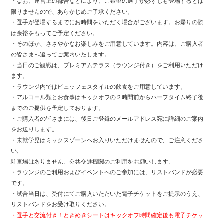
・なお、運営上の都合などにより、ご希望の選手が必ずしも登場するとは
限りませんので、あらかじめご了承ください。
・選手が登場するまでにお時間をいただく場合がございます。お帰りの際
は余裕をもってご予定ください。
・そのほか、ささやかなお楽しみをご用意しています。内容は、ご購入者
の皆さまへ追ってご案内いたします。
・当日のご観戦は、プレミアムテラス（ラウンジ付き）をご利用いただけ
ます。
・ラウンジ内ではビュッフェスタイルの飲食をご用意しています。
・アルコール類とお食事はキックオフの２時間前からハーフタイム終了後
までのご提供を予定しております。
・ご購入者の皆さまには、後日ご登録のメールアドレス宛に詳細のご案内
をお送りします。
・未就学児はミックスゾーンへお入りいただけませんので、ご注意くださ
い。
駐車場はありません。公共交通機関のご利用をお願いします。
・ラウンジのご利用およびイベントへのご参加には、リストバンドが必要
です。
・試合当日は、受付にてご購入いただいた電子チケットをご提示のうえ、
リストバンドをお受け取りください。
・選手と交流付き！ときめきシートはキックオフ時間確定後も電子チケッ