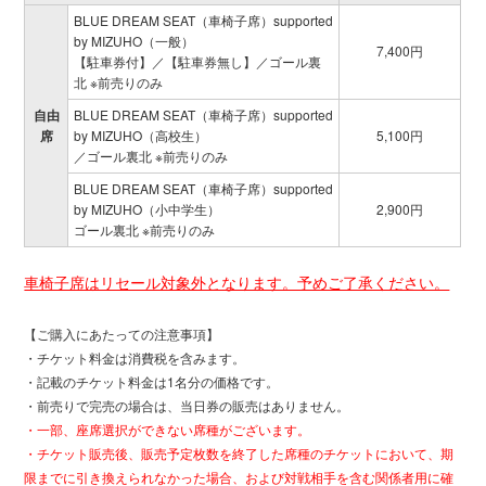
BLUE DREAM SEAT（車椅子席）supported
by MIZUHO（一般）
7,400円
【駐車券付】／【駐車券無し】／ゴール裏
北 ※前売りのみ
自由
BLUE DREAM SEAT（車椅子席）supported
席
by MIZUHO（高校生）
5,100円
／ゴール裏北 ※前売りのみ
BLUE DREAM SEAT（車椅子席）supported
by MIZUHO（小中学生）
2,900円
ゴール裏北 ※前売りのみ
車椅子席はリセール対象外となります。予めご了承ください。
【ご購入にあたっての注意事項】
・チケット料金は消費税を含みます。
・記載のチケット料金は1名分の価格です。
・前売りで完売の場合は、当日券の販売はありません。
・一部、座席選択ができない席種がございます。
・チケット販売後、販売予定枚数を終了した席種のチケットにおいて、期
限までに引き換えられなかった場合、および対戦相手を含む関係者用に確