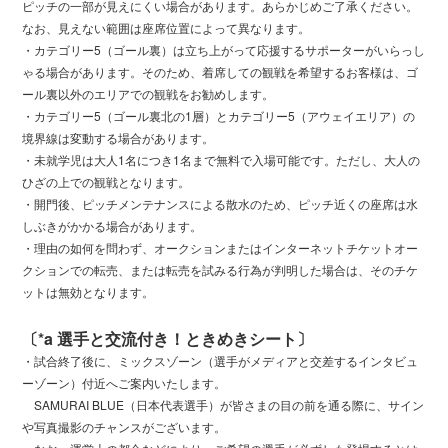
ピッチの一部が見えにくい場合があります。あらかじめご了承ください。
なお、見えない範囲は座席位置によって異なります。
・カテゴリー5（ゴール裏）は立ち上がって応援するサポーターがいらっし
ゃる場合があります。そのため、着席しての観戦を希望するお客様は、ゴ
ール裏以外のエリアでの観戦をお勧めします。
・カテゴリー5（ゴール裏北の1層）とカテゴリー5（アウェイエリア）の
境界線は変動する場合があります。
・未就学児は大人1名につき1名まで無料で入場可能です。ただし、大人の
ひざの上での観戦となります。
・開門後、ピッチメンテナンスによる散水のため、ピッチ近くの座席は水
しぶきがかかる場合があります。
・理由の如何を問わず、オークションまたはインターネットチケットオー
クションでの転売、または転売を試みる行為が判明した場合は、そのチケ
ットは無効となります。
〔*a 選手と交流付き！ときめきシート〕
・試合終了後に、ミックスゾーン（選手がメディアと交差するインタビュ
ーゾーン）付近へご案内いたします。
SAMURAI BLUE（日本代表選手）が皆さまの目の前を通る際に、サイン
や写真撮影のチャンスがございます。