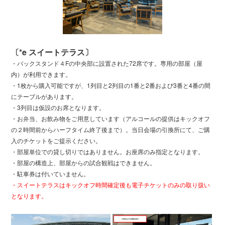
〔*e スイートテラス〕
・バックスタンド４Fの中央部に設置された72席です。専用の部屋（屋
内）が利用できます。
・1枚から購入可能ですが、1列目と2列目の1番と2番および3番と4番の間
にテーブルがあります。
・3列目は仮設のお席となります。
・お弁当、お飲み物をご用意しています（アルコールの提供はキックオフ
の２時間前からハーフタイム終了後まで）。当日会場の引換所にて、ご購
入のチケットをご提示ください。
・部屋単位での貸し切りではありません。お座席のみ指定となります。
・部屋の構造上、部屋からの試合観戦はできません。
・駐車券は付いていません。
・スイートテラスはキックオフ時間確定後も電子チケットのみの取り扱い
となります。