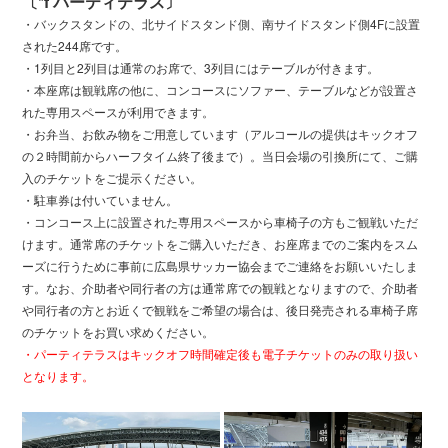
〔*f パーティテラス〕
・バックスタンドの、北サイドスタンド側、南サイドスタンド側4Fに設置
された244席です。
・1列目と2列目は通常のお席で、3列目にはテーブルが付きます。
・本座席は観戦席の他に、コンコースにソファー、テーブルなどが設置さ
れた専用スペースが利用できます。
・お弁当、お飲み物をご用意しています（アルコールの提供はキックオフ
の２時間前からハーフタイム終了後まで）。当日会場の引換所にて、ご購
入のチケットをご提示ください。
・駐車券は付いていません。
・コンコース上に設置された専用スペースから車椅子の方もご観戦いただ
けます。通常席のチケットをご購入いただき、お座席までのご案内をスム
ーズに行うために事前に広島県サッカー協会までご連絡をお願いいたしま
す。なお、介助者や同行者の方は通常席での観戦となりますので、介助者
や同行者の方とお近くで観戦をご希望の場合は、後日発売される車椅子席
のチケットをお買い求めください。
・パーティテラスはキックオフ時間確定後も電子チケットのみの取り扱い
となります。