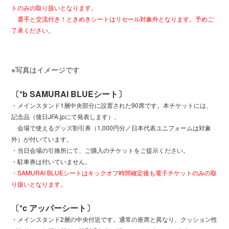
トのみの取り扱いとなります。
選手と交流付き！ときめきシートはリセール対象外となります。予めご
了承ください。
※写真はイメージです
〔*b SAMURAI BLUEシート〕
・メインスタンド1層中央部分に設置された90席です。本チケットには、
記念品（後日JFA.jpにて発表します）、
会場で使えるグッズ割引券（1,000円分／日本代表ユニフォームは対象
外）が付いています。
・当日会場の引換所にて、ご購入のチケットをご提示ください。
・駐車券は付いていません。
・SAMURAI BLUEシートはキックオフ時間確定後も電子チケットのみの取
り扱いとなります。
〔*c アッパーシート〕
・メインスタンド2層の中央付近です。通常の座席と異なり、クッション性