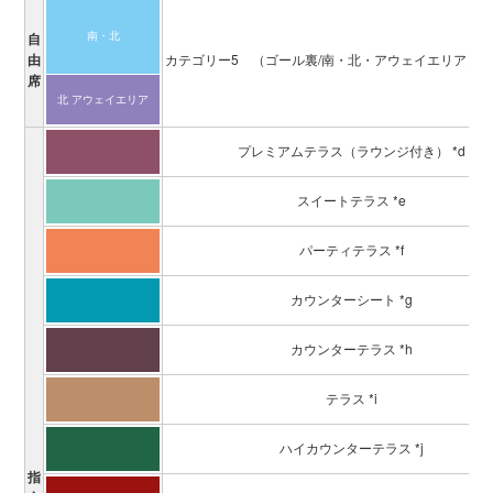
南・北
自
由
カテゴリー5
（ゴール裏/南・北・アウェイエリア）
席
北 アウェイ
エリア
プレミアムテラス（ラウンジ付き） *d
スイートテラス *e
パーティテラス *f
カウンターシート *g
カウンターテラス *h
テラス *i
ハイカウンターテラス *j
指