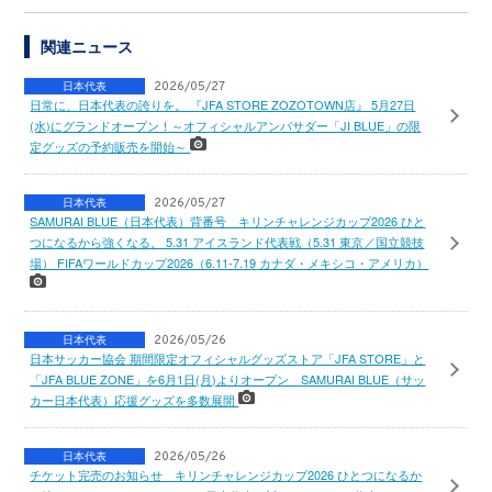
関連ニュース
日本代表
2026/05/27
日常に、日本代表の誇りを。 『JFA STORE ZOZOTOWN店』 5月27日
(水)にグランドオープン！～オフィシャルアンバサダー「JI BLUE」の限
定グッズの予約販売を開始～
日本代表
2026/05/27
SAMURAI BLUE（日本代表）背番号 キリンチャレンジカップ2026 ひと
つになるから強くなる。 5.31 アイスランド代表戦（5.31 東京／国立競技
場） FIFAワールドカップ2026（6.11-7.19 カナダ・メキシコ・アメリカ）
日本代表
2026/05/26
日本サッカー協会 期間限定オフィシャルグッズストア「JFA STORE」と
「JFA BLUE ZONE」を6月1日(月)よりオープン SAMURAI BLUE（サッ
カー日本代表）応援グッズを多数展開
日本代表
2026/05/26
チケット完売のお知らせ キリンチャレンジカップ2026 ひとつになるか