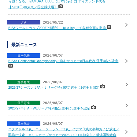
ら強くなる。 SAMURAI BLUE（日本代表）対 アイスランド代表
【5.31(日)＠東京／国立競技場】
JFA
2026/05/22
FIFAワールドカップ2026™期間中、blue-ing!にて各種企画を実施
最新ニュース
日本代表
2026/08/07
FIFAe Continental Championshipに臨むサッカーe日本代表 選手4名が決定
選手育成
2026/08/07
2026/27シーズン JFA・Ｊリーグ特別指定選手に9選手を認定
選手育成
2026/08/07
2026/27年JFA・WEリーグ特別指定選手に3選手を認定
日本代表
2026/08/07
エクアドル代表、ニュージーランド代表、パナマ代表の参加および放送／
配信が決定 キリンカップサッカー2026（10.1＠神奈川／横浜国際総合