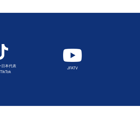
ー日本代表
JFATV
TikTok
（別ウィンドウで開く）
ィンドウで開く）