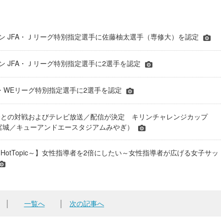
シーズン JFA・Ｊリーグ特別指定選手に佐藤柚太選手（専修大）を認定
ーズン JFA・Ｊリーグ特別指定選手に2選手を認定
JFA・WEリーグ特別指定選手に2選手を認定
表との対戦およびテレビ放送／配信が決定 キリンチャレンジカップ
24＠宮城／キューアンドエースタジアムみやぎ）
HotTopic～】女性指導者を2倍にしたい～女性指導者が広げる女子サッ
│
一覧へ
│
次の記事へ