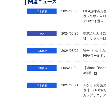
関連ニュース
2024/03/30
FIFA規律委員
日本代表
表（平壌）～F
ア2027予選～
2024/03/28
株式会社みず
JFA
賛・サッカー
2024/03/22
試合中止のお知ら
日本代表
FIFAワール
2024/03/22
【Match Re
日本代表
3連勝
2024/03/21
チケット完売の
日本代表
表【3/21(木
カップサウジア