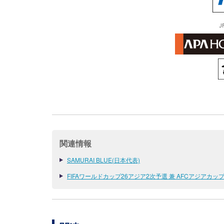
J
関連情報
SAMURAI BLUE(日本代表)
FIFAワールドカップ26アジア2次予選 兼 AFCアジアカップサ