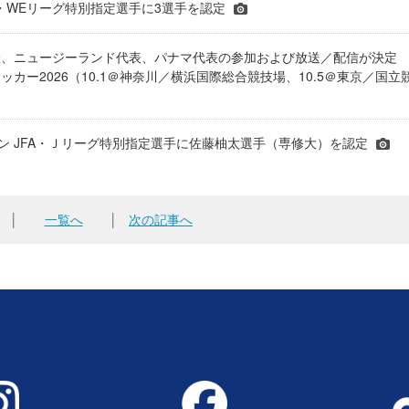
JFA・WEリーグ特別指定選手に3選手を認定
表、ニュージーランド代表、パナマ代表の参加および放送／配信が決
ッカー2026（10.1＠神奈川／横浜国際総合競技場、10.5＠東京／国立
シーズン JFA・Ｊリーグ特別指定選手に佐藤柚太選手（専修大）を認定
│
一覧へ
│
次の記事へ