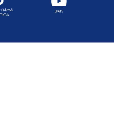
ー日本代表
JFATV
TikTok
（別ウィンドウで開く）
ィンドウで開く）