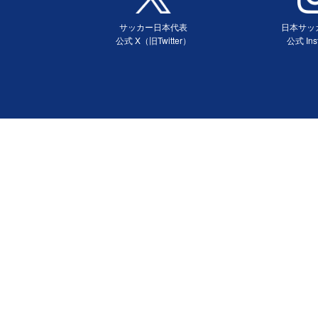
サッカー日本代表
日本サッ
公式 X（旧Twitter）
公式 Ins
（別ウィンドウで開く）
（別ウィ