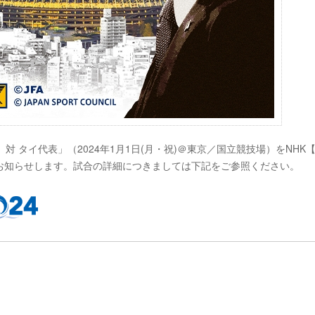
（日本代表）対 タイ代表」（2024年1月1日(月・祝)＠東京／国立競技場）をNHK
お知らせします。試合の詳細につきましては下記をご参照ください。