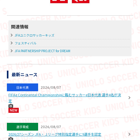
関連情報
JFAユニクロサッカーキッズ
フェスティバル
JFA PARTNERSHIP PROJECT for DREAM
最新ニュース
日本代表
2026/08/07
FIFAe Continental Championshipに臨むサッカーe日本代表 選手4名が決
定
選手育成
2026/08/07
2026/27シーズン JFA・Ｊリーグ特別指定選手に9選手を認定