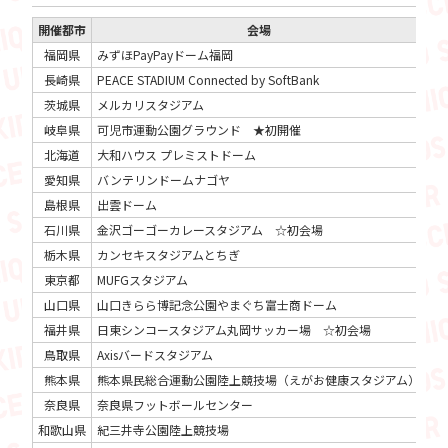
開催都市
会場
福岡県
みずほPayPayドーム福岡
20
長崎県
PEACE STADIUM Connected by SoftBank
20
茨城県
メルカリスタジアム
20
岐阜県
可児市運動公園グラウンド ★初開催
20
北海道
大和ハウス プレミストドーム
20
愛知県
バンテリンドームナゴヤ
20
島根県
出雲ドーム
20
石川県
金沢ゴーゴーカレースタジアム ☆初会場
20
栃木県
カンセキスタジアムとちぎ
20
東京都
MUFGスタジアム
20
山口県
山口きらら博記念公園やまぐち富士商ドーム
20
福井県
日東シンコースタジアム丸岡サッカー場 ☆初会場
20
鳥取県
Axisバードスタジアム
20
熊本県
熊本県民総合運動公園陸上競技場（えがお健康スタジアム）
20
奈良県
奈良県フットボールセンター
20
和歌山県
紀三井寺公園陸上競技場
20