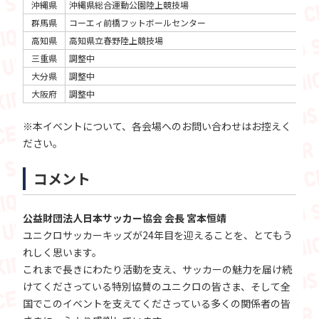
沖縄県
沖縄県総合運動公園陸上競技場
20
群馬県
コーエィ前橋フットボールセンター
20
高知県
高知県立春野陸上競技場
20
三重県
調整中
調
大分県
調整中
調
大阪府
調整中
調
※本イベントについて、各会場へのお問い合わせはお控えく
ださい。
コメント
公益財団法人日本サッカー協会 会長 宮本恒靖
ユニクロサッカーキッズが24年目を迎えることを、とてもう
れしく思います。
これまで長きにわたり活動を支え、サッカーの魅力を届け続
けてくださっている特別協賛のユニクロの皆さま、そして全
国でこのイベントを支えてくださっている多くの関係者の皆