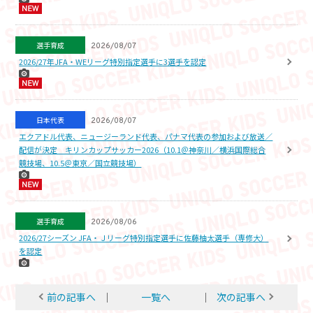
選手育成
2026/08/07
2026/27年JFA・WEリーグ特別指定選手に3選手を認定
日本代表
2026/08/07
エクアドル代表、ニュージーランド代表、パナマ代表の参加および放送／
配信が決定 キリンカップサッカー2026（10.1＠神奈川／横浜国際総合
競技場、10.5＠東京／国立競技場）
選手育成
2026/08/06
2026/27シーズン JFA・Ｊリーグ特別指定選手に佐藤柚太選手（専修大）
を認定
前の記事へ
│
一覧へ
│
次の記事へ