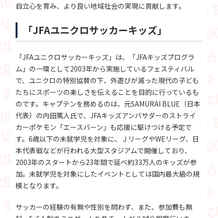
自立心を育み、より良い地域社会の実現に貢献します。
「JFAユニクロサッカーキッズ」
「JFAユニクロサッカーキッズ」は、「JFAキッズプログラ
ム」の一環として2003年から実施しているフェスティバル
で、ユニクロの特別協賛の下、外遊びが減った現代の子ども
たちにスポーツの楽しさを伝えることを目的に行っているも
のです。キャプテンを務めるのは、元SAMURAI BLUE（日本
代表）の内田篤人氏で、JFAキッズアンバサダーのストライ
カーポケモン「エースバーン」も応援に駆けつける予定で
す。6歳以下の未就学児を対象に、ＪリーグやWEリーグ、日
本代表戦などが行われる大型スタジアムで開催しており、
2003年のスタートから23年間で延べ約33万人のキッズが参
加。未就学児を対象にしたイベントとしては国内最大級の規
模となります。
サッカーの経験の有無や性別を問わず、また、参加費も無