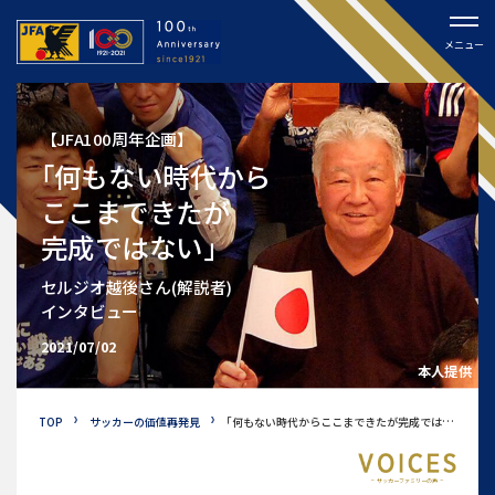
メニュー
【JFA100周年企画】
｢何もない時代から
ここまできたが
完成ではない｣
セルジオ越後さん(解説者)
インタビュー
2021/07/02
本人提供
TOP
サッカーの価値再発見
｢何もない時代から
ここまできたが
完成ではない｣
サッカーファミリーの声