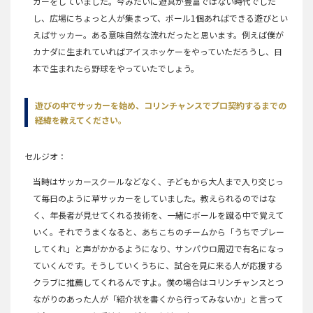
カーをしていました。今みたいに遊具が豊富ではない時代でした
し、広場にちょっと人が集まって、ボール1個あればできる遊びとい
えばサッカー。ある意味自然な流れだったと思います。例えば僕が
カナダに生まれていればアイスホッケーをやっていただろうし、日
本で生まれたら野球をやっていたでしょう。
遊びの中でサッカーを始め、コリンチャンスでプロ契約するまでの
経緯を教えてください。
セルジオ
当時はサッカースクールなどなく、子どもから大人まで入り交じっ
て毎日のように草サッカーをしていました。教えられるのではな
く、年長者が見せてくれる技術を、一緒にボールを蹴る中で覚えて
いく。それでうまくなると、あちこちのチームから「うちでプレー
してくれ」と声がかかるようになり、サンパウロ周辺で有名になっ
ていくんです。そうしていくうちに、試合を見に来る人が応援する
クラブに推薦してくれるんですよ。僕の場合はコリンチャンスとつ
ながりのあった人が「紹介状を書くから行ってみないか」と言って