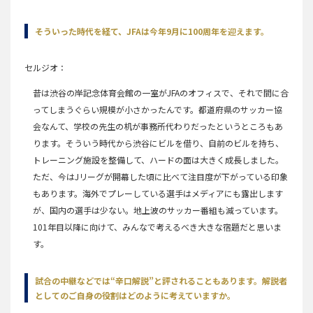
そういった時代を経て、JFAは今年9月に100周年を迎えます。
セルジオ
昔は渋谷の岸記念体育会館の一室がJFAのオフィスで、それで間に合
ってしまうぐらい規模が小さかったんです。都道府県のサッカー協
会なんて、学校の先生の机が事務所代わりだったというところもあ
ります。そういう時代から渋谷にビルを借り、自前のビルを持ち、
トレーニング施設を整備して、ハードの面は大きく成長しました。
ただ、今はJリーグが開幕した頃に比べて注目度が下がっている印象
もあります。海外でプレーしている選手はメディアにも露出します
が、国内の選手は少ない。地上波のサッカー番組も減っています。
101年目以降に向けて、みんなで考えるべき大きな宿題だと思いま
す。
試合の中継などでは“辛口解説”と評されることもあります。解説者
としてのご自身の役割はどのように考えていますか。