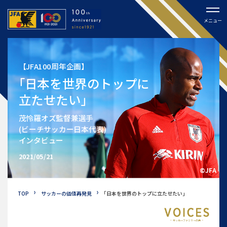
メニュー
【JFA100周年企画】
｢日本を世界のトップに
立たせたい｣
茂怜羅オズ監督兼選手
(ビーチサッカー日本代表)
インタビュー
2021/05/21
©JFA
TOP
サッカーの価値再発見
｢日本を世界のトップに
立たせたい｣
サッカーファミリーの声