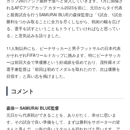
カップ26のアジア最終予選へと突入していきます。1月に開催さ
れるAFCアジアカップ カタール2023を前に、元日からタイ代表
と親善試合を行うSAMURAI BLUEの森保監督は「1試合、1試合
勝利をつかみ取ることに全力を尽くしながら、戦術の幅を広げ
る、選手を試すということもトライしていければなと思ってい
る」と意気込みを語りました。
11人制以外にも、ビーチサッカーと男子フットサルの日本代表
がそれぞれFIFAワールドカップに挑みます。特にビーチサッカ
ーは前回大会で準優勝という好成績を収めており、茂怜羅オズ
選手兼監督は「前回は初めてメダルを取れたので、次は優勝を
目指す」と高い志を掲げました。
コメント
森保一 SAMURAI BLUE監督
元日から代表戦ができることを、ありがたく、幸せに思いま
す。その試合で良い準備をして、まずは勝利をサポーターの皆
さんと喜んで、一年の良いスタートを切れればと思います。ア