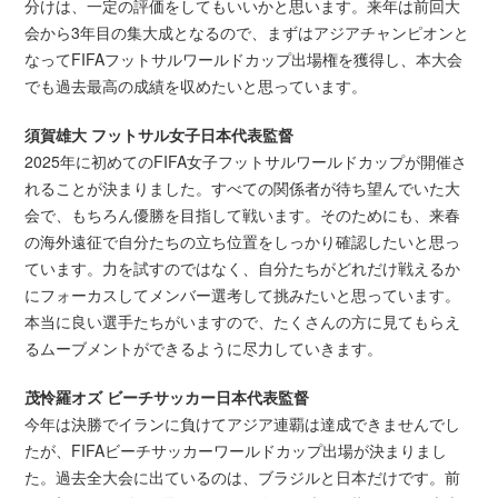
分けは、一定の評価をしてもいいかと思います。来年は前回大
会から3年目の集大成となるので、まずはアジアチャンピオンと
なってFIFAフットサルワールドカップ出場権を獲得し、本大会
でも過去最高の成績を収めたいと思っています。
須賀雄大 フットサル女子日本代表監督
2025年に初めてのFIFA女子フットサルワールドカップが開催さ
れることが決まりました。すべての関係者が待ち望んでいた大
会で、もちろん優勝を目指して戦います。そのためにも、来春
の海外遠征で自分たちの立ち位置をしっかり確認したいと思っ
ています。力を試すのではなく、自分たちがどれだけ戦えるか
にフォーカスしてメンバー選考して挑みたいと思っています。
本当に良い選手たちがいますので、たくさんの方に見てもらえ
るムーブメントができるように尽力していきます。
茂怜羅オズ ビーチサッカー日本代表監督
今年は決勝でイランに負けてアジア連覇は達成できませんでし
たが、FIFAビーチサッカーワールドカップ出場が決まりまし
た。過去全大会に出ているのは、ブラジルと日本だけです。前