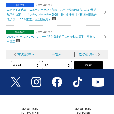
日本代表
2026/08/07
エクアドル代表、ニュージーランド代表、パナマ代表の参加および放送／
配信が決定 キリンカップサッカー2026（10.1＠神奈川／横浜国際総合
競技場、10.5＠東京／国立競技場）
選手育成
2026/08/06
2026/27シーズン JFA・Ｊリーグ特別指定選手に佐藤柚太選手（専修大）
を認定
前の記事へ
│
一覧へ
│
次の記事へ
JFA OFFICIAL
JFA OFFICIAL
TOP PARTNER
SUPPLIER