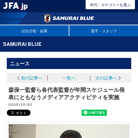
年代・カテゴリーを選ぶ
試合日程・結果
選手・スタッフ
SAMURAI BLUE
ニュース
前の記事へ
│
一覧へ
│
次の記事へ
森保一監督ら各代表監督が年間スケジュール発
表にともなうメディアアクティビティを実施
2023年12月19日