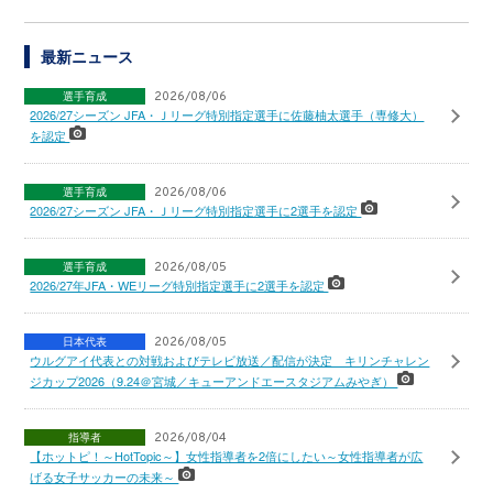
最新ニュース
選手育成
2026/08/06
2026/27シーズン JFA・Ｊリーグ特別指定選手に佐藤柚太選手（専修大）
を認定
選手育成
2026/08/06
2026/27シーズン JFA・Ｊリーグ特別指定選手に2選手を認定
選手育成
2026/08/05
2026/27年JFA・WEリーグ特別指定選手に2選手を認定
日本代表
2026/08/05
ウルグアイ代表との対戦およびテレビ放送／配信が決定 キリンチャレン
ジカップ2026（9.24＠宮城／キューアンドエースタジアムみやぎ）
指導者
2026/08/04
【ホットピ！～HotTopic～】女性指導者を2倍にしたい～女性指導者が広
げる女子サッカーの未来～