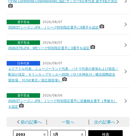
FIFAe Continental Championshipに臨むサッカーe日本代表 選手4名が決定
選手育成
2026/08/07
2026/27シーズン JFA・Ｊリーグ特別指定選手に9選手を認定
選手育成
2026/08/07
2026/27年JFA・WEリーグ特別指定選手に3選手を認定
日本代表
2026/08/07
エクアドル代表、ニュージーランド代表、パナマ代表の参加および放送／
配信が決定 キリンカップサッカー2026（10.1＠神奈川／横浜国際総合
競技場、10.5＠東京／国立競技場）
選手育成
2026/08/06
2026/27シーズン JFA・Ｊリーグ特別指定選手に佐藤柚太選手（専修大）
を認定
前の記事へ
│
一覧へ
│
次の記事へ