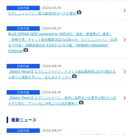
日本代表
2026/05/01
なでしこジャパン 西入俊浩GKコーチが退任
日本代表
2026/04/21
BLUE DREAM SEAT supported by MIZUHO「知的・発達障がい者席」
「車椅子席」チケット販売概要決定のお知らせ なでしこジャパン（日本
女子代表） 国際親善試合 6月6日(土)＠大阪／YANMAR HANASAKA
STADIUM
日本代表
2026/04/19
【Match Report】なでしこジャパン、アメリカ遠征最終戦は0-3で敗れる
も実りと課題を手にし、次なるステップへ
日本代表
2026/04/16
【Match Report】なでしこジャパン、前半に浜野まいか選手が挙げた1点
を守り切り、アメリカに14年ぶりの完封勝利！
最新ニュース
日本代表
2026/08/07