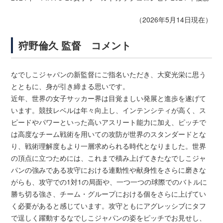
（2026年5月14日現在）
狩野倫久 監督 コメント
なでしこジャパンの新監督にご指名いただき、大変光栄に思う
とともに、身が引き締まる思いです。
近年、世界の女子サッカー界は目覚ましい発展と進歩を遂げて
います。競技レベルは年々向上し、インテンシティが高く、ス
ピードやパワーといった高いアスリート能力に加え、ピッチで
は高度なチーム戦術を用いての攻防が世界のスタンダードとな
り、戦術理解度もより一層求められる時代となりました。世界
の頂点に立つためには、これまで積み上げてきたなでしこジャ
パンの強みである攻守における連動性や献身性をさらに磨きな
がらも、攻守での1対1の局面や、一つ一つの球際でのバトルに
勝ち切る強さ、チーム・グループにおける個をさらに上げてい
く必要があると感じています。攻守ともにアグレッシブにタフ
で逞しく躍動するなでしこジャパンの姿をピッチでお見せし、