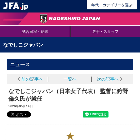
年代・カテゴリーを選ぶ
試合日程・結果
選手・スタッフ
なでしこジャパン
ニュース
前の記事へ
│
一覧へ
│
次の記事へ
なでしこジャパン（日本女子代表） 監督に狩野
倫久氏が就任
2026年05月14日