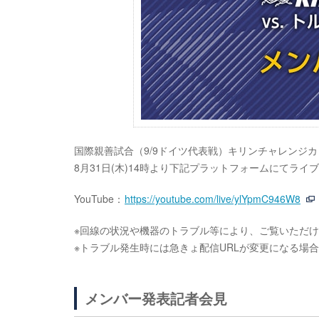
国際親善試合（9/9ドイツ代表戦）キリンチャレンジカップ
8月31日(木)14時より下記プラットフォームにてライ
YouTube：
https://youtube.com/live/ylYpmC946W8
※回線の状況や機器のトラブル等により、ご覧いただ
※トラブル発生時には急きょ配信URLが変更になる場
メンバー発表記者会見