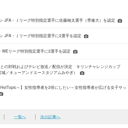
シーズン JFA・Ｊリーグ特別指定選手に佐藤柚太選手（専修大）を認定
ーズン JFA・Ｊリーグ特別指定選手に2選手を認定
JFA・WEリーグ特別指定選手に2選手を認定
表との対戦およびテレビ放送／配信が決定 キリンチャレンジカップ
24＠宮城／キューアンドエースタジアムみやぎ）
HotTopic～】女性指導者を2倍にしたい～女性指導者が広げる女子サッ
│
一覧へ
│
次の記事へ