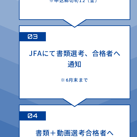
※申込締切6/12（金）
03
JFAにて書類選考
、
合格者へ
通知
※6月末まで
04
書類＋動画選考合格者へ