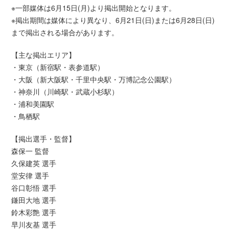
※一部媒体は6月15日(月)より掲出開始となります。
※掲出期間は媒体により異なり、6月21日(日)または6月28日(日)
まで掲出される場合があります。
【主な掲出エリア】
・東京（新宿駅・表参道駅）
・大阪（新大阪駅・千里中央駅・万博記念公園駅）
・神奈川（川崎駅・武蔵小杉駅）
・浦和美園駅
・鳥栖駅
【掲出選手・監督】
森保一 監督
久保建英 選手
堂安律 選手
谷口彰悟 選手
鎌田大地 選手
鈴木彩艶 選手
早川友基 選手