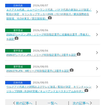
日本代表
2026/08/07
エクアドル代表、ニュージーランド代表、パナマ代表の参加および放送／
配信が決定 キリンカップサッカー2026（10.1＠神奈川／横浜国際総合
競技場、10.5＠東京／国立競技場）
選手育成
2026/08/06
2026/27シーズン JFA・Ｊリーグ特別指定選手に佐藤柚太選手（専修大）
を認定
選手育成
2026/08/06
2026/27シーズン JFA・Ｊリーグ特別指定選手に2選手を認定
選手育成
2026/08/05
2026/27年JFA・WEリーグ特別指定選手に2選手を認定
日本代表
2026/08/05
ウルグアイ代表との対戦およびテレビ放送／配信が決定 キリンチャレン
ジカップ2026（9.24＠宮城／キューアンドエースタジアムみやぎ）
前の記事へ
│
一覧へ
│
次の記事へ