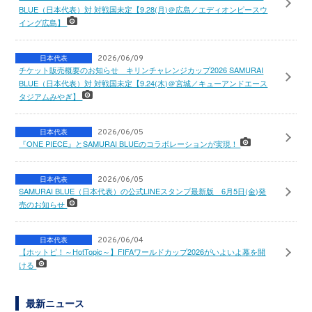
BLUE（日本代表）対 対戦国未定【9.28(月)＠広島／エディオンピースウ
イング広島】
日本代表
2026/06/09
チケット販売概要のお知らせ キリンチャレンジカップ2026 SAMURAI
BLUE（日本代表）対 対戦国未定【9.24(木)＠宮城／キューアンドエース
タジアムみやぎ】
日本代表
2026/06/05
『ONE PIECE』とSAMURAI BLUEのコラボレーションが実現！
日本代表
2026/06/05
SAMURAI BLUE（日本代表）の公式LINEスタンプ最新版 6月5日(金)発
売のお知らせ
日本代表
2026/06/04
【ホットピ！～HotTopic～】FIFAワールドカップ2026がいよいよ幕を開
ける
最新ニュース