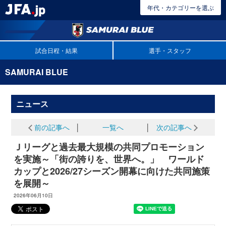
年代・カテゴリーを選ぶ
試合日程・結果
選手・スタッフ
SAMURAI BLUE
ニュース
前の記事へ
│
一覧へ
│
次の記事へ
Ｊリーグと過去最大規模の共同プロモーション
を実施～「街の誇りを、世界へ。」 ワールド
カップと2026/27シーズン開幕に向けた共同施策
を展開～
2026年06月10日