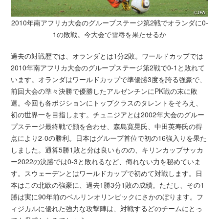
2010年南アフリカ大会のグループステージ第2戦でオランダに0-
1の敗戦。今大会で雪辱を果たせるか
過去の対戦歴では、オランダとは1分2敗。ワールドカップでは
2010年南アフリカ大会のグループステージ第2戦で0-1と敗れて
います。オランダはワールドカップで準優勝3度を誇る強豪で、
前回大会の準々決勝で優勝したアルゼンチンにPK戦の末に敗
退。今回も各ポジションにトップクラスのタレントをそろえ、
初の世界一を目指します。チュニジアとは2002年大会のグルー
プステージ最終戦で顔を合わせ、森島寛晃氏、中田英寿氏の得
点により2-0の勝利。日本はグループ首位で初の16強入りを果た
しました。通算5勝1敗と分は良いものの、キリンカップサッカ
ー2022の決勝では0-3と敗れるなど、侮れない力を秘めていま
す。スウェーデンとはワールドカップで初めて対戦します。日
本はこの北欧の強豪に、過去1勝3分1敗の成績。ただし、その1
勝は実に90年前のベルリンオリンピックにさかのぼります。フ
ィジカルに優れた強力な攻撃陣は、対戦するどのチームにとっ