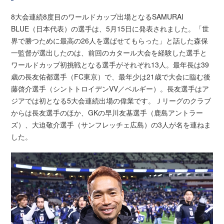
8大会連続8度目のワールドカップ出場となるSAMURAI
BLUE（日本代表）の選手は、5月15日に発表されました。「世
界で勝つために最高の26人を選ばせてもらった」と話した森保
一監督が選出したのは、前回のカタール大会を経験した選手と
ワールドカップ初挑戦となる選手がそれぞれ13人。最年長は39
歳の長友佑都選手（FC東京）で、最年少は21歳で大会に臨む後
藤啓介選手（シントトロイデンVV／ベルギー）。長友選手はア
ジアでは初となる5大会連続出場の偉業です。Ｊリーグのクラブ
からは長友選手のほか、GKの早川友基選手（鹿島アントラー
ズ）、大迫敬介選手（サンフレッチェ広島）の3人が名を連ねま
した。