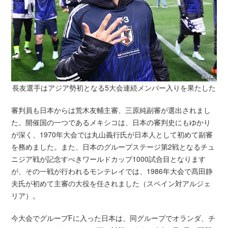
長友選手はアジア勢初となる5大会連続メンバー入りを果たした
審判員も日本からは荒木友輔主審、三原純副審が選出されまし
た。開催国の一つであるメキシコは、日本の審判史にもゆかり
が深く、1970年大会では丸山義行氏が日本人として初めて副審
を務めました。また、日本のグループステージ第2戦となるチュ
ニジア戦が記念すべきワールドカップ1000試合目となります
が、その一戦が行われるモンテレイでは、1986年大会で髙田静
夫氏が初めて主審の大役を任されました（スペイン対アルジェ
リア）。
今大会でグループFに入った日本は、同グループでオランダ、チ