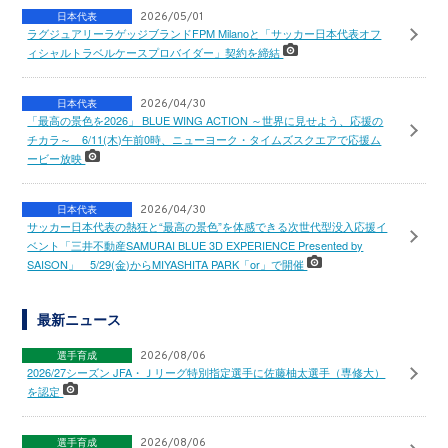
日本代表
2026/05/01
ラグジュアリーラゲッジブランドFPM Milanoと「サッカー日本代表オフ
ィシャルトラベルケースプロバイダー」契約を締結
日本代表
2026/04/30
「最高の景色を2026」 BLUE WING ACTION ～世界に見せよう、応援の
チカラ～ 6/11(木)午前0時、ニューヨーク・タイムズスクエアで応援ム
ービー放映
日本代表
2026/04/30
サッカー日本代表の熱狂と“最高の景色”を体感できる次世代型没入応援イ
ベント「三井不動産SAMURAI BLUE 3D EXPERIENCE Presented by
SAISON」 5/29(金)からMIYASHITA PARK「or」で開催
最新ニュース
選手育成
2026/08/06
2026/27シーズン JFA・Ｊリーグ特別指定選手に佐藤柚太選手（専修大）
を認定
選手育成
2026/08/06