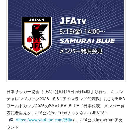
日本サッカー協会（JFA）は5月15日(金)14時より行う、キリン
チャレンジカップ2026（5.31 アイスランド代表戦）およびFIFA
ワールドカップ2026のSAMURAI BLUE（日本代表）メンバー発
表記者会見を、JFA公式YouTubeチャンネル（JFATV：
https://www.youtube.com/@jfa
）、JFA公式Instagramアカ
ウント