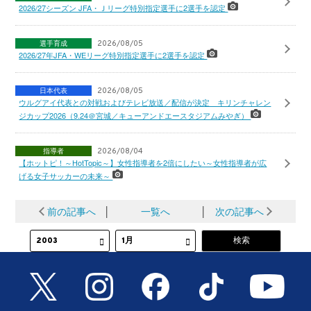
2026/27シーズン JFA・Ｊリーグ特別指定選手に2選手を認定
選手育成
2026/08/05
2026/27年JFA・WEリーグ特別指定選手に2選手を認定
日本代表
2026/08/05
ウルグアイ代表との対戦およびテレビ放送／配信が決定 キリンチャレン
ジカップ2026（9.24＠宮城／キューアンドエースタジアムみやぎ）
指導者
2026/08/04
【ホットピ！～HotTopic～】女性指導者を2倍にしたい～女性指導者が広
げる女子サッカーの未来～
前の記事へ
│
一覧へ
│
次の記事へ