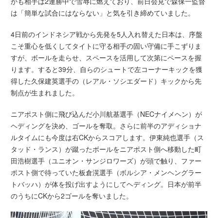
かも相手は2連勝中で雪辱に燃えており、前日会見で森保一監督
は「簡単な試合にはならない」と気を引き締めていました。
4日前のインドネシア戦から先発を5人入れ替えた日本は、序盤
こそ重心を低くしてタイトに守る相手の固い守備に手こずりま
すが、ボールを走らせ、スペースを活用して次第にペースを握
ります。すると39分、自らのシュートで左コーナーキックを獲
得した久保建英選手の（レアル・ソシエダード）キックから先
制点が生まれました。
ニアポスト側に飛び込んだ小川航基選手（NECナイメヘン）が
ヘディングを決め、ゴールを奪取。さらに前半のアディショナ
ルタイムにも今度は右CKからスコアします。伊東純也選手（ス
タッド・ランス）が蹴ったボールをニアポスト側へ移動した町
田浩樹選手（ユニオン・サンジロワーズ）が頭で触り、ファー
ポスト側で待っていた板倉滉選手（ボルシア・メンヘングラー
トバッハ）が体を投げ出すようにしてヘディング。日本が前半
のうちにCKから2ゴールを奪いました。