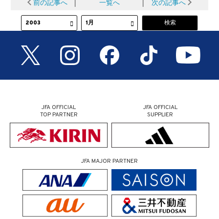
前の記事へ
│
一覧へ
│
次の記事へ
JFA OFFICIAL
JFA OFFICIAL
TOP PARTNER
SUPPLIER
JFA MAJOR PARTNER