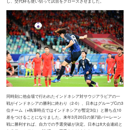
し、交代枠も使い切って試合をクローズさせました。
同時刻に他会場で行われたインドネシア対サウジアラビアの一
戦がインドネシアの勝利に終わり（2-0）、日本はグループCの3
位チーム（※執筆時点ではインドネシアが暫定3位）と勝ち点10
差をつけることになりました。来年3月20日の第7節バーレーン
戦に勝利すれば、自力での予選突破が決定。日本は8大会連続と