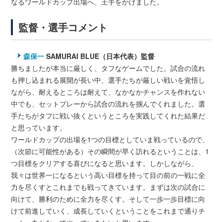
なるワールドカップ出場へ、王手をかけました。
監督・選手コメント
森保一
SAMURAI BLUE（日本代表）監督
勝ちましたが本当に厳しく、タフなゲームでした。試合の流れ
も押し込まれる展開が長い中、選手たちが厳しい戦いを覚悟し
ながら、耐えるところは耐えて、なかなかチャンスを作れない
中でも、セットプレーから試合の流れを掴んでくれました。選
手たちがタフに戦い抜くというところを実践してくれた結果だ
と思っています。
ワールドカップの出場を1つの目標としていま戦っているので、
（次節に可能性がある）その瞬間が早く訪れるということは、1
つ目標をクリアする喜びになると思います。しかしながら、
我々は世界一になるという高い目標を持って目の前の一戦に全
力を尽くすとこれまでも戦ってきています。まずは次の試合に
向けて、勝利のために全力を尽くす。そして一歩一歩目標に向
けて前進していく、成長していくということをこれまで通りチ