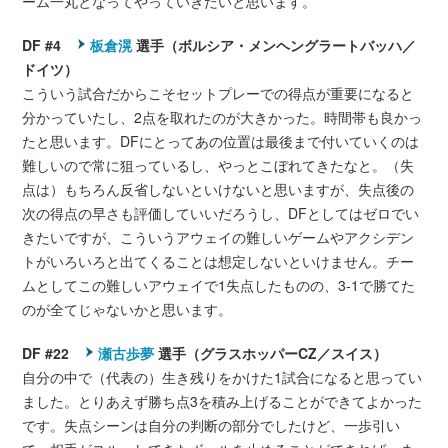
ーム一丸となってやっていきたいと思います。
DF #4
板倉滉
選手（ボルシア・メンヘングラートバッハ／
ドイツ）
こういう試合だからこそセットプレーでの得点が重要になると
分かっていたし、2点を取れたのが大きかった。時間帯も良かっ
たと思います。DFにとってあの位置は最後まで付いていくのは
難しいので常に狙っているし、やっとこぼれてきたなと。（失
点は）もちろん反省しないといけないと思いますが、失点後の
次の得点の早さも評価していいだろうし、DFとしてはゼロでい
きたいですが、こういうアウェイの難しいゲームやアクシデン
トがいろいろと出てくることは想定しないといけません。チー
ムとしてこの難しいアウェイで1失点したものの、3-1で勝てた
のが全てじゃないかと思います。
DF #22
瀬古歩夢
選手（グラスホッパーCZ／スイス）
自分の中で（代表の）生き残りをかけた1試合になると思ってい
ました。とりあえず勝ち点3を積み上げることができてよかった
です。失点シーンは自分の判断の部分でしたけど、一歩引い