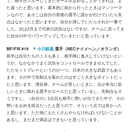
て、相手がスルーしてきたボールを止めることができれば、ま
た違ったと思います。基本的に前から行ったときはマンツーマ
ンなので、あそこは自分の背後の選手に誰かが行けていたら失
点はなかったと思いますが、自分が潰していたらそれが一番で
した。次は3月まで代表の試合はないですが、チームに戻ってま
た自分の中でパワーアップしていきたいと思っています。
MF/FW #19
小川航基
選手（NECナイメヘン／オランダ）
前半は自分たちのミスも多く、相手陣に進入していけないとい
うか、なかなかうまく試合をコントロールできませんでした。
ただセットプレーというのが一つ、日本の大きな武器でもあり
ます。その中で先制点を取れたのはすごく大きなポイントだっ
たと思います。僕自身、チームが苦しいときに、点が本当に欲
しいときに取れる選手がエースだと思っているし、先制点もそ
うですし、（自分の）2点目も相手に勢いが出てきた中で、その
勢いを止める得点だったと思うので、そういう点では良かった
と思います。ただ他にもたくさんやらなければいけないことが
あるし、まだまだ満足はできないと思っています。