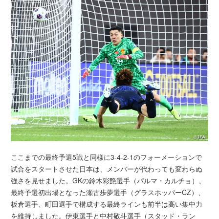
ここまでの最終予選5戦と同様に3-4-2-1のフォーメーションで
試合をスタートさせた日本は、メンバーが代わっても変わらぬ
強さを見せました。GKの鈴木彩艶選手（パルマ・カルチョ）、
最終予選初出場となった瀬古歩夢選手（グラスホッパーCZ）、
板倉選手、町田選手で構成する最終ラインも前半は高い集中力
を維持しました。伊東選手と中村敬斗選手（スタッド・ラン