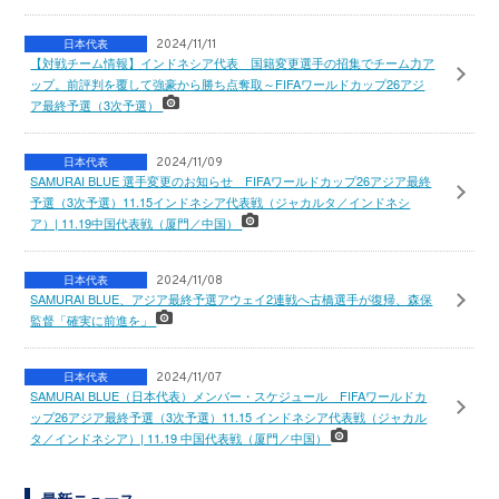
日本代表
2024/11/11
【対戦チーム情報】インドネシア代表 国籍変更選手の招集でチーム力ア
ップ。前評判を覆して強豪から勝ち点奪取～FIFAワールドカップ26アジ
ア最終予選（3次予選）
日本代表
2024/11/09
SAMURAI BLUE 選手変更のお知らせ FIFAワールドカップ26アジア最終
予選（3次予選）11.15インドネシア代表戦（ジャカルタ／インドネシ
ア）| 11.19中国代表戦（厦門／中国）
日本代表
2024/11/08
SAMURAI BLUE、アジア最終予選アウェイ2連戦へ古橋選手が復帰、森保
監督「確実に前進を」
日本代表
2024/11/07
SAMURAI BLUE（日本代表）メンバー・スケジュール FIFAワールドカ
ップ26アジア最終予選（3次予選）11.15 インドネシア代表戦（ジャカル
タ／インドネシア）| 11.19 中国代表戦（厦門／中国）
最新ニュース