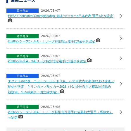
日本代表
2026/08/07
FIFAe Continental Championshipに臨むサッカーe日本代表 選手4名が決定
選手育成
2026/08/07
2026/27シーズン JFA・Ｊリーグ特別指定選手に9選手を認定
選手育成
2026/08/07
2026/27年JFA・WEリーグ特別指定選手に3選手を認定
日本代表
2026/08/07
エクアドル代表、ニュージーランド代表、パナマ代表の参加および放送／
配信が決定 キリンカップサッカー2026（10.1＠神奈川／横浜国際総合
競技場、10.5＠東京／国立競技場）
選手育成
2026/08/06
2026/27シーズン JFA・Ｊリーグ特別指定選手に佐藤柚太選手（専修大）
を認定