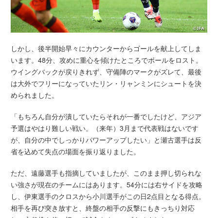
しかし、後半開始早々にカウンターからゴールを献上してしま
います。48分、攻めに重心を傾けたところでボールをロスト。
ウイングバックが戻りきれず、守備陣のマークがズレて、最後
は大外でフリーになっていたリン・リャンミンにシュートを決
められました。
「もちろん自分が潰していたらそれが一番でしたけど、アジア
予選はやはり難しい戦い。（来年）3月まで代表戦はないです
が、自分の中でしっかりパワーアップしたい」と瀬古選手は反
省を込めて失点の場面を振り返りました。
ただ、遠藤選手も指摘していましたが、このまま押し切られな
い強さが現在のチームにはあります。54分には右サイドを攻略
し、伊東選手のクロスから小川選手がこの日2点目となる得点。
相手を再び突き放すと、終盤の相手の反撃にもきっちり対応