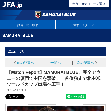
年代・カテゴリーを選ぶ
試合日程・結果
選手・スタッフ
SAMURAI BLUE
ニュース
前の記事へ
│
一覧へ
│
次の記事へ
【Match Report】SAMURAI BLUE、完全アウ
ェーの厦門で中国を撃破！ 首位独走で北中米
ワールドカップ出場へ王手！
2024年11月20日