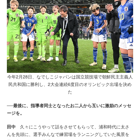
今年2月28日、なでしこジャパンは国立競技場で朝鮮民主主義人
民共和国に勝利し、
2大会連続6度目のオリンピック出場を決め
た
──最後に、指導者同士となったお二人から互いに激励のメッセ
ージを。
田中
久々にこうやって話をさせてもらって、浦和時代に太さ
んを先頭に、選手みんなで練習場をランニングしていた風景を