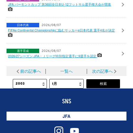
JFA バーモントカップ 第36回全日本U-12フットサル選手権大会が開幕
日本代表
2026/08/07
FIFAe Continental Championshipに臨むサッカーe日本代表 選手4名が決定
選手育成
2026/08/07
2026/27シーズン JFA・Ｊリーグ特別指定選手に9選手を認定
前の記事へ
│
一覧へ
│
次の記事へ
SNS
JFA