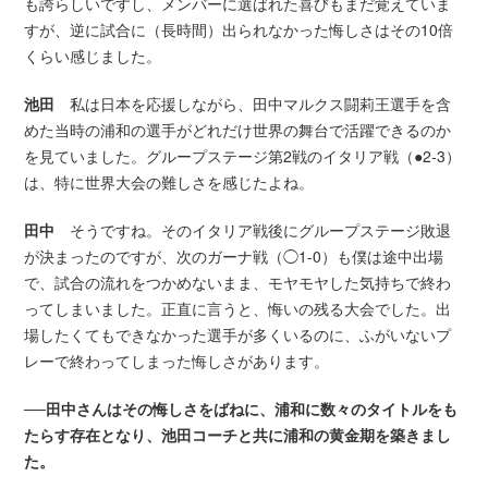
も誇らしいですし、メンバーに選ばれた喜びもまだ覚えていま
すが、逆に試合に（長時間）出られなかった悔しさはその10倍
くらい感じました。
池田
私は日本を応援しながら、田中マルクス闘莉王選手を含
めた当時の浦和の選手がどれだけ世界の舞台で活躍できるのか
を見ていました。グループステージ第2戦のイタリア戦（●2-3）
は、特に世界大会の難しさを感じたよね。
田中
そうですね。そのイタリア戦後にグループステージ敗退
が決まったのですが、次のガーナ戦（◯1-0）も僕は途中出場
で、試合の流れをつかめないまま、モヤモヤした気持ちで終わ
ってしまいました。正直に言うと、悔いの残る大会でした。出
場したくてもできなかった選手が多くいるのに、ふがいないプ
レーで終わってしまった悔しさがあります。
──田中さんはその悔しさをばねに、浦和に数々のタイトルをも
たらす存在となり、池田コーチと共に浦和の黄金期を築きまし
た。