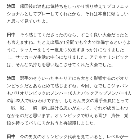
池田
帰国後の達也は気持ちをしっかり切り替えてプロフェッ
ショナルとしてプレーしてくれたから、それは本当に頼もしい
と思って見ていたよ。
田中
そう感じてくださったのなら、すごく良い大会だったと
も言えますね。たとえ出場が1分間でも全力で準備するというよ
うに、サッカーをもう一度見つめ直すきっかけになりました
し、サッカーが生活の中心になりました。アテネオリンピック
は、そんな気持ちを思い起こさせてくれた大会でした。
池田
選手のそういったキャリアにも大きく影響するのがオリ
ンピックだとあらためて感じますね。今回、なでしこジャパン
もパリオリンピックのメンバー18人とバックアップメンバー4人
の計22人で戦うわけですが、もちろん男女の選手全員にとって
一戦一戦、一瞬一瞬に懸ける思いがあって、それが成長にもつ
ながるのだと思います。オリンピックで戦える喜び、責任、覚
悟を持ってパリに向かおうと再認識しました。
田中
今の男女のオリンピック代表を見ていると、レベルが一