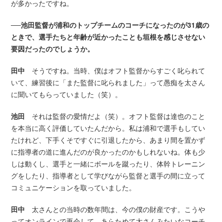
が多かったですね。
──池田監督が浦和のトップチームのコーチになったのが31歳の
ときで、選手たちと年齢が近かったことも垣根を感じさせない
要因だったのでしょうか。
田中
そうですね。当時、僕はオフト監督からすごく叱られて
いて、練習後に「また監督に叱られました」って愚痴を太さん
に聞いてもらっていました（笑）。
池田
それは監督の愛情だよ（笑）。オフト監督は達也のこと
を本当に高く評価していたんだから。私は浦和で選手もしてい
たけれど、下手くそですぐに引退したから、あまり間を置かず
に指導者の道に進んだのが良かったのかもしれないね。体も少
しは動くし、選手と一緒にボールを蹴ったり、体幹トレーニン
グをしたり、指導者として学びながら監督と選手の間に立って
コミュニケーションを取っていました。
田中
太さんとの当時の数年間は、今の僕の財産です。こうや
ってオンラインで再会して、あらためて太さんみたいなコーチ