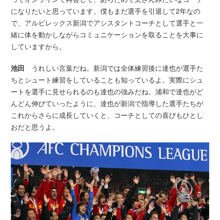
になりたいと思っています。僕もまだ選手を引退して2年なの
で、アルビレックス新潟でアシスタントコーチとして選手と一
緒に体を動かしながらコミュニケーションを取ることを大事に
していますから。
池田
うれしい言葉だね。新潟では全体練習後に達也が選手た
ちとシュート練習をしていることも知っているよ。実際にシュ
ートを選手に見せられるのも達也の強みだね。浦和で達也がど
んどん伸びていったように、達也が新潟で指導した選手たちが
これからさらに成長していくと、コーチとしての喜びもひとし
おだと思うよ。