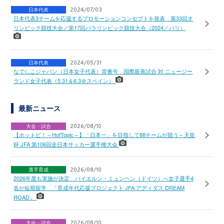
日本代表
2024/07/03
日本代表3チームを応援するプロモーションコンセプトを発表 第33回オ
リンピック競技大会／第17回パラリンピック競技大会（2024／パリ）
日本代表
2024/05/31
なでしこジャパン（日本女子代表）背番号 国際親善試合 対 ニュージー
ランド女子代表（5.31＆6.3＠スペイン）
最新ニュース
大会・試合
2026/08/10
【ホットピ！～HotTopic～】「日本一」を目指して88チームが競う～天皇
杯 JFA 第106回全日本サッカー選手権大会
選手育成
2026/08/10
2026年度も実施が決定 バイエルン・ミュンヘン（ドイツ）へ女子選手4
名が短期留学 「育成年代応援プロジェクト JFA アディダス DREAM
ROAD」
大会・試合
2026/08/10